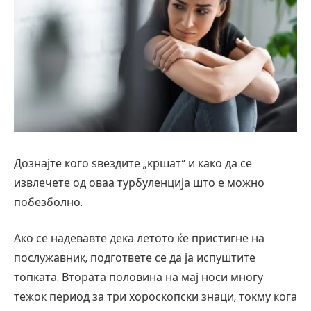
Дознајте кого ѕвездите „кршат“ и како да се
извлечете од оваа турбуленција што е можно
побезболно.
Ако се надевавте дека летото ќе пристигне на
послужавник, подгответе се да ја испуштите
топката. Втората половина на мај носи многу
тежок период за три хороскопски знаци, токму кога