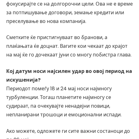
фокусирајте се на долгорочни цели. Ова не е време
за потпишување договори, земање кредити или
преселување во нова компанија.
Сметките ќе пристигнуваат во бранови, а
плаќањата ќе доцнат. Вагите кои чекаат до крајот
на мај ќе го дочекаат јуни со многу побистра глава.
Кој датум носи најсилен удар во овој период на
искушенија?
Периодот помеѓу 18 и 24 мај носи најмногу
турбуленции. Тогаш планетите најмногу се
судираат, па очекувајте ненадејни повици,
непланирани трошоци и емоционални испади.
Ако можете, одложете ги сите важни состаноци до