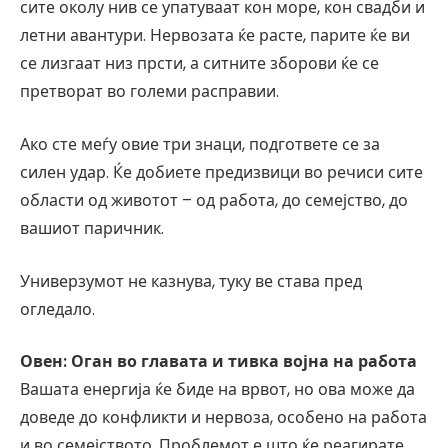
сите околу нив се упатуваат кон море, кон свадби и
летни авантури. Нервозата ќе расте, парите ќе ви
се лизгаат низ прсти, а ситните зборови ќе се
претворат во големи расправии.
Ако сте меѓу овие три знаци, подгответе се за
силен удар. Ќе добиете предизвици во речиси сите
области од животот – од работа, до семејство, до
вашиот паричник.
Универзумот не казнува, туку ве става пред
огледало.
Овен: Оган во главата и тивка војна на работа
Вашата енергија ќе биде на врвот, но ова може да
доведе до конфликти и нервоза, особено на работа
и во семејството. Проблемот е што ќе реагирате