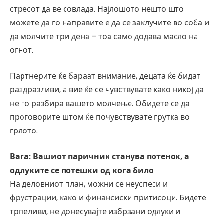
стресот да ве совлада. Најлошото нешто што
можете да го направите е да се заклучите во соба и
да молчите три дена – тоа само додава масло на
огнот.
Партнерите ќе бараат внимание, децата ќе бидат
раздразливи, а вие ќе се чувствувате како никој да
не го разбира вашето молчење. Обидете се да
проговорите штом ќе почувствувате грутка во
грлото.
Вага: Вашиот паричник станува потенок, а
одлуките се потешки од кога било
На деловниот план, можни се неуспеси и
фрустрации, како и финансиски притисоци. Бидете
трпеливи, не донесувајте избрзани одлуки и