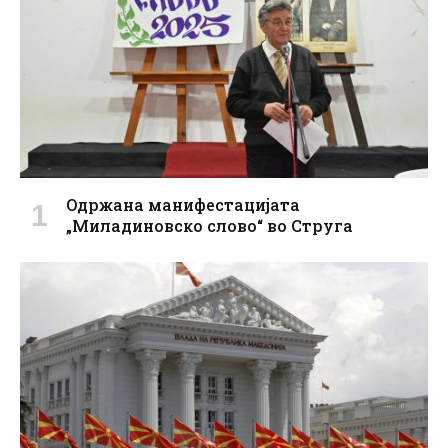
Oдржана манифестацијата
„Миладиновско слово“ во Струга