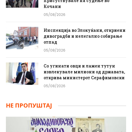
присуствувале на судење во
Кочани
05/08/2026
Инспекција во Злокуќани, откриени
дивоградби и нелегално собирање
отпад
05/08/2026
Со угинати овци и лажен тутун
извлекувале милиони од државата,
открива министерот Серафимовски
05/08/2026
НЕ ПРОПУШТАЈ