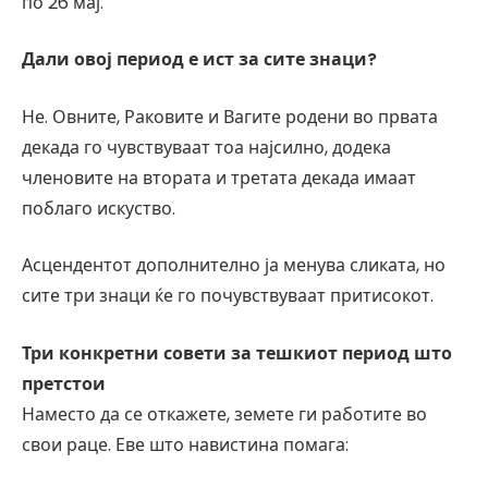
по 26 мај.
Дали овој период е ист за сите знаци?
Не. Овните, Раковите и Вагите родени во првата
декада го чувствуваат тоа најсилно, додека
членовите на втората и третата декада имаат
поблаго искуство.
Асцендентот дополнително ја менува сликата, но
сите три знаци ќе го почувствуваат притисокот.
Три конкретни совети за тешкиот период што
претстои
Наместо да се откажете, земете ги работите во
свои раце. Еве што навистина помага: