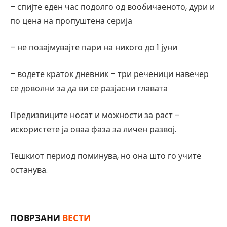
– спијте еден час подолго од вообичаеното, дури и
по цена на пропуштена серија
– не позајмувајте пари на никого до 1 јуни
– водете краток дневник – три реченици навечер
се доволни за да ви се разјасни главата
Предизвиците носат и можности за раст –
искористете ја оваа фаза за личен развој.
Тешкиот период поминува, но она што го учите
останува.
ПОВРЗАНИ
ВЕСТИ