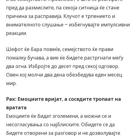
пред да размислите, па секоја ситница ќе стане
причина за расправија. Клучот е трпението и
внимателното слушање – избегнувајте импулсивни
реакции.
Шефот ќе бара повеќе, семејството ќе прави
помалку бучава, а вие ќе бидете растргнати меѓу
два огна. Избројте до десет пред секој одговор.
Овен кој молчи два дена обезбедува еден месец
мир.
Рак: Емоциите вријат, а соседите тропаат на
вратата
Емоциите ќе бидат зголемени, а можни се и
несогласувања со најблиските. Обидете се да
бидете отворени за разговор и не дозволувајте