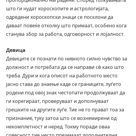
пропорционално наградени. Според толкувањата
што ги нудат хороскопите и астрологијата,
одредени хороскопски знаци се посклони да
даваат повеќе отколку што примаат, особено кога
станува збор за работа, одговорност и лојалност.
Девица
Девиците се познати по нивното силно чувство за
должност и потребата да се направи сè како што
треба. Дури и кога описот на работното место
јасно става до знаење каде се границите, луѓето
родени под овој знак честопати продолжуваат да
ги корегираат, проверуваат и дополнуваат
грешките на другите луѓе. Тие не го прават тоа за
признание, туку затоа што се вознемирени од
некомплетност и неред. Токму поради оваа
совесност тие често преземаат дополнителни