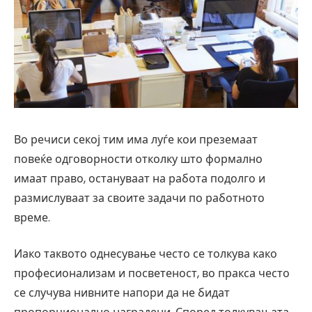
Во речиси секој тим има луѓе кои преземаат
повеќе одговорности отколку што формално
имаат право, остануваат на работа подолго и
размислуваат за своите задачи по работното
време.
Иако таквото однесување често се толкува како
професионализам и посветеност, во пракса често
се случува нивните напори да не бидат