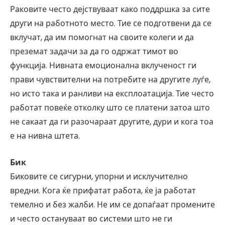
Раковите често дејствуваат како поддршка за сите
други на работното место. Тие се подготвени да се
вклучат, да им помогнат на своите колеги и да
преземат задачи за да го одржат тимот во
функција. Нивната емоционална вклученост ги
прави чувствителни на потребите на другите луѓе,
но исто така и ранливи на експлоатација. Тие често
работат повеќе отколку што се платени затоа што
не сакаат да ги разочараат другите, дури и кога тоа
е на нивна штета.
Бик
Биковите се сигурни, упорни и исклучително
вредни. Кога ќе прифатат работа, ќе ја работат
темелно и без жалби. Не им се допаѓаат промените
и често остануваат во системи што не ги