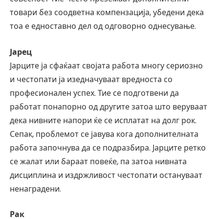
товари без соодветна компензација, убедени дека
тоа е едноставно дел од одговорно однесување.
Јарец
Јарците ја сфаќаат својата работа многу сериозно
и честопати ја изедначуваат вредноста со
професионален успех. Тие се подготвени да
работат понапорно од другите затоа што веруваат
дека нивните напори ќе се исплатат на долг рок.
Сепак, проблемот се јавува кога дополнителната
работа започнува да се подразбира. Јарците ретко
се жалат или бараат повеќе, па затоа нивната
дисциплина и издржливост честопати остануваат
ненаградени.
Рак