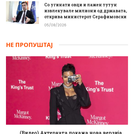
Со угинати овци и лажен тутун
извлекувале милиони од државата,
открива министерот Серафимовски
05/08/2026
НЕ ПРОПУШТАЈ
(Видео) Актерката покажа нова верзија