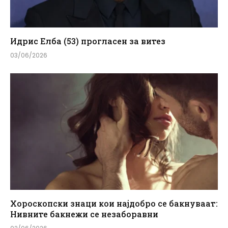
Идрис Елба (53) прогласен за витез
03/06/2026
Хороскопски знаци кои најдобро се бакнуваат:
Нивните бакнежи се незаборавни