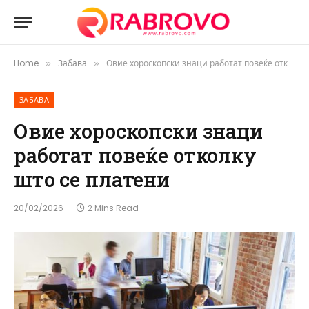
Home
Забава
Овие хороскопски знаци работат повеќе отколку што се платени
»
»
ЗАБАВА
Овие хороскопски знаци
работат повеќе отколку
што се платени
20/02/2026
2 Mins Read