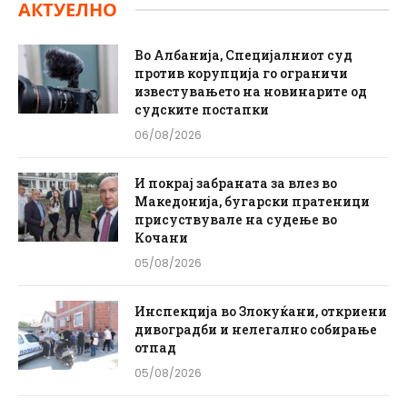
АКТУЕЛНО
Во Албанија, Специјалниот суд
против корупција го ограничи
известувањето на новинарите од
судските постапки
06/08/2026
И покрај забраната за влез во
Македонија, бугарски пратеници
присуствувале на судење во
Кочани
05/08/2026
Инспекција во Злокуќани, откриени
дивоградби и нелегално собирање
отпад
05/08/2026