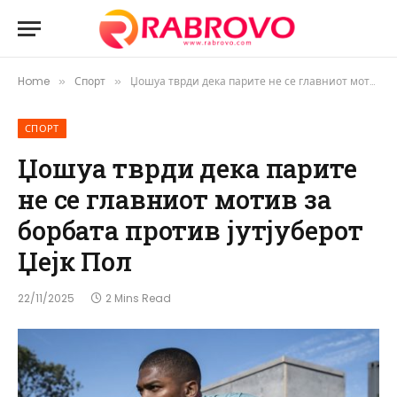
Home
Спорт
Џошуа тврди дека парите не се главниот мотив за борбата против јутјуберот Џејк Пол
»
»
СПОРТ
Џошуа тврди дека парите
не се главниот мотив за
борбата против јутјуберот
Џејк Пол
22/11/2025
2 Mins Read