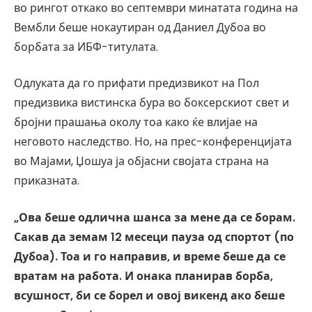
во рингот откако во септември минатата година на
Вембли беше нокаутиран од Даниел Дубоа во
борбата за ИБФ-титулата.
Одлуката да го прифати предизвикот на Пол
предизвика вистинска бура во боксерскиот свет и
бројни прашања околу тоа како ќе влијае на
неговото наследство. Но, на прес-конференцијата
во Мајами, Џошуа ја објасни својата страна на
приказната.
„Ова беше одлична шанса за мене да се борам.
Сакав да земам 12 месеци пауза од спортот (по
Дубоа). Тоа и го направив, и време беше да се
вратам на работа. И онака планирав борба,
всушност, би се борел и овој викенд ако беше