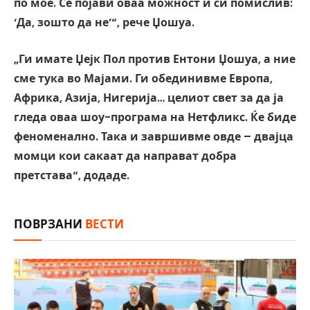
по мое. Се појави оваа можност и си помислив:
‘Да, зошто да не’“, рече Џошуа.
„Ги имате Џејк Пол против Ентони Џошуа, а ние
сме тука во Мајами. Ги обединивме Европа,
Африка, Азија, Нигерија… целиот свет за да ја
гледа оваа шоу-програма на Нетфликс. Ќе биде
феноменално. Така и завршивме овде – двајца
момци кои сакаат да направат добра
претстава“, додаде.
ПОВРЗАНИ
ВЕСТИ