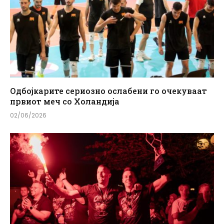
Одбојкарите сериозно ослабени го очекуваат
првиот меч со Холандија
02/06/2026