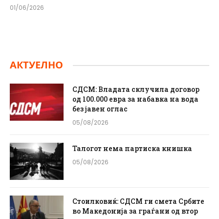
01/06/2026
АКТУЕЛНО
СДСМ: Владата склучила договор
од 100.000 евра за набавка на вода
без јавен оглас
05/08/2026
Талогот нема партиска книшка
05/08/2026
Стоилковиќ: СДСМ ги смета Србите
во Македонија за граѓани од втор