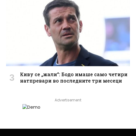
Киву се „жали“: Бодо имаше само четири
натпревари во последните три месеци
Advertisement