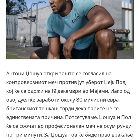
Антони Џошуа откри зошто се согласил на
контроверзниот меч против Јутјуберот Џејк Пол,
кој ќе се одржи на 19 декември во Мајами. Иако од
овој дуел ќе заработи околу 80 милиони евра,
британскиот тешкаш тврди дека парите не се
единствената причина. Потсетуваме, Џошуа и Пол
ќе се соочат во професионален меч на осум рунди
по три минути. За Џошуа тоа ќе биде прво враќање