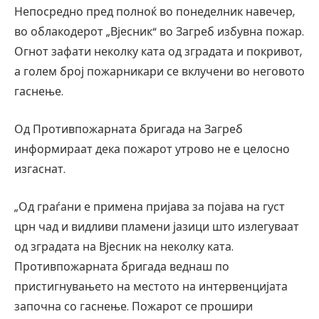
Непосредно пред полноќ во понеделник навечер,
во облакодерот „Вјесник“ во Загреб избувна пожар.
Огнот зафати неколку ката од зградата и покривот,
а голем број пожарникари се вклучени во неговото
гаснење.
Од Противпожарната бригада на Загреб
информираат дека пожарот утрово не е целосно
изгаснат.
„Од граѓани е примена пријава за појава на густ
црн чад и видливи пламени јазици што излегуваат
од зградата на Вјесник на неколку ката.
Противпожарната бригада веднаш по
пристигнувањето на местото на интервенцијата
започна со гаснење. Пожарот се прошири