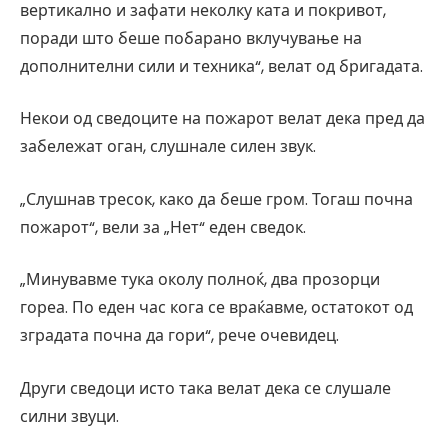
вертикално и зафати неколку ката и покривот,
поради што беше побарано вклучување на
дополнителни сили и техника“, велат од бригадата.
Некои од сведоците на пожарот велат дека пред да
забележат оган, слушнале силен звук.
„Слушнав тресок, како да беше гром. Тогаш почна
пожарот“, вели за „Нет“ еден сведок.
„Минувавме тука околу полноќ, два прозорци
гореа. По еден час кога се враќавме, остатокот од
зградата почна да гори“, рече очевидец.
Други сведоци исто така велат дека се слушале
силни звуци.