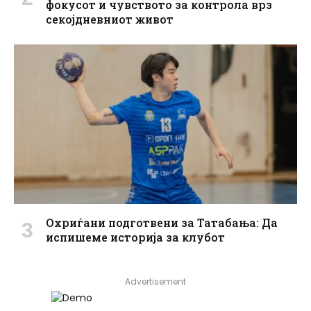
фокусот и чувството за контрола врз
секојдневниот живот
Охриѓани подготвени за Татабања: Да
испишеме историја за клубот
Advertisement