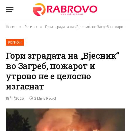
Home
Регион
Гори зградата на „Вјесник“ во Загреб, пожарот и утрово не е целосно изгаснат
»
»
РЕГИОН
Гори зградата на „Вјесник“
во Загреб, пожарот и
утрово не е целосно
изгаснат
18/11/2025
2 Mins Read