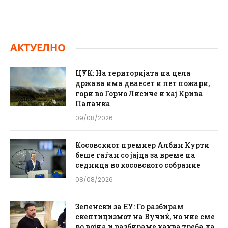
АКТУЕЛНО
ЦУК: На територијата на цела
држава има дваесет и пет пожари,
гори во Горно Лисиче и кај Крива
Паланка
09/08/2026
Косовскиот премиер Албин Курти
беше гаѓан со јајца за време на
седница во косовското собрание
08/08/2026
Зеленски за ЕУ: Го разбирам
скептицизмот на Вучиќ, но ние сме
во војна и разбираме каква треба да