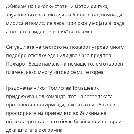
„Живеам на неколку стотини метри од тука,
звучеше како експлозија на боца со гас, почна да
мириса и помислив дека гори околу мојата зграда,
а потоа го видов „Вјесник“ во пламен.“
Ситуацијата на местото на пожарот утрово многу
подобро отколку еден или два часа пред тоа.
Пожарот беше намален и немаше голем отворен
пламен, иако многу катови сè уште гореа.
Градоначалникот Томислав Томашевиќ,
придружуван од командантот на загрепската
противпожарна бригада, накратко ги обиколи
просториите на приземјето во близина на
облакодерот каде што беше безбедно и потврди
дека штетата е огромна.