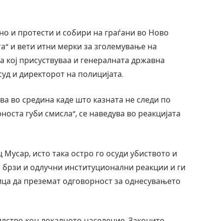
лно и протести и собири на граѓани во Ново
та“ и вети итни мерки за зголемување на
а кој присуствуваа и генералната државна
уд и директорот на полицијата.
ава во средина каде што казната не следи по
носта губи смисла“, се наведува во реакцијата
Мусар, исто така остро го осуди убиството и
а брзи и одлучни институционални реакции и ги
ица да преземат одговорност за однесувањето
лство кон локалното население. Законите