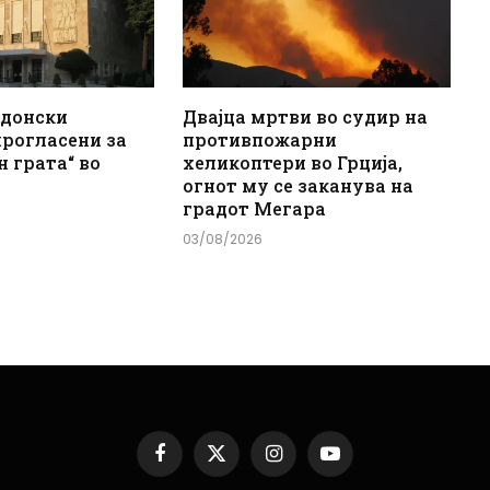
едонски
Двајца мртви во судир на
прогласени за
противпожарни
н грата“ во
хеликоптери во Грција,
огнот му се заканува на
градот Мегара
03/08/2026
Facebook
X
Instagram
YouTube
(Twitter)