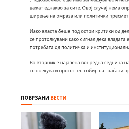
важат еднакво за сите. Овој случај нема о
ширење на омраза или политички пресметк
Иако власта беше под остри критики од дел
се протолкувани како сигнал дека владата е
потребата од политичка и институционалн
Во вторник е најавена вонредна седница на
се очекува и протестен собир на граѓани пр
ПОВРЗАНИ
ВЕСТИ