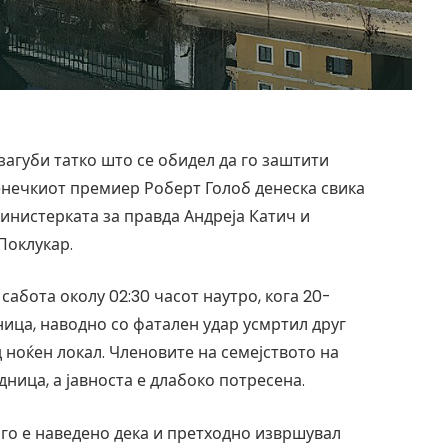
загуби татко што се обидел да го заштити
венечкиот премиер Роберт Голоб денеска свика
министерката за правда Андреја Катич и
Поклукар.
 сабота околу 02:30 часот наутро, кога 20-
ица, наводно со фатален удар усмртил друг
д ноќен локал. Членовите на семејството на
ница, а јавноста е длабоко потресена.
ого е наведено дека и претходно извршувал