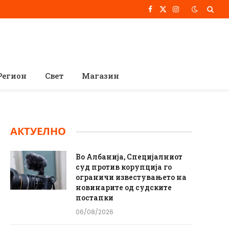
Facebook
X
Instagram
(Twitter)
Регион
Свет
Магазин
АКТУЕЛНО
Во Албанија, Специјалниот
суд против корупција го
ограничи известувањето на
новинарите од судските
постапки
06/08/2026