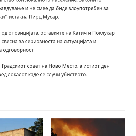
правдување и не смее да биде злоупотребен за
и“, истакна Пирц Мусар.
 од опозицијата, оставките на Катич и Поклукар
 свесна за сериозноста на ситуацијата и
а одговорност.
 Градскиот совет на Ново Место, а истиот ден
ед локалот каде се случи убиството.