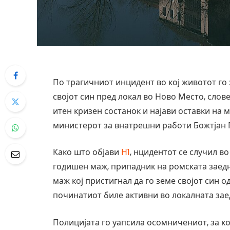
По трагичниот инцидент во кој животот го 
својот син пред локал во Ново Место, сло
итен кризен состанок и најави оставки на 
министерот за внатрешни работи Божтјан 
Како што објави
Н1
, нцидентот се случил во
годишен маж, припадник на ромската заедн
маж кој пристигнал да го земе својот син о
починатиот биле активни во локалната заед
Полицијата го уапсила осомничениот, за к