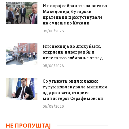
И покрај забраната за влез во
Македонија, бугарски
пратеници присуствувале
на судење во Кочани
05/08/2026
Инспекција во Злокуќани,
откриени дивоградби и
нелегално собирање отпад
05/08/2026
Со угинати овци и лажен
тутун извлекувале милиони
од државата, открива
министерот Серафимовски
05/08/2026
НЕ ПРОПУШТАЈ