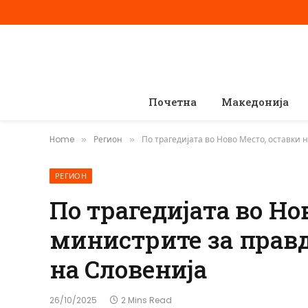
Почетна
Македонија
Home
Регион
По трагедијата во Ново Место, оставки
»
»
РЕГИОН
По трагедијата во Но
министрите за прав
на Словенија
26/10/2025
2 Mins Read