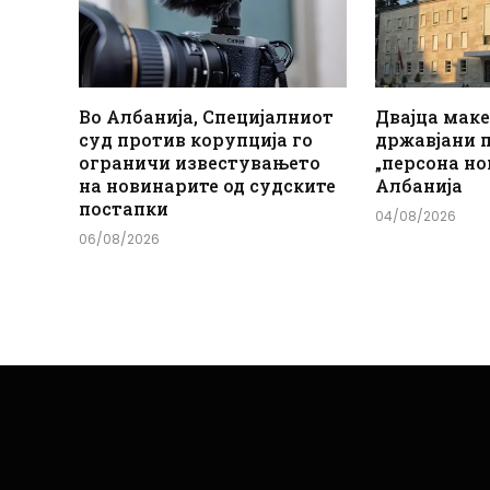
Во Албанија, Специјалниот
Двајца мак
суд против корупција го
државјани 
ограничи известувањето
„персона но
на новинарите од судските
Албанија
постапки
04/08/2026
06/08/2026