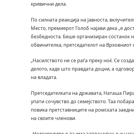
кривични дела.
По силната реакција на јавноста, вклучите
Место, премиерот Голоб најави дека „е дос
безбедноста. Беше организиран состанок н
обвинителка, претседателот на Врховниот с
„Насилството не се раѓа преку ноќ. Се созд
делото, каде што правдата доцни, а одговор
на владата.
Претседателката на државата, Наташа Пирц 
упати сочувство до семејството. Таа побар
повика претставниците на ромската заедн
на своите членови.
„Недозволиво е да има заплашување и наси