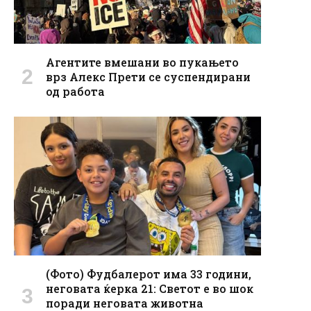
Агентите вмешани во пукањето
врз Алекс Прети се суспендирани
од работа
(Фото) Фудбалерот има 33 години,
неговата ќерка 21: Светот е во шок
поради неговата животна