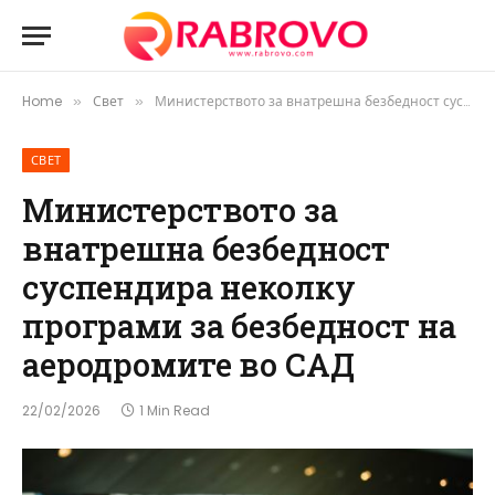
Home
Свет
Министерството за внатрешна безбедност суспендира неколку програми за безбедност на аеродромите во САД
»
»
СВЕТ
Министерството за
внатрешна безбедност
суспендира неколку
програми за безбедност на
аеродромите во САД
22/02/2026
1 Min Read