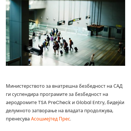
Министерството за внатрешна безбедност на САД
ги суспендира програмите за безбедност на
аеродромите TSA PreCheck и Global Entry, бидејќи
делумното затворање на владата продолжува,
пренесува
Асошиејтед Прес
.