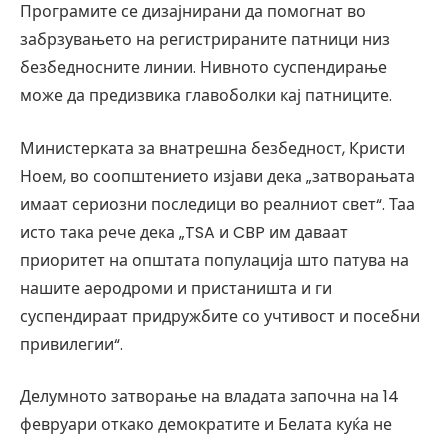
Програмите се дизајнирани да помогнат во
забрзувањето на регистрираните патници низ
безбедносните линии. Нивното суспендирање
може да предизвика главоболки кај патниците.
Министерката за внатрешна безбедност, Кристи
Ноем, во соопштението изјави дека „затворањата
имаат сериозни последици во реалниот свет“. Таа
исто така рече дека „TSA и CBP им даваат
приоритет на општата популација што патува на
нашите аеродроми и пристаништа и ги
суспендираат придружбите со учтивост и посебни
привилегии“.
Делумното затворање на владата започна на 14
февруари откако демократите и Белата куќа не