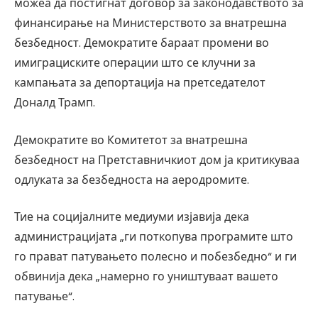
можеа да постигнат договор за законодавството за
финансирање на Министерството за внатрешна
безбедност. Демократите бараат промени во
имиграциските операции што се клучни за
кампањата за депортација на претседателот
Доналд Трамп.
Демократите во Комитетот за внатрешна
безбедност на Претставничкиот дом ја критикуваа
одлуката за безбедноста на аеродромите.
Тие на социјалните медиуми изјавија дека
администрацијата „ги поткопува програмите што
го прават патувањето полесно и побезбедно“ и ги
обвинија дека „намерно го уништуваат вашето
патување“.