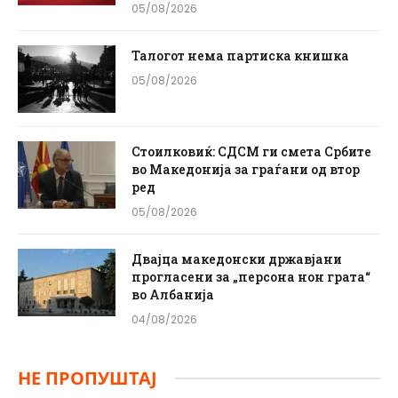
05/08/2026
Талогот нема партиска книшка
05/08/2026
Стоилковиќ: СДСМ ги смета Србите
во Македонија за граѓани од втор
ред
05/08/2026
Двајца македонски државјани
прогласени за „персона нон грата“
во Албанија
04/08/2026
НЕ ПРОПУШТАЈ