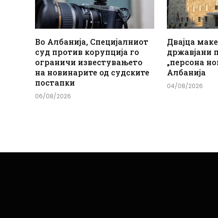
Во Албанија, Специјалниот
Двајца мак
суд против корупција го
државјани 
ограничи известувањето
„персона но
на новинарите од судските
Албанија
постапки
04/08/2026
06/08/2026