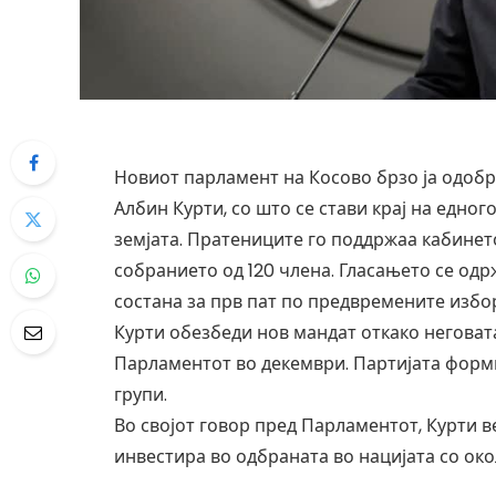
Новиот парламент на Косово брзо ја одоб
Албин Курти, со што се стави крај на едно
земјата. Пратениците го поддржаа кабинетот
собранието од 120 члена. Гласањето се одр
состана за прв пат по предвремените избо
Курти обезбеди нов мандат откако неговат
Парламентот во декември. Партијата форм
групи.
Во својот говор пред Парламентот, Курти ве
инвестира во одбраната во нацијата со око