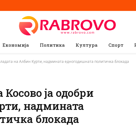
Економија
Политика
Култура
Спорт
владата на Албин Курти, надмината едногодишната политичка блокада
 Косово ја одобри
рти, надмината
тичка блокада