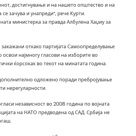
онот, достигнување и на нашето општество и на
 се зачува и унапреди“, рече Курти.
ната министерка за правда Албулена Хаџиу за
 закажани откако партијата Самоопределување
о освои најмногу гласови на изборите во
ички ќорсокак во текот на минатата година.
дополнително одложено поради пребројување
ти нерегуларности.
гласи независност во 2008 година по војната
нцијата на НАТО предводена од САД. Србија не
огаш.