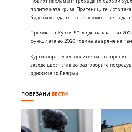
Новиот парламент треба да го одобри буџе
политичката криза. Пратениците, исто така,
бидејќи мандатот на сегашниот претседате
Премиерот Курти, 50, дојде на власт во 202
функцијата во 2020 година, за време на пан
Курти, поранешен политички затвореник за
зазеде цврст став во разговорите посреду
односите со Белград.
ПОВРЗАНИ
ВЕСТИ