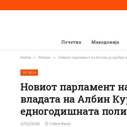
Почетна
Македонија
Home
Регион
Новиот парламент на Косово ја одобри 
»
»
РЕГИОН
Новиот парламент на
владата на Албин Ку
едногодишната поли
12/02/2026
2 Mins Read