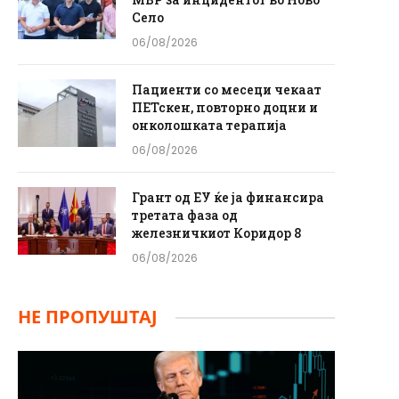
Село
06/08/2026
Пациенти со месеци чекаат
ПЕТскен, повторно доцни и
онколошката терапија
06/08/2026
Грант од ЕУ ќе ја финансира
третата фаза од
железничкиот Коридор 8
06/08/2026
НЕ ПРОПУШТАЈ