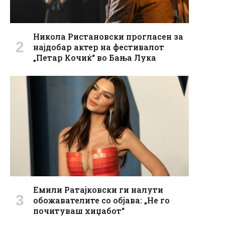
Никола Ристановски прогласен за
најдобар актер на фестивалот
„Петар Кочиќ“ во Бања Лука
Емили Ратајковски ги налути
обожавателите со објава: „Не го
почитуваш хиџабот“