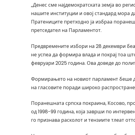
„Денес сме најдемократската земја во реги
нашите институции и овој стандард мора да
Пратениците претходно ја избраа поранеш
претседател на Парламентот.
Предвремените избори на 28 декември беа
не успеа да формира влада и покрај тоа шт
февруари 2025 година. Ова доведе до полит
Формирањето на новиот парламент беше 
на гласовите поради широко распростране
Поранешната српска покраина, Косово, про
од 1998-99 година, која заврши по интерве
го признава расколот и тензиите тлеат отт