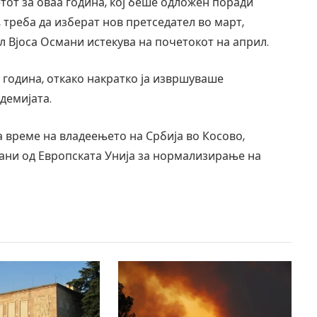
тот за оваа година, кој беше одложен поради
 треба да изберат нов претседател во март,
л Вјоса Османи истекува на почетокот на април.
1 година, откако накратко ја извршуваше
демијата.
 време на владеењето на Србија во Косово,
вани од Европската Унија за нормализирање на