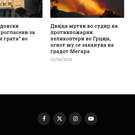
едонски
Двајца мртви во судир на
прогласени за
противпожарни
н грата“ во
хеликоптери во Грција,
огнот му се заканува на
градот Мегара
03/08/2026
Facebook
X
Instagram
YouTube
(Twitter)