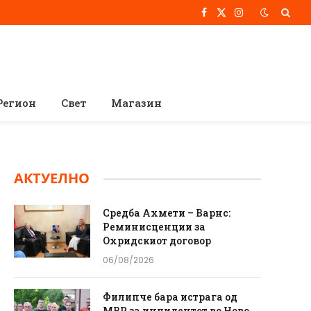
Facebook
X
Instagram
(Twitter)
Регион
Свет
Магазин
АКТУЕЛНО
Средба Ахмети – Варнс:
Реминисценции за
Охридскиот договор
06/08/2026
Филипче бара истрага од
МВР за инцидентот во Ново