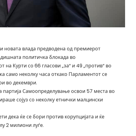
ри новата влада предводена од премиерот
годишната политичка блокада во
 на Курти со 66 гласови „за“ и 49 „против“ во
жа само неколку часа откако Парламентот се
ри во декември.
а партија Самоопределување освои 57 места во
ираше сојуз со неколку етнички малцински
ти дека ќе се бори против корупцијата и ќе
лу 2 милиони луѓе.