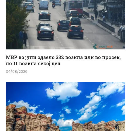
МВР во јули одзело 332 возила или во просек,
по 11 возила секој ден
04/08/2026