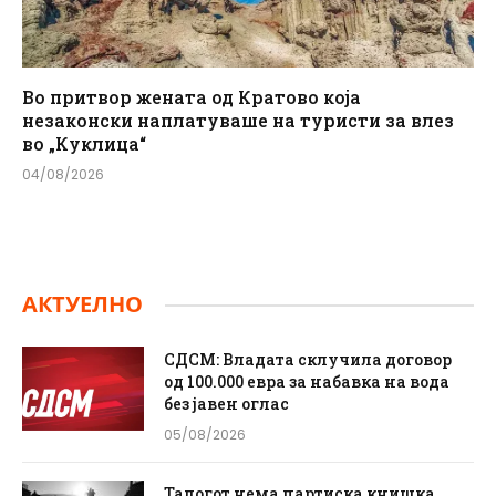
Во притвор жената од Кратово која
незаконски наплатуваше на туристи за влез
во „Куклица“
04/08/2026
АКТУЕЛНО
СДСМ: Владата склучила договор
од 100.000 евра за набавка на вода
без јавен оглас
05/08/2026
Талогот нема партиска книшка