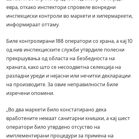
евра, откако инспектори спровеле вонредни
инспекциски контроли во маркети и хипермаркети,
информираат оттаму.
Биле контролирани 188 оператори со храна, а кај 10
од нив инспекциските служби утврдиле полесни
прекршувања од областа на безбедноста на
храната, како што се несоодветна селекција на
разладни уреди и нејасни или нечитки декларации
на производите. За овие неправилности биле
изречени опомени.
„Во два маркети било констатирано дека
вработените немаат санитарни книшки, а кај шест
оператори било утврдено отсуство на
имплементирани процедури за примена на