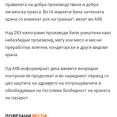
правилата на добра производствена и добра
хигиенска пракса. Во 14 маркети била затекната
храна со изминат рок на траење“, велат во АХВ.
Над 253 килограми производи биле уништени како
небезбедни произвоид, меѓу кои месо и месни
преработки, млечни, кондиторски и други видови
храна.
Од АХВ информираат дека ваквите вонредни
контроли ќе продолжат и во наредниот период со
цел заштита на здравјето на потрошувачите и
обезбедување на поголема безбедност на храната
на пазарот.
ПОВРЗАНИ
ВЕСТИ