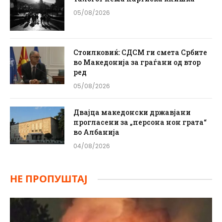
05/08/2026
Стоилковиќ: СДСМ ги смета Србите
во Македонија за граѓани од втор
ред
05/08/2026
Двајца македонски државјани
прогласени за „персона нон грата“
во Албанија
04/08/2026
НЕ ПРОПУШТАЈ