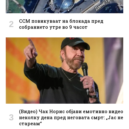
ССМ повикуваат на блокада пред
собранието утре во 9 часот
(Видео) Чак Норис објави емотивно видео
неколку дена пред неговата смрт: „Јас не
стареам“