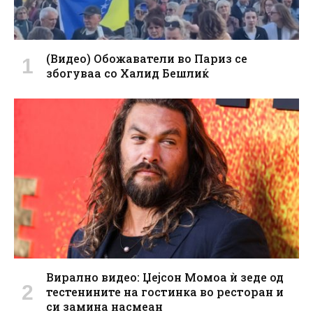
(Видео) Обожаватели во Париз се
збогуваа со Халид Бешлиќ
Вирално видео: Џејсон Момоа ѝ зеде од
тестенините на гостинка во ресторан и
си замина насмеан