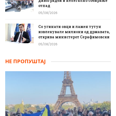
дивоградби и нелегално собирање
отпад
05/08/2026
Со угинати овци и лажен тутун
извлекувале милиони од државата,
открива министерот Серафимовски
05/08/2026
НЕ ПРОПУШТАЈ