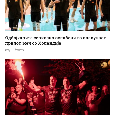
Одбојкарите сериозно ослабени го очекуваат
првиот меч со Холандија
02/06/2026