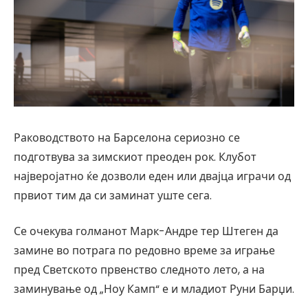
Раководството на Барселона сериозно се
подготвува за зимскиот преоден рок. Клубот
најверојатно ќе дозволи еден или двајца играчи од
првиот тим да си заминат уште сега.
Се очекува голманот Марк-Андре тер Штеген да
замине во потрага по редовно време за играње
пред Светското првенство следното лето, а на
заминување од „Ноу Камп“ е и младиот Руни Барџи.