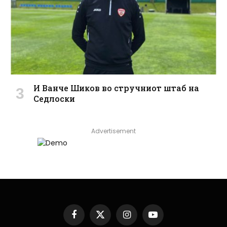
И Ванче Шиков во стручниот штаб на
Седлоски
Advertisement
Facebook
X
Instagram
YouTube