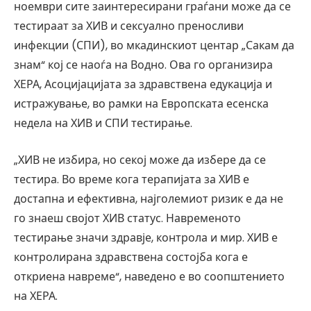
ноември сите заинтересирани граѓани може да се
тестираат за ХИВ и сексуално преносливи
инфекции (СПИ), во мкадинскиот центар „Сакам да
знам“ кој се наоѓа на Водно. Ова го организира
ХЕРА, Асоцијацијата за здравствена едукација и
истражување, во рамки на Европската есенска
недела на ХИВ и СПИ тестирање.
„ХИВ не избира, но секој може да избере да се
тестира. Во време кога терапијата за ХИВ е
достапна и ефективна, најголемиот ризик е да не
го знаеш својот ХИВ статус. Навременото
тестирање значи здравје, контрола и мир. ХИВ е
контролирана здравствена состојба кога е
откриена навреме“, наведено е во соопштението
на ХЕРА.