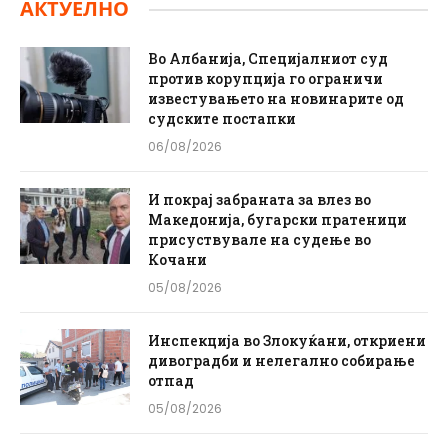
АКТУЕЛНО
Во Албанија, Специјалниот суд
против корупција го ограничи
известувањето на новинарите од
судските постапки
06/08/2026
И покрај забраната за влез во
Македонија, бугарски пратеници
присуствувале на судење во
Кочани
05/08/2026
Инспекција во Злокуќани, откриени
дивоградби и нелегално собирање
отпад
05/08/2026