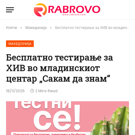
Home
Македонија
Бесплатно тестирање за ХИВ во младинскиот центар „Сакам да знам“
»
»
МАКЕДОНИЈА
Бесплатно тестирање за
ХИВ во младинскиот
центар „Сакам да знам“
18/11/2025
2 Mins Read