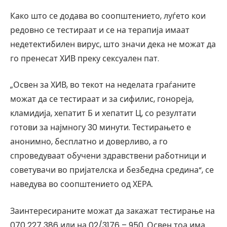
Како што се додава во соопштението, луѓето кои
редовно се тестираат и се на терапија имаат
недетектибилен вирус, што значи дека не можат да
го пренесат ХИВ преку сексуален пат.
„Освен за ХИВ, во текот на неделата граѓаните
можат да се тестираат и за сифилис, гонореја,
кламидија, хепатит Б и хепатит Ц, со резултати
готови за најмногу 30 минути. Тестирањето е
анонимно, бесплатно и доверливо, а го
спроведуваат обучени здравствени работници и
советувачи во пријателска и безбедна средина“, се
наведува во соопштението од ХЕРА.
Заинтересираните можат да закажат тестирање на
070 227 386 или на 02/3176 – 950. Освен тоа има