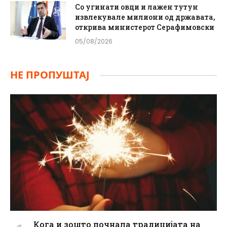
Со угинати овци и лажен тутун
извлекувале милиони од државата,
открива министерот Серафимовски
05/08/2026
НЕ ПРОПУШТАЈ
Кога и зошто почнала традицијата на