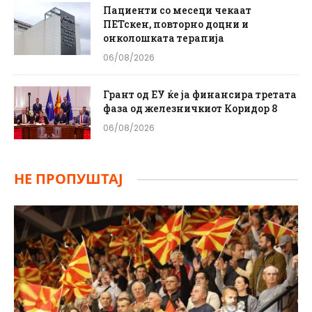
Пациенти со месеци чекаат
ПЕТскен, повторно доцни и
онколошката терапија
06/08/2026
Грант од ЕУ ќе ја финансира третата
фаза од железничкиот Коридор 8
06/08/2026
НЕ ПРОПУШТАЈ