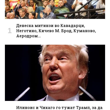
Денеска митинзи во Кавадарци,
Неготино, Кичево М. Брод, Куманово,
Аеродром…
Илиноис и Чикаго го тужат Трамп, за да