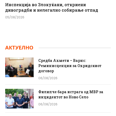
Инспекција во Злокуќани, откриени
дивоградби и нелегално собирање отпад
05/08/2026
АКТУЕЛНО
Средба Ахмети – Варнс:
Реминисценции за Охридскиот
договор
06/08/2026
Филипче бара истрага од МВР за
инцидентот во Ново Село
06/08/2026