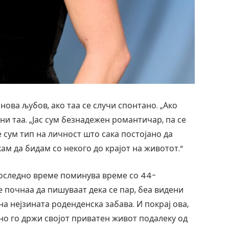
нова љубов, ако таа се случи спонтано. „Ако
сни таа. „Јас сум безнадежен романтичар, па се
е сум тип на личност што сака постојано да
ам да бидам со некого до крајот на животот.“
 последно време поминува време со 44-
 почнаа да пишуваат дека се пар, беа видени
на нејзината роденденска забава. И покрај ова,
но го држи својот приватен живот подалеку од