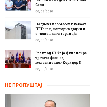
Село
06/08/2026
Пациенти со месеци чекаат
ПЕТскен, повторно доцни и
онколошката терапија
06/08/2026
Грант од ЕУ ќе ја финансира
третата фаза од
железничкиот Коридор 8
06/08/2026
НЕ ПРОПУШТАЈ