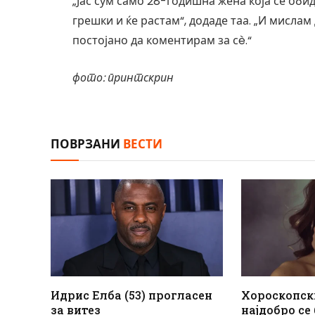
„Јас сум само 28-годишна жена која се оби
грешки и ќе растам“, додаде таа. „И мислам
постојано да коментирам за сè.“
фото: принтскрин
ПОВРЗАНИ
ВЕСТИ
Идрис Елба (53) прогласен
Хороскопск
за витез
најдобро се