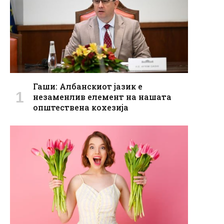
Гаши: Албанскиот јазик е
незаменлив елемент на нашата
општествена кохезијa