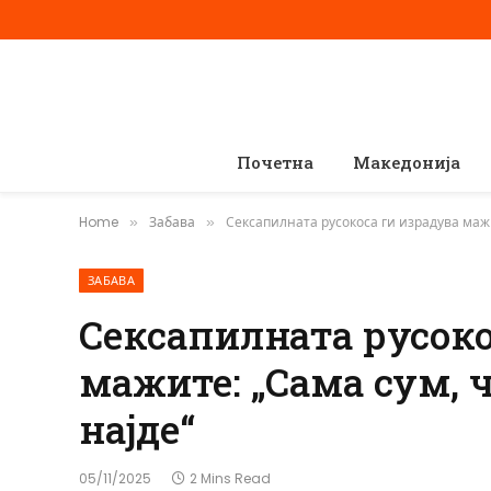
Почетна
Македонија
Home
Забава
Сексапилната русокоса ги израдува мажи
»
»
ЗАБАВА
Сексапилната русоко
мажите: „Сама сум, 
најде“
05/11/2025
2 Mins Read