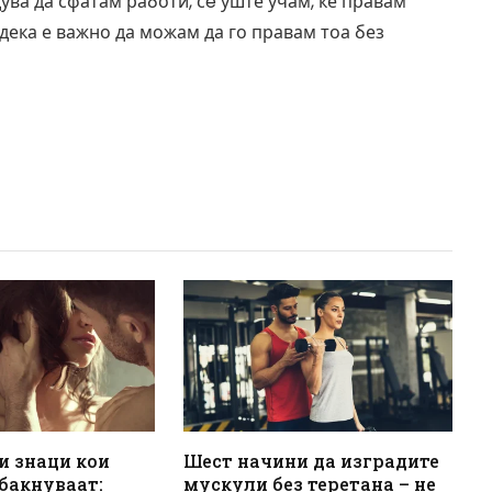
дува да сфатам работи, сè уште учам, ќе правам
 дека е важно да можам да го правам тоа без
и знаци кои
Шест начини да изградите
 бакнуваат:
мускули без теретана – не