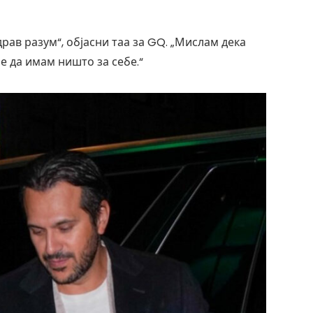
рав разум“, објасни таа за GQ. „Мислам дека
е да имам ништо за себе.“