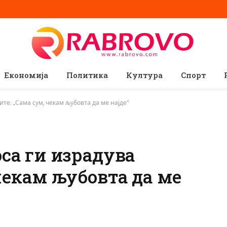
Економија
Политика
Култура
Спорт
те: „Сама сум, чекам љубовта да ме најде“
са ги израдува
чекам љубовта да ме