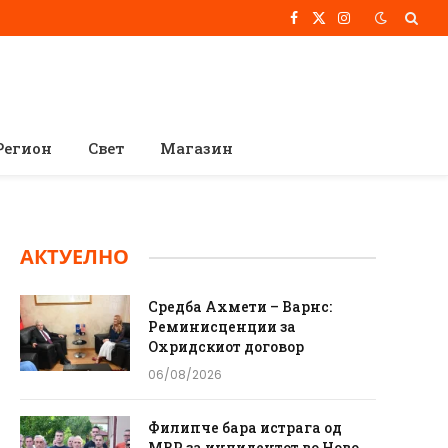
Facebook
X
Instagram
(Twitter)
Регион
Свет
Магазин
АКТУЕЛНО
Средба Ахмети – Варнс:
Реминисценции за
Охридскиот договор
06/08/2026
Филипче бара истрага од
МВР за инцидентот во Ново