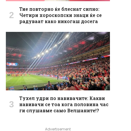
Тие повторно ќе блеснат силно:
Четири хороскопски знаци ќе се
радуваат како никогаш досега
Тухел удри по навивачите: Какви
навивачи се тоа кога половина час
ги слушавме само Велшаните!?
Advertisement