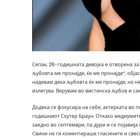
Сепак, 28-годишната девојка е отворена за 
љубовта ме пронајде, ќе ме пронајде“, обја
надевам дека љубовта ќе ме пронајде, но н
излегува. Верувам во вистинска љубов и сак
Додека се фокусира на себе, актерката во
годишниот Скутер Браун. Откако медиумите
заедно во септември, па дури и се појавија 
Свини не ги коментираше гласините и свес