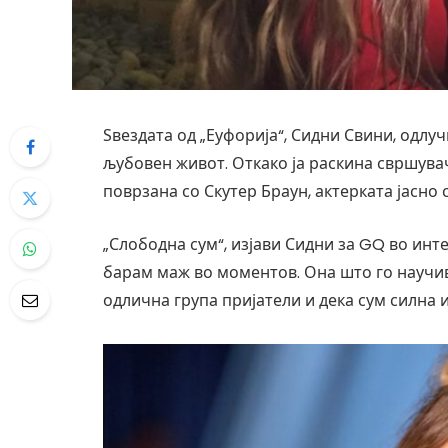
Ѕвездата од „Еуфорија“, Сидни Свини, одлуч
љубовен живот. Откако ја раскина свршув
поврзана со Скутер Браун, актерката јасно 
„Слободна сум“, изјави Сидни за GQ во инт
барам маж во моментов. Она што го научив
одлична група пријатели и дека сум силна и