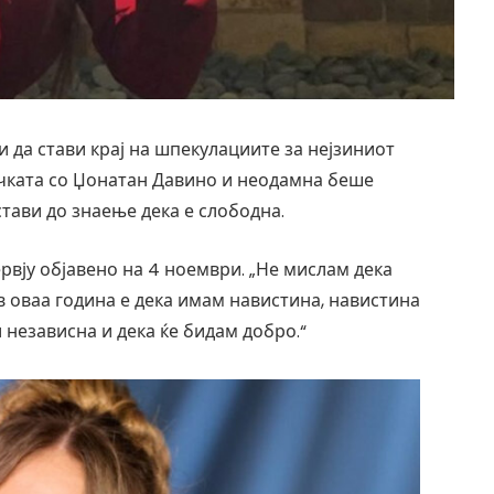
и да стави крај на шпекулациите за нејзиниот
ачката со Џонатан Давино и неодамна беше
стави до знаење дека е слободна.
ервју објавено на 4 ноември. „Не мислам дека
 оваа година е дека имам навистина, навистина
 независна и дека ќе бидам добро.“