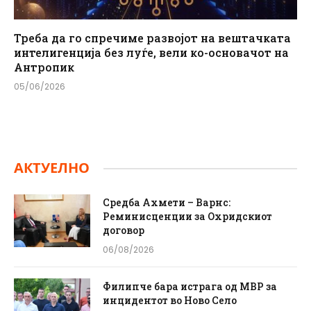
Треба да го спречиме развојот на вештачката
интелигенција без луѓе, вели ко-основачот на
Антропик
05/06/2026
АКТУЕЛНО
Средба Ахмети – Варнс:
Реминисценции за Охридскиот
договор
06/08/2026
Филипче бара истрага од МВР за
инцидентот во Ново Село