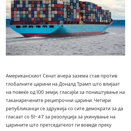
Американскиот Сенат вчера зазема став против
глобалните царини на Доналд Трамп што влијаат
на повеќе од 100 земји, гласајќи за поништување на
таканаречените реципрочни царини. Четири
републиканци се здружија со сите демократи за да
гласаат со 51-47 за резолуција за укинување на
царините што претседателот ги воведе преку