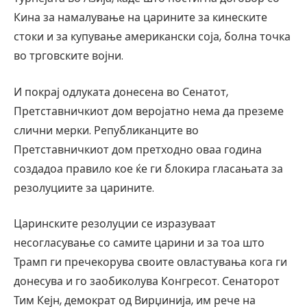
Кина за намалување на царините за кинеските
стоки и за купување американски соја, болна точка
во трговските војни.
И покрај одлуката донесена во Сенатот,
Претставничкиот дом веројатно нема да преземе
слични мерки. Републиканците во
Претставничкиот дом претходно оваа година
создадоа правило кое ќе ги блокира гласањата за
резолуциите за царините.
Царинските резолуции се изразуваат
несогласување со самите царини и за тоа што
Трамп ги пречекорува своите овластувања кога ги
донесува и го заобиколува Конгресот. Сенаторот
Тим ​​Кејн, демократ од Вирџинија, им рече на