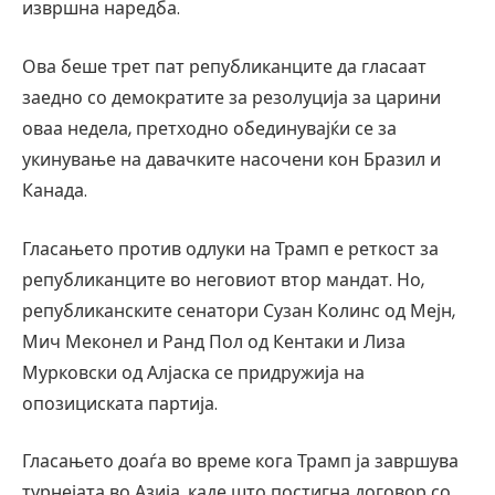
извршна наредба.
Ова беше трет пат републиканците да гласаат
заедно со демократите за резолуција за царини
оваа недела, претходно обединувајќи се за
укинување на давачките насочени кон Бразил и
Канада.
Гласањето против одлуки на Трамп е реткост за
републиканците во неговиот втор мандат. Но,
републиканските сенатори Сузан Колинс од Мејн,
Мич Меконел и Ранд Пол од Кентаки и Лиза
Мурковски од Алјаска се придружија на
опозициската партија.
Гласањето доаѓа во време кога Трамп ја завршува
турнејата во Азија, каде што постигна договор со