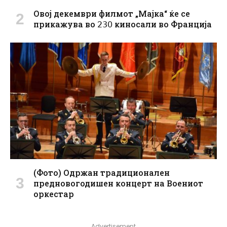
Овој декември филмот „Мајка“ ќе се
прикажува во 𝟤𝟥𝟢 киносали во Франција
(Фото) Одржан традиционален
предновогодишен концерт на Воениот
оркестар
Advertisement