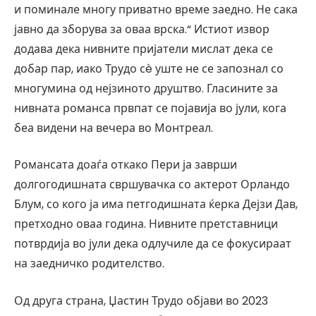
и поминале многу приватно време заедно. Не сака
јавно да зборува за оваа врска.“ Истиот извор
додава дека нивните пријатели мислат дека се
добар пар, иако Трудо сè уште не се запознал со
многумина од нејзиното друштво. Гласините за
нивната романса првпат се појавија во јули, кога
беа видени на вечера во Монтреал.
Романсата доаѓа откако Пери ја заврши
долгогодишната свршувачка со актерот Орландо
Блум, со кого ја има петгодишната ќерка Дејзи Дав,
претходно оваа година. Нивните претставници
потврдија во јули дека одлучиле да се фокусираат
на заедничко родителство.
Од друга страна, Џастин Трудо објави во 2023