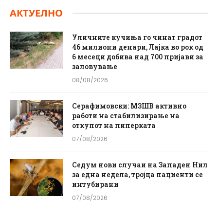
АКТУЕЛНО
Уличните кучиња го чинат градот
46 милиони денари, Лајка во рок од
6 месеци добива над 700 пријави за
заловување
08/08/2026
Серафимовски: МЗШВ активно
работи на стабилизирање на
откупот на пиперката
07/08/2026
Седум нови случаи на Западен Нил
за една недела, тројца пациенти се
интубирани
07/08/2026