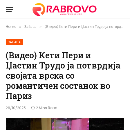
Home
Забава
(Видео) Кети Пери и Џастин Трудо ја потврдија својата врска со романтичен состанок во Париз
»
»
ЗАБАВА
(Видео) Кети Пери и
Џастин Трудо ја потврдија
својата врска со
романтичен состанок во
Париз
26/10/2025
2 Mins Read