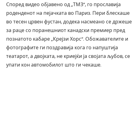
Според видео објавено од „ТМЗ“, го прославија
роденденот на пејачката во Париз. Пери блескаше
во тесен црвен фустан, додека насмеано се држеше
за раце со поранешниот канадски премиер пред
познатото кабаре „Крејзи Хорс“. Обожавателите и
фотографите ги поздравија кога го напуштија
театарот, а двојката, не криејќи ја својата љубов, се
упати кон автомобилот што ги чекаше.