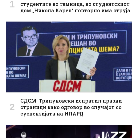
студентите во темница, во студентскиот
дом „Никола Карев“ повторно има струја
СДСМ: Трипуновски испратил празни
страници како одговор во случајот со
суспензијата на ИПАРД