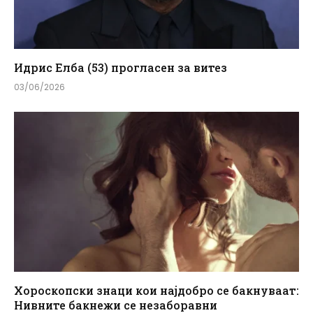
Идрис Елба (53) прогласен за витез
03/06/2026
Хороскопски знаци кои најдобро се бакнуваат:
Нивните бакнежи се незаборавни