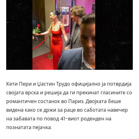
Кети Пери и Џастин Трудо официјално ја потврдија
својата врска и решија да ги прекинат гласините со
романтичен состанок во Париз. Двојката беше
видена како се држи за раце во саботата навечер
на забавата по повод 41-виот роденден на
познатата пејачка.