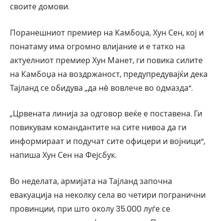
своите домови.
Поранешниот премиер на Камбоџа, Хун Сен, кој и
понатаму има огромно влијание и е татко на
актуелниот премиер Хун Манет, ги повика силите
на Камбоџа на воздржаност, предупредувајќи дека
Тајланд се обидува „да нè вовлече во одмазда“.
„Црвената линија за одговор веќе е поставена. Ги
повикувам командантите на сите нивоа да ги
информираат и подучат сите офицери и војници“,
напиша Хун Сен на Фејсбук.
Во неделата, армијата на Тајланд започна
евакуација на неколку села во четири погранични
провинции, при што околу 35.000 луѓе се