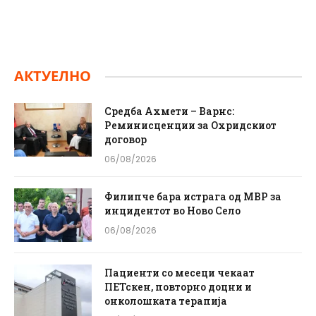
АКТУЕЛНО
Средба Ахмети – Варнс:
Реминисценции за Охридскиот
договор
06/08/2026
Филипче бара истрага од МВР за
инцидентот во Ново Село
06/08/2026
Пациенти со месеци чекаат
ПЕТскен, повторно доцни и
онколошката терапија