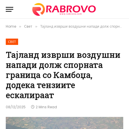
Home
Свет
Тајланд изврши воздушни напади долж спорната граница со Камбоџа, додека тензиите ескалираат
»
»
СВЕТ
Тајланд изврши воздушни
напади долж спорната
граница со Камбоџа,
додека тензиите
ескалираат
08/12/2025
2 Mins Read