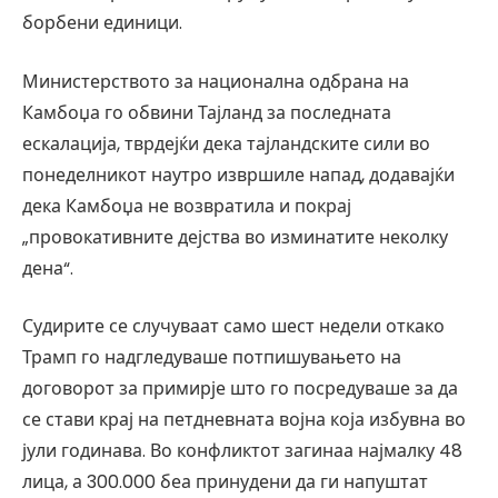
борбени единици.
Министерството за национална одбрана на
Камбоџа го обвини Тајланд за последната
ескалација, тврдејќи дека тајландските сили во
понеделникот наутро извршиле напад, додавајќи
дека Камбоџа не возвратила и покрај
„провокативните дејства во изминатите неколку
дена“.
Судирите се случуваат само шест недели откако
Трамп го надгледуваше потпишувањето на
договорот за примирје што го посредуваше за да
се стави крај на петдневната војна која избувна во
јули годинава. Во конфликтот загинаа најмалку 48
лица, а 300.000 беа принудени да ги напуштат