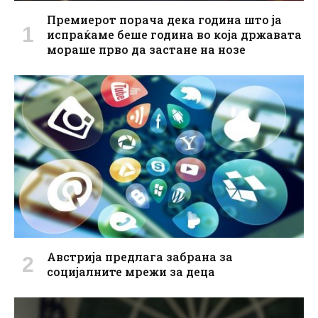
Премиерот порача дека година што ја
испраќаме беше година во која државата
мораше прво да застане на нозе
Австрија предлага забрана за
социјалните мрежи за деца