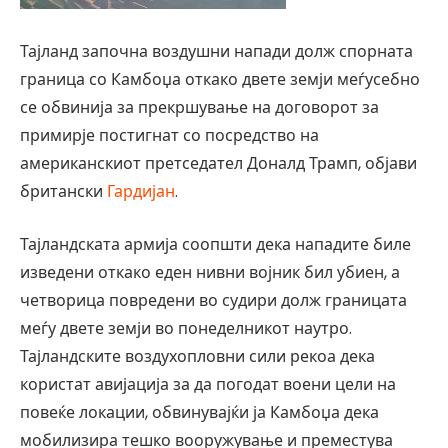
Тајланд започна воздушни напади долж спорната
граница со Камбоџа откако двете земји меѓусебно
се обвинија за прекршување на договорот за
примирје постигнат со посредство на
американскиот претседател Доналд Трамп, објави
британски
Гардијан
.
Тајландската армија соопшти дека нападите биле
изведени откако еден нивни војник бил убиен, а
четворица повредени во судири долж границата
меѓу двете земји во понеделникот наутро.
Тајландските воздухопловни сили рекоа дека
користат авијација за да погодат воени цели на
повеќе локации, обвинувајќи ја Камбоџа дека
мобилизира тешко вооружување и преместува