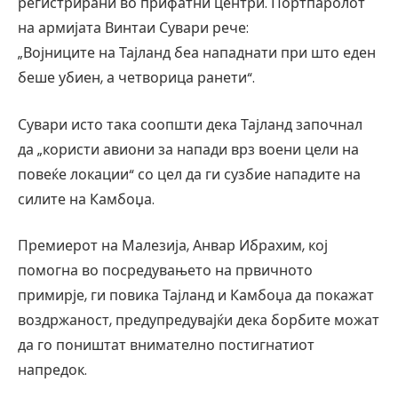
регистрирани во прифатни центри. Портпаролот
на армијата Винтаи Сувари рече:
„Војниците на Тајланд беа нападнати при што еден
беше убиен, а четворица ранети“.
Сувари исто така соопшти дека Тајланд започнал
да „користи авиони за напади врз воени цели на
повеќе локации“ со цел да ги сузбие нападите на
силите на Камбоџа.
Премиерот на Малезија, Анвар Ибрахим, кој
помогна во посредувањето на првичното
примирје, ги повика Тајланд и Камбоџа да покажат
воздржаност, предупредувајќи дека борбите можат
да го поништат внимателно постигнатиот
напредок.