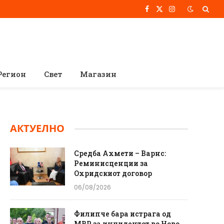
Facebook
X
Instagram
(Twitter)
Регион
Свет
Магазин
АКТУЕЛНО
Средба Ахмети – Варнс:
Реминисценции за
Охридскиот договор
06/08/2026
Филипче бара истрага од
МВР за инцидентот во Ново