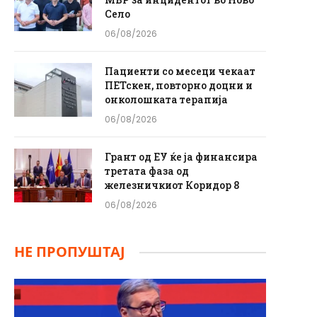
Село
06/08/2026
Пациенти со месеци чекаат
ПЕТскен, повторно доцни и
онколошката терапија
06/08/2026
Грант од ЕУ ќе ја финансира
третата фаза од
железничкиот Коридор 8
06/08/2026
НЕ ПРОПУШТАЈ