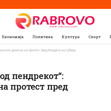
Економија
Политика
Култура
Спорт
дентите денеска на протест пред Владата на Србија
од пендрекот“:
на протест пред