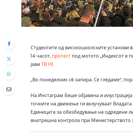
Студентите од високошколските установи во
14 часот,
протест
под мотото „Индексот е п
јави
ТВ Н1
.
„Во понеделник сè запира. Се гледаме“, по
На Инстаграм беше објавена и илустрација 
точките на движење ги вклучуваат Владата 
Единицата за обезбедување на одредени лич
внатрешна контрола при Министерството 