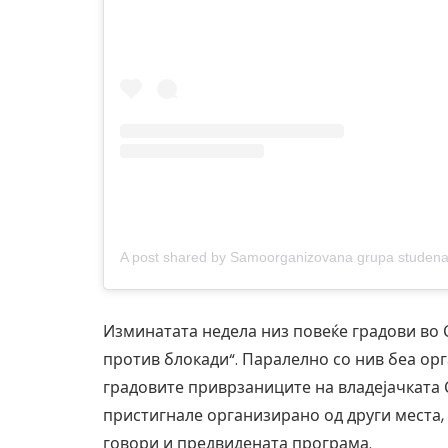
Изминатата недела низ повеќе градови во 
против блокади“. Паралелно со нив беа ор
градовите приврзаниците на владејачката 
пристигнале организирано од други места,
говори и предвидената програма.