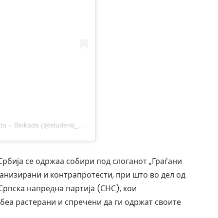
A post shared by Samoorganizovana grupa studenata – Blokada (@studenti_u_blokadi)
Србија се одржаа собири под слоганот „Граѓани
ганизирани и контрапротести, при што во дел од
Српска напредна партија (СНС), кои
 беа растерани и спречени да ги одржат своите