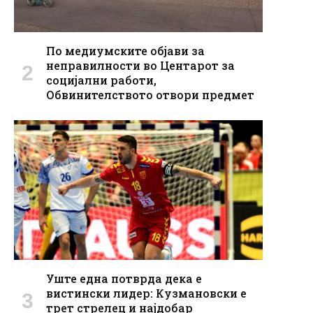
По медиумските објави за
неправилности во Центарот за
социјални работи,
Обвинителството отвори предмет
Уште една потврда дека е
вистински лидер: Кузмановски е
трет стрелец и најдобар