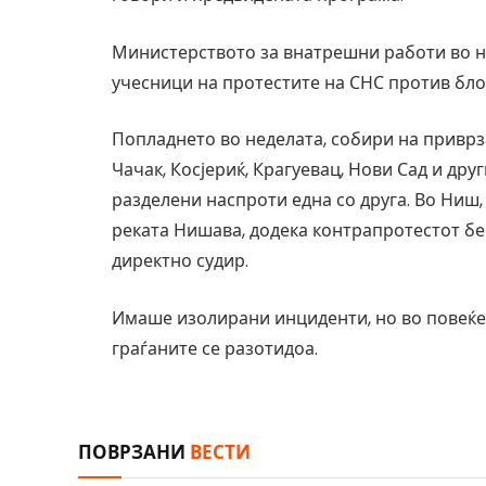
Министерството за внатрешни работи во не
учесници на протестите на СНС против бло
Попладнето во неделата, собири на приврз
Чачак, Косјериќ, Крагуевац, Нови Сад и друг
разделени наспроти една со друга. Во Ниш,
реката Нишава, додека контрапротестот бе
директно судир.
Имаше изолирани инциденти, но во повеќето
граѓаните се разотидоа.
ПОВРЗАНИ
ВЕСТИ