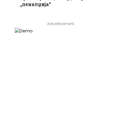
„пеналџија“
Advertisement