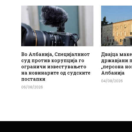
Во Албанија, Специјалниот
Двајца мак
суд против корупција го
државјани 
ограничи известувањето
„персона но
на новинарите од судските
Албанија
постапки
04/08/2026
06/08/2026