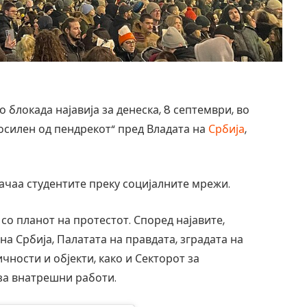
 блокада најавија за денеска, 8 септември, во
осилен од пендрекот“ пред Владата на
Србија
,
рачаа студентите преку социјалните мрежи.
со планот на протестот. Според најавите,
на Србија, Палатата на правдата, зградата на
ности и објекти, како и Секторот за
за внатрешни работи.