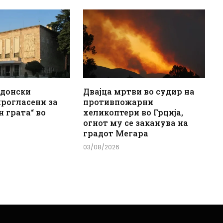
едонски
Двајца мртви во судир на
прогласени за
противпожарни
н грата“ во
хеликоптери во Грција,
огнот му се заканува на
градот Мегара
03/08/2026