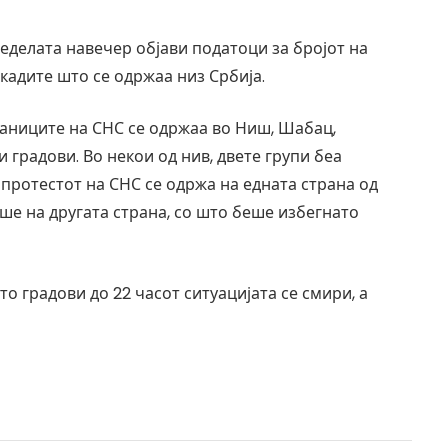
делата навечер објави податоци за бројот на
кадите што се одржаа низ Србија.
аниците на СНС се одржаа во Ниш, Шабац,
и градови. Во некои од нив, двете групи беа
 протестот на СНС се одржа на едната страна од
ше на другата страна, со што беше избегнато
 градови до 22 часот ситуацијата се смири, а