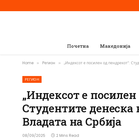
Почетна
Македонија
Home
Регион
„Индексот е посилен од пендрекот“: Сту
»
»
РЕГИОН
„Индексот е посилен 
Студентите денеска 
Владата на Србија
08/09/2025
2 Mins Read