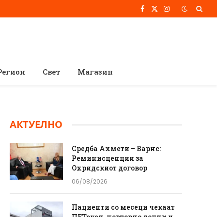
Facebook
X
Instagram
(Twitter)
Регион
Свет
Магазин
АКТУЕЛНО
Средба Ахмети – Варнс:
Реминисценции за
Охридскиот договор
06/08/2026
Пациенти со месеци чекаат
ПЕТскен, повторно доцни и