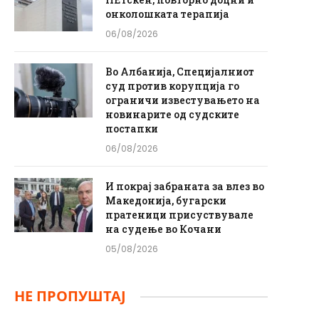
онколошката терапија
06/08/2026
Во Албанија, Специјалниот
суд против корупција го
ограничи известувањето на
новинарите од судските
постапки
06/08/2026
И покрај забраната за влез во
Македонија, бугарски
пратеници присуствувале
на судење во Кочани
05/08/2026
НЕ ПРОПУШТАЈ