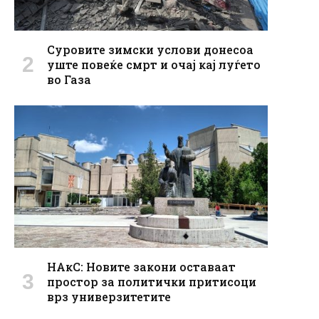
Суровите зимски услови донесоа
уште повеќе смрт и очај кај луѓето
во Газа
НАкС: Новите закони оставаат
простор за политички притисоци
врз универзитетите