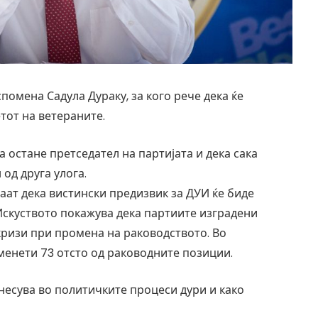
омена Садула Дураку, за кого рече дека ќе
тот на ветераните.
 остане претседател на партијата и дека сака
од друга улога.
ваат дека вистински предизвик за ДУИ ќе биде
Искуството покажува дека партиите изградени
кризи при промена на раководството. Во
сменети 73 отсто од раководните позиции.
несува во политичките процеси дури и како