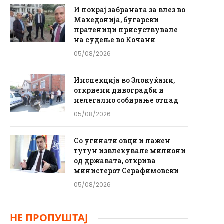
И покрај забраната за влез во
Македонија, бугарски
пратеници присуствувале
на судење во Кочани
05/08/2026
Инспекција во Злокуќани,
откриени дивоградби и
нелегално собирање отпад
05/08/2026
Со угинати овци и лажен
тутун извлекувале милиони
од државата, открива
министерот Серафимовски
05/08/2026
НЕ ПРОПУШТАЈ