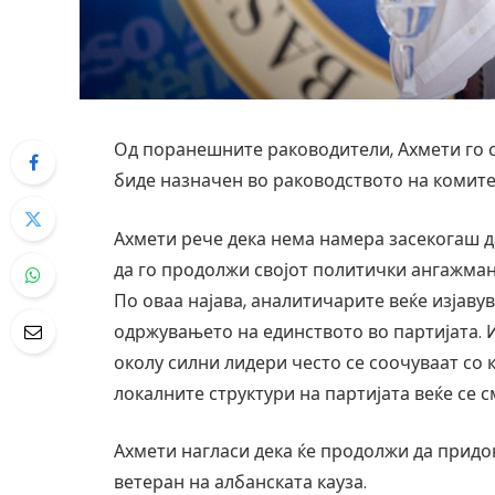
Од поранешните раководители, Ахмети го сп
биде назначен во раководството на комите
Ахмети рече дека нема намера засекогаш да
да го продолжи својот политички ангажман 
По оваа најава, аналитичарите веќе изјаву
одржувањето на единството во партијата. 
околу силни лидери често се соочуваат со 
локалните структури на партијата веќе се 
Ахмети нагласи дека ќе продолжи да придо
ветеран на албанската кауза.