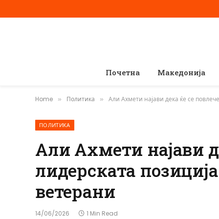
Почетна
Македонија
Home
Политика
Али Ахмети најави дека ќе се повлече
»
»
ПОЛИТИКА
Али Ахмети најави де
лидерската позиција 
ветерани
14/06/2026
1 Min Read