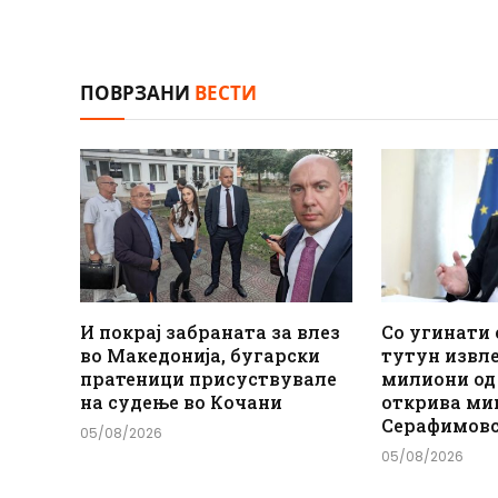
ПОВРЗАНИ
ВЕСТИ
И покрај забраната за влез
Со угинати 
во Македонија, бугарски
тутун извл
пратеници присуствувале
милиони од
на судење во Кочани
открива ми
Серафимов
05/08/2026
05/08/2026