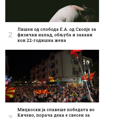
Лишен од слобода Е.А. од Скопје за
физички напад, обљуба и закани
кон 22-годишна жена
Мицкоски ја славеше победата во
Кичево, порача дека е свесен за