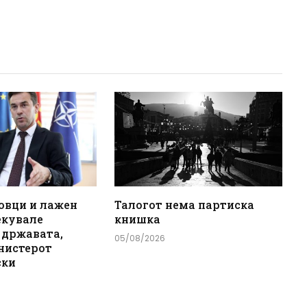
овци и лажен
Талогот нема партиска
екувале
книшка
 државата,
05/08/2026
нистерот
ски