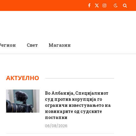
Facebook
X
Instagram
(Twitter)
Регион
Свет
Магазин
АКТУЕЛНО
Во Албанија, Специјалниот
суд против корупција го
ограничи известувањето на
новинарите од судските
постапки
06/08/2026