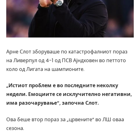
Арне Слот зборуваше по катастрофалниот пораз
на Ливерпул од 4-1 од ПСВ Ајндховен во петтото
коло од Лигата на шампионите.
„Истиот проблем е во последните неколку
недели. Емоциите се исклучително негативни,
има разочарување“, започна Слот.
Ова беше втор пораз за „црвените“ во ЛШ оваа
сезона.