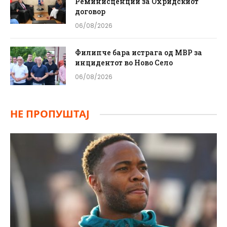
Реминисценции за Охридскиот
договор
06/08/2026
Филипче бара истрага од МВР за
инцидентот во Ново Село
06/08/2026
НЕ ПРОПУШТАЈ