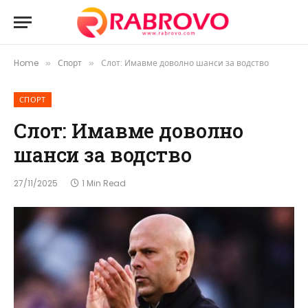
Home
Спорт
Слот: Имавме доволно шанси за водство
»
»
СПОРТ
Слот: Имавме доволно
шанси за водство
27/11/2025
1 Min Read