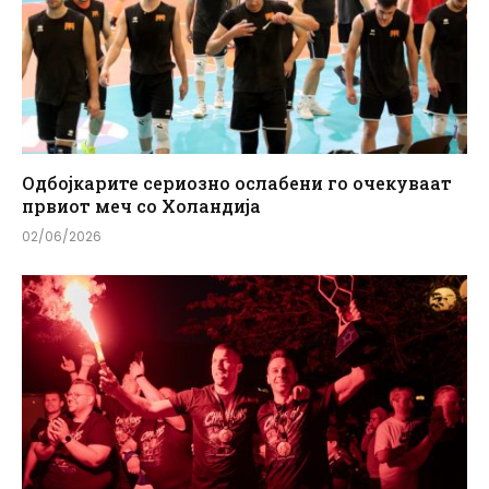
Одбојкарите сериозно ослабени го очекуваат
првиот меч со Холандија
02/06/2026