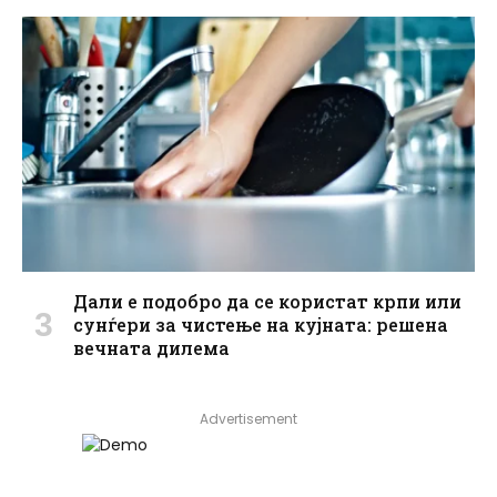
Дали е подобро да се користат крпи или
сунѓери за чистење на кујната: решена
вечната дилема
Advertisement