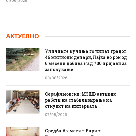
01/06/2026
АКТУЕЛНО
Уличните кучиња го чинат градот
46 милиони денари, Лајка во рок од
6 месеци добива над 700 пријави за
заловување
08/08/2026
Серафимовски: МЗШВ активно
работи на стабилизирање на
откупот на пиперката
07/08/2026
Средба Ахмети – Варнс: