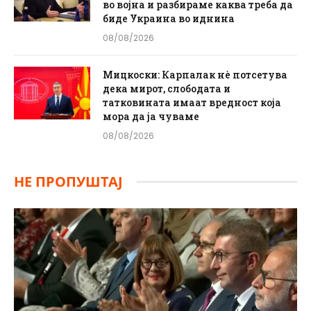
во војна и разбираме каква треба да
биде Украина во иднина
08/08/2026
Мицкоски: Карпалак нè потсетува
дека мирот, слободата и
татковината имаат вредност која
мора да ја чуваме
08/08/2026
НЕ ПРОПУШТАЈ