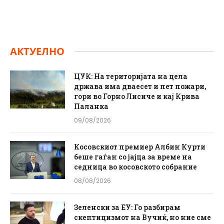
АКТУЕЛНО
ЦУК: На територијата на цела
држава има дваесет и пет пожари,
гори во Горно Лисиче и кај Крива
Паланка
09/08/2026
Косовскиот премиер Албин Курти
беше гаѓан со јајца за време на
седница во косовското собрание
08/08/2026
Зеленски за ЕУ: Го разбирам
скептицизмот на Вучиќ, но ние сме