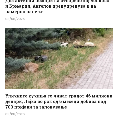
Два активни пожари на отворено кај Волково
и Брњарци, Ангелов предупредува и на
намерно палење
08/08/2026
Уличните кучиња го чинат градот 46 милиони
денари, Лајка во рок од 6 месеци добива над
700 пријави за заловување
08/08/2026