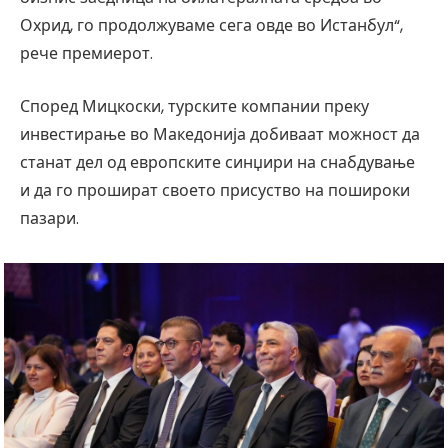
Охрид, го продолжуваме сега овде во Истанбул“,
рече премиерот.
Според Мицкоски, турските компании преку
инвестирање во Македонија добиваат можност да
станат дел од европските синџири на снабдување
и да го прошират своето присуство на пошироки
пазари.