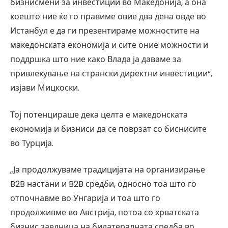
бизнисмени за инвестиции во Македонија, а она
коешто ние ќе го правиме овие два дена овде во
Истанбул е да ги презентираме можностите на
македонската економија и сите оние можности и
поддршка што ние како Влада ја даваме за
привлекување на странски директни инвестиции“,
изјави Мицкоски.
Тој потенцираше дека целта е македонската
економија и бизниси да се поврзат со биснисите
во Турција.
„Ја продолжуваме традицијата на организирање
B2B настани и B2B средби, односно тоа што го
отпочнавме во Унгарија и тоа што го
продолживме во Австрија, потоа со хрватската
бизнис заедница на билатералната средба во