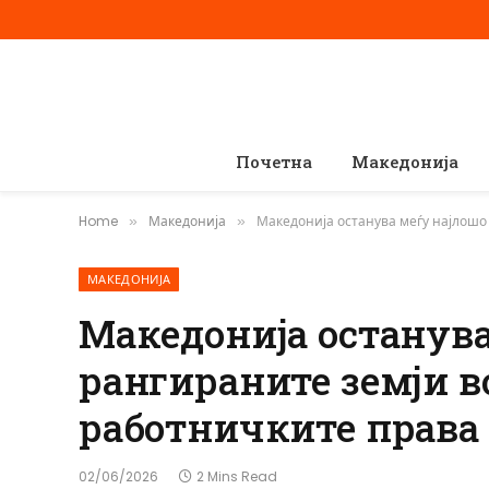
Почетна
Македонија
Home
Македонија
Македонија останува меѓу најлошо
»
»
МАКЕДОНИЈА
Македонија останува
рангираните земји в
работничките права
02/06/2026
2 Mins Read