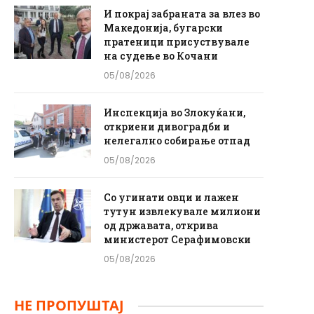
И покрај забраната за влез во
Македонија, бугарски
пратеници присуствувале
на судење во Кочани
05/08/2026
Инспекција во Злокуќани,
откриени дивоградби и
нелегално собирање отпад
05/08/2026
Со угинати овци и лажен
тутун извлекувале милиони
од државата, открива
министерот Серафимовски
05/08/2026
НЕ ПРОПУШТАЈ