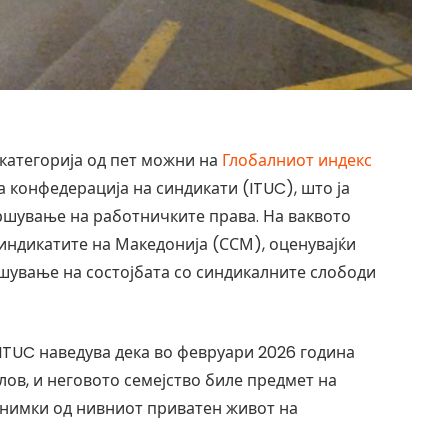
 категорија од пет можни на
Глобалниот индекс
конфедерација на синдикати (ITUC), што ја
кршување на работничките права. На ваквото
индикатите на Македонија (ССМ), оценувајќи
шување на состојбата со синдикалните слободи
 ITUC наведува дека во февруари 2026 година
ов, и неговото семејство биле предмет на
снимки од нивниот приватен живот на