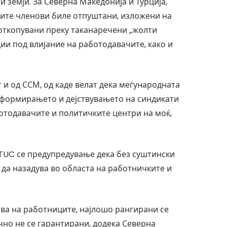
 земји. За Северна Македонија и Турција,
ните членови биле отпуштани, изложени на
откопувани преку таканаречени „жолти
ии под влијание на работодавачите, како и
т и од ССМ, од каде велат дека меѓународната
 формирањето и дејствувањето на синдикати
ботодавачите и политичките центри на моќ,
ITUC се предупредување дека без суштински
да назадува во областа на работничките и
ва на работниците, најлошо рангирани се
чно не се гарантирани, додека Северна