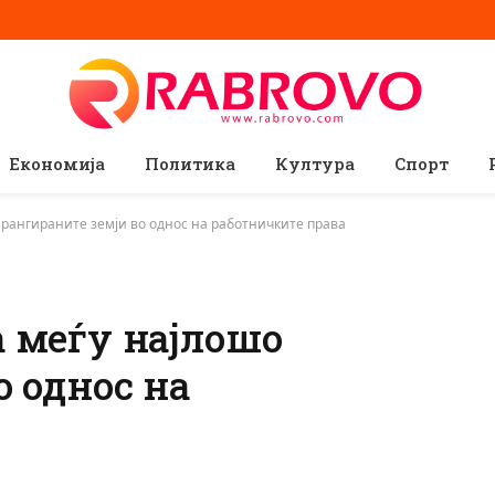
Економија
Политика
Култура
Спорт
 рангираните земји во однос на работничките права
 меѓу најлошо
о однос на