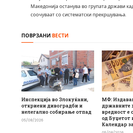
Македонија останува во групата држави ка
соочуваат со систематски прекршувања.
ПОВРЗАНИ
ВЕСТИ
Инспекција во Злокуќани,
МФ: Издава
откриени дивоградби и
државните 
нелегално собирање отпад
вредност е 
од Буџетот 
05/08/2026
Календар з
05/08/2026