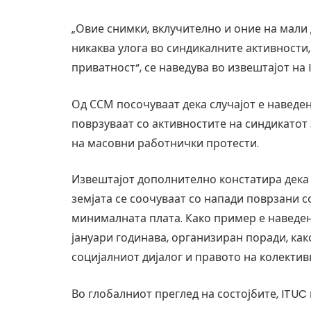
„Овие снимки, вклучително и оние на мали 
никаква улога во синдикалните активности
приватност“, се наведува во извештајот на 
Од ССМ посочуваат дека случајот е наведен
поврзуваат со активностите на синдикатот
на масовни работнички протести.
Извештајот дополнително констатира дека 
земјата се соочуваат со напади поврзани 
минималната плата. Како пример е наведен
јануари годинава, организиран поради, ка
социјалниот дијалог и правото на колекти
Во глобалниот преглед на состојбите, ITUC