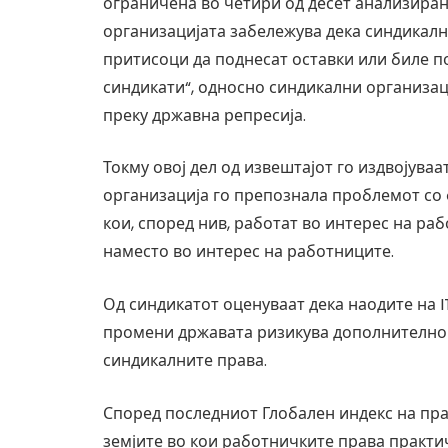
ограничена во четири од десет анализирани
организацијата забележува дека синдикал
притисоци да поднесат оставки или биле п
синдикати“, односно синдикални организац
преку државна репресија.
Токму овој дел од извештајот го издвојуваа
организација го препознала проблемот со
кои, според нив, работат во интерес на ра
наместо во интерес на работниците.
Од синдикатот оценуваат дека наодите на 
промени државата ризикува дополнително 
синдикалните права.
Според последниот Глобален индекс на пра
земјите во кои работничките права практи