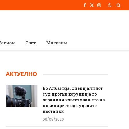
Facebook
X
Instagram
(Twitter)
Регион
Свет
Магазин
АКТУЕЛНО
Во Албанија, Специјалниот
суд против корупција го
ограничи известувањето на
новинарите од судските
постапки
06/08/2026