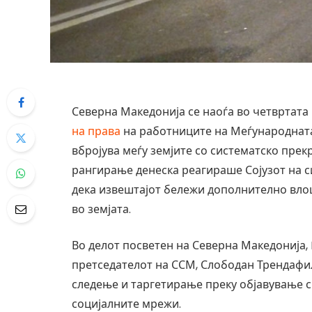
Северна Македонија се наоѓа во четвртата
на права
на работниците на Меѓународната 
вбројува меѓу земјите со систематско пре
рангирање денеска реагираше Сојузот на с
дека извештајот бележи дополнително вло
во земјата.
Во делот посветен на Северна Македонија,
претседателот на ССМ, Слободан Трендафил
следење и таргетирање преку објавување 
социјалните мрежи.