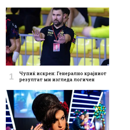
Чупиќ искрен: Генерално крајниот
резултат ми изгледа логичен