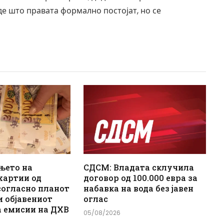
де што правата формално постојат, но се
њето на
СДСМ: Владата склучила
хартии од
договор од 100.000 евра за
согласно планот
набавка на вода без јавен
и објавениот
оглас
а емисии на ДХВ
05/08/2026