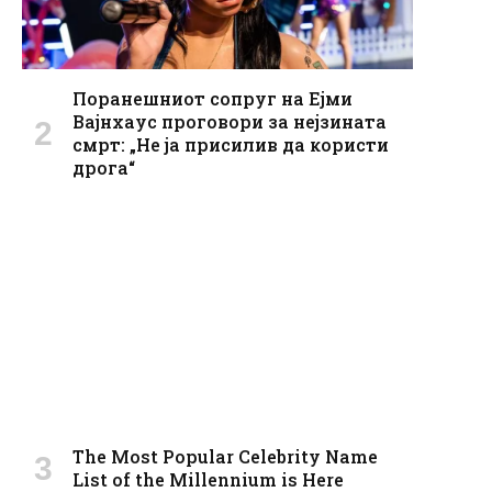
Поранешниот сопруг на Ејми
Вајнхаус проговори за нејзината
смрт: „Не ја присилив да користи
дрога“
The Most Popular Celebrity Name
List of the Millennium is Here