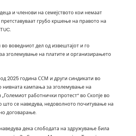
деца и членови на семејството кои немаат
, претставуваат грубо кршење на правото на
ITUC.
 во воведниот дел од извештајот и го
 за зголемување на платите и организирањето
од 2025 година ССМ и други синдикати во
со нивната кампања за зголемување на
 „Големиот работнички протест“ во Скопје во
ко што се наведува, недоволното почитување на
вно договарање.
 наведува дека слободата на здружување била