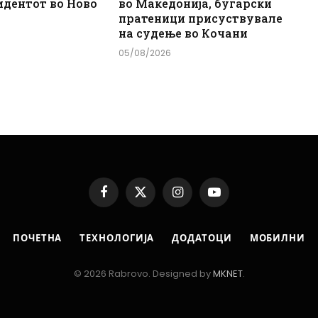
идентот во Ново
во Македонија, бугарски
пратеници присуствувале
на судење во Кочани
05/08/2026
Facebook
X
Instagram
YouTube
(Twitter)
ПОЧЕТНА
ТЕХНОЛОГИЈА
ДОДАТОЦИ
МОБИЛНИ
© 2026 Rabrovo. Designed by
MKNET
.