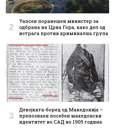
Уапсен поранешен министер за
одбрана на Црна Гора, како дел од
истрага против криминална група
Девојката-борец од Македонија –
препознаен посебен македонски
идентитет во САД во 1905 година