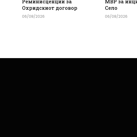
Реминисценции за
МВР за инц
Охридскиот договор
Село
06/08/2026
06/08/2026