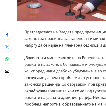
Претседателот на Владата пред пратеници
законот за правична застапеност ги минал
набргу да се најде на пленарна седница и да
„Законот ги мина филтрите на Венециската
рамките на законот. Се надевам и очекувам
кој, според наше длабоко убедување, е во 
очекуваме да нема проблеми со уставноста
законски решенија. Со овој закон, прв кри
охрабрувам граѓаните кои се дел од турска
рамките на јавната администрација. Ние к
проблем, напротив, образованието на мајчи