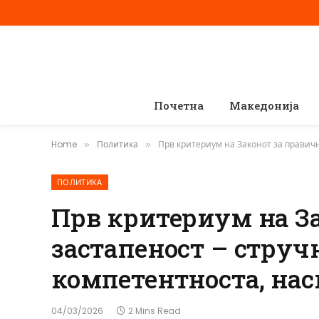
Почетна
Македонија
Home
Политика
Прв критериум на Законот за правичн
»
»
ПОЛИТИКА
Прв критериум на З
застапеност – струч
компетентноста, нас
04/03/2026
2 Mins Read