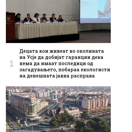
Децата кои живеат во околината
на Усје да добијат гаранции дека
нема да имаат последици од
загадувањето, побараа екологисти
на денешната јавна расправа