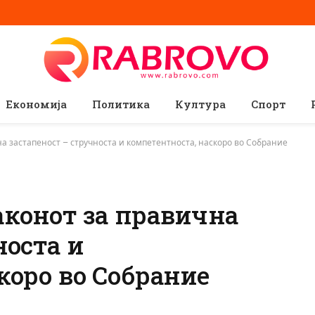
Економија
Политика
Култура
Спорт
а застапеност – стручноста и компетентноста, наскоро во Собрание
аконот за правична
носта и
коро во Собрание