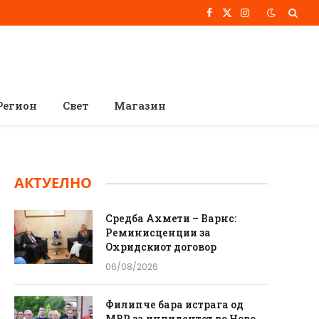
Facebook
X
Instagram
(Twitter)
Регион
Свет
Магазин
АКТУЕЛНО
Средба Ахмети – Варнс:
Реминисценции за
Охридскиот договор
06/08/2026
Филипче бара истрага од
МВР за инцидентот во Ново