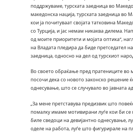
поддржуваме, турската заедница во Македо
македонска нација, турската заедница во М
кои ја почитуваат својата татковина Макед
со Турција, и јас немам никаква дилема. На
од моите приоритети и мојата оптика“, наг
на Владата пледира да биде претседател на
заедница, односно на дел од турскиот наро
Во своето обраќање пред пратениците во
посочи дека со новото законско решение ќ
однесување, што се случувало во јавната а
„За мене претставува предизвик што повеќе
помалку имаме мотивирани луѓе кои би се 
биле сведоци на девијантно однесување, лу
оделе на работа, луѓе што фигурирале на п