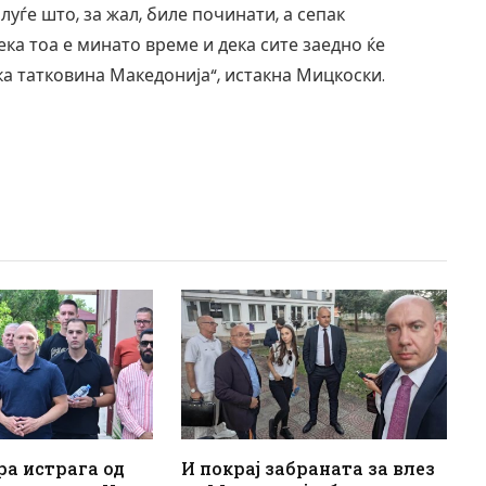
луѓе што, за жал, биле починати, а сепак
ека тоа е минато време и дека сите заедно ќе
а татковина Македонија“, истакна Мицкоски.
ра истрага од
И покрај забраната за влез