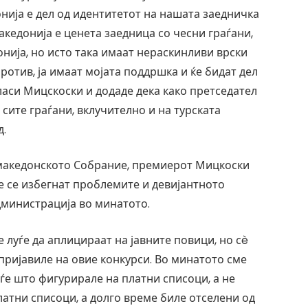
нија е дел од идентитетот на нашата заедничка
акедонија е ценета заедница со чесни граѓани,
онија, но исто така имаат нераскинливи врски
против, ја имаат мојата поддршка и ќе бидат дел
ласи Мицскоски и додаде дека како претседател
 сите граѓани, вклучително и на турската
д.
 македонското Собрание, премиерот Мицкоски
е се избегнат проблемите и девијантното
дминистрација во минатото.
 луѓе да аплицираат на јавните повици, но сè
пријавиле на овие конкурси. Во минатото сме
ѓе што фигурирале на платни списоци, а не
латни списоци, а долго време биле отселени од