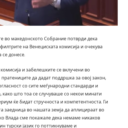
те во македонското Собрание потврди дека
 филтрите на Венециската комисија и очекува
 се донесе.
 комисија и забелешките се вклучени во
 пратениците да дадат поддршка за овој закон,
согласност со сите меѓународни стандарди и
, како што тоа се случуваше со некои минати
териум ќе бидат стручноста и компетентноста. Ги
та заедница во нашата земја да аплицираат во
ако Влада сме покажале дека немаме никаков
н турски јазик го поттикнуваме и