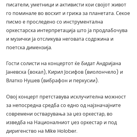
писатели, уметници и активисти кои својот живот
го поминале во восхит и грижа за планетата. Секое
писмо е проследено со инструментална
оркестарска интерпретација што ја продлабочува
и музички ја отсликува неговата содржина и
поетска димензија.
Гости солисти на концертот ќе бидат Андријана
Јаневска (вокал), Кирил Јосифов (виолончело) и
Влатко Нушев (вибрафон и перкусии).
Овој концерт претставува исклучителна можност
за непосредна средба со едно од најзначајните
современи остварувања за џез оркестар, во
изведба на Националниот џез оркестар и под
диригенство на Mike Holober.