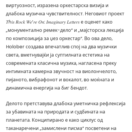
виртуозност, изразена оркестарска визија и
длабока музичка чувствителност. Неговиот проект
𝑇ℎ𝑖𝑠 𝑅𝑜𝑐𝑘 𝑊𝑒’𝑟𝑒 𝑂𝑛: 𝐼𝑚𝑎𝑔𝑖𝑛𝑎𝑟𝑦 𝐿𝑒𝑡𝑡𝑒𝑟𝑠 е оценет како
„монументално ремек-дело“ и „мајсторска лекција
по композиција за џез оркестар“. Во ова дело,
Holober создава впечатлив спој на два музички
света, вметнувајќи ја суптилната естетика на
современата класична музика, нагласена преку
интимната камерна звучност на виолончелото,
пијаното, вибрафонот и вокалот, во моќната и
динамична енергија на биг бендот.
Делото претставува длабока уметничка рефлексија
за убавината на природата и судбината на
планетата. Конципирано е како циклус од
таканаречени „замислени писма“ посветени на