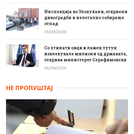
Инспекција во Злокуќани, откриени
дивоградби и нелегално собирање
отпад
05/08/2026
Со угинати овци и лажен тутун
извлекувале милиони од државата,
открива министерот Серафимовски
05/08/2026
НЕ ПРОПУШТАЈ