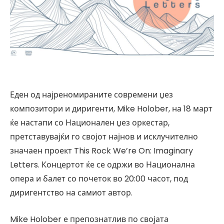
Еден од најреномираните современи џез
композитори и диригенти, Mike Holober, на 18 март
ќе настапи со Национален џез оркестар,
претставувајќи го својот најнов и исклучително
значаен проект This Rock We’re On: Imaginary
Letters. Концертот ќе се одржи во Национална
опера и балет со почеток во 20:00 часот, под
диригентство на самиот автор.
Mike Holober е препознатлив по својата