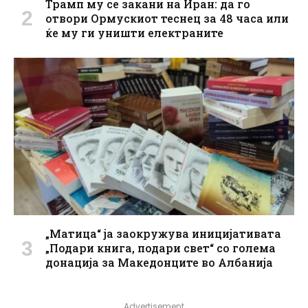
Трамп му се закани на Иран: да го
отвори Ормускиот теснец за 48 часа или
ќе му ги уништи електраните
„Матица“ ја заокружува иницијативата
„Подари книга, подари свет“ со голема
донација за Македонците во Албанија
Advertisement