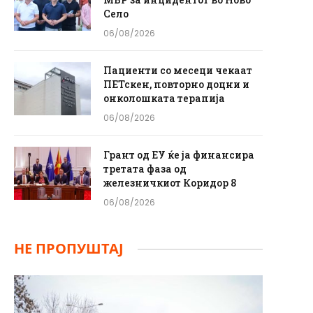
Село
06/08/2026
Пациенти со месеци чекаат
ПЕТскен, повторно доцни и
онколошката терапија
06/08/2026
Грант од ЕУ ќе ја финансира
третата фаза од
железничкиот Коридор 8
06/08/2026
НЕ ПРОПУШТАЈ