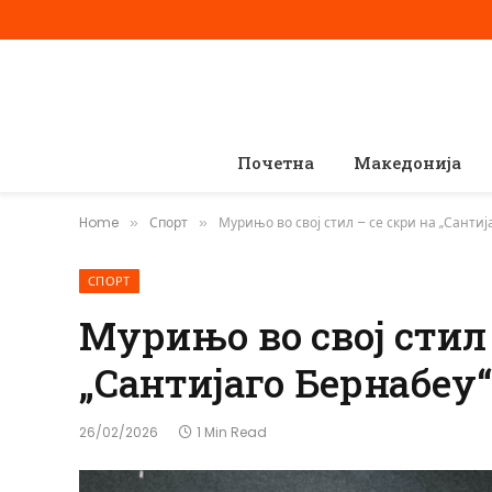
Почетна
Македонија
Home
Спорт
Мурињо во свој стил – се скри на „Сантиј
»
»
СПОРТ
Мурињо во свој стил 
„Сантијаго Бернабеу“
26/02/2026
1 Min Read