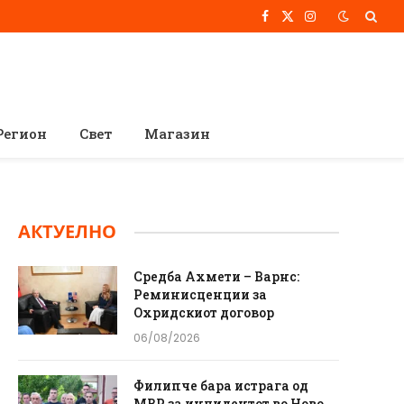
Facebook
X
Instagram
(Twitter)
Регион
Свет
Магазин
АКТУЕЛНО
Средба Ахмети – Варнс:
Реминисценции за
Охридскиот договор
06/08/2026
Филипче бара истрага од
МВР за инцидентот во Ново