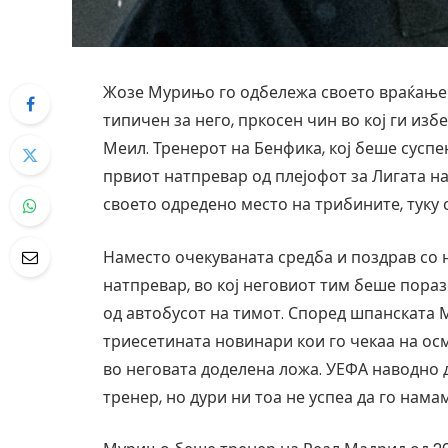
Жозе Мурињо го одбележа своето враќање в
типичен за него, пркосен чин во кој ги из
Меил. Тренерот на Бенфика, кој беше сусп
првиот натпревар од плејофот за Лигата н
своето одредено место на трибините, туку 
Наместо очекуваната средба и поздрав со
натпревар, во кој неговиот тим беше поразе
од автобусот на тимот. Според шпанската 
триесетината новинари кои го чекаа на осми
во неговата доделена ложа. УЕФА наводно
тренер, но дури ни тоа не успеа да го нама