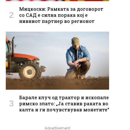
Мицкоски: Рамката за договорот
со САД е силна порака кој е
нивниот партнер во регионот
Барале клуч од трактор и ископале
римско злато: „Ја ставив раката во
калта и ги почувствував монетите“
Advertisement