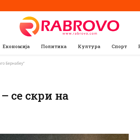
Економија
Политика
Култура
Спорт
аго Бернабеу“
– се скри на