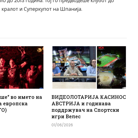
 до 2013 година. Тој го предводеше клубот до
 кралот и Суперкупот на Шпанија.
ше“ во името на
ВИДЕОЛОТАРИЈА КАСИНОС
а европска
АВСТРИЈА и годинава
ТО)
поддржувач на Спортски
игри Велес
01/06/2026