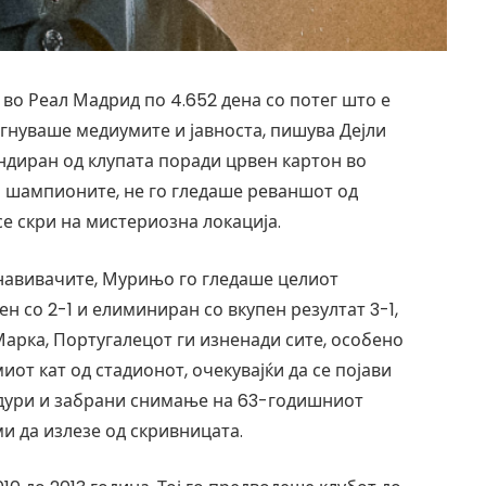
о Реал Мадрид по 4.652 дена со потег што е
бегнуваше медиумите и јавноста, пишува Дејли
ендиран од клупата поради црвен картон во
а шампионите, не го гледаше реваншот од
се скри на мистериозна локација.
 навивачите, Мурињо го гледаше целиот
н со 2-1 и елиминиран со вкупен резултат 3-1,
Марка, Португалецот ги изненади сите, особено
от кат од стадионот, очекувајќи да се појави
 дури и забрани снимање на 63-годишниот
ми да излезе од скривницата.