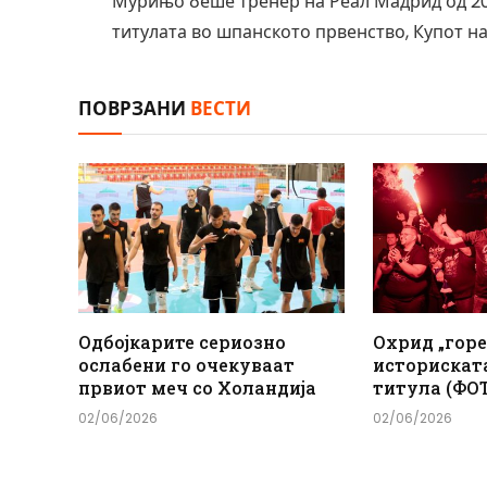
Мурињо беше тренер на Реал Мадрид од 2010
титулата во шпанското првенство, Купот на
ПОВРЗАНИ
ВЕСТИ
Одбојкарите сериозно
Охрид „горе
ослабени го очекуваат
историскат
првиот меч со Холандија
титула (ФО
02/06/2026
02/06/2026