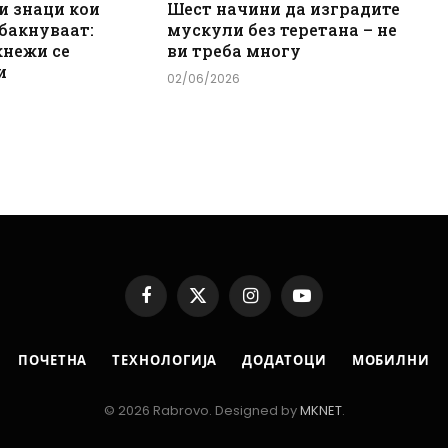
и знаци кои
Шест начини да изградите
 бакнуваат:
мускули без теретана – не
кнежи се
ви треба многу
и
02/06/2026
Facebook
X
Instagram
YouTube
(Twitter)
ПОЧЕТНА
ТЕХНОЛОГИЈА
ДОДАТОЦИ
МОБИЛНИ
© 2026 Rabrovo. Designed by
MKNET
.