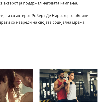
 актерот ја поддржал неговата кампања.
ија и со актерот Роберт Де Ниро, кој го обвини
врати со навреди на својата социјална мрежа.