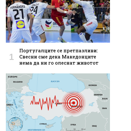
Португалците се претпазливи:
Свесни сме дека Македонците
нема да ни го олеснат животот