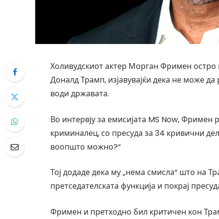
Холивудскиот актер Морган Фримен остро 
Доналд Трамп, изјавувајќи дека не може да
води државата.
Во интервју за емисијата MS Now, Фримен 
криминалец, со пресуда за 34 кривични дела
воопшто можно?“
Тој додаде дека му „нема смисла“ што на Т
претседателската функција и покрај пресуд
Фримен и претходно бил критичен кон Трам