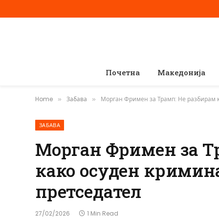
Почетна
Македонија
Home
Забава
Морган Фримен за Трамп: Не разбирам 
»
»
ЗАБАВА
Морган Фримен за Т
како осуден кримин
претседател
27/02/2026
1 Min Read