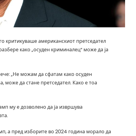
го критикуваше американскиот претседател
 разбере како „осуден криминалец“ може да ја
рече: „Не можам да сфатам како осуден
, може да стане претседател. Како е тоа
рамп му е дозволено да ја извршува
ата.
п, а пред изборите во 2024 година морало да