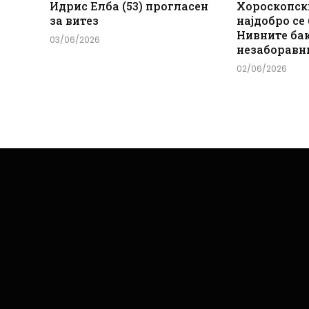
Идрис Елба (53) прогласен
Хороскопск
за витез
најдобро се
Нивните ба
03/06/2026
незаборавн
02/06/2026