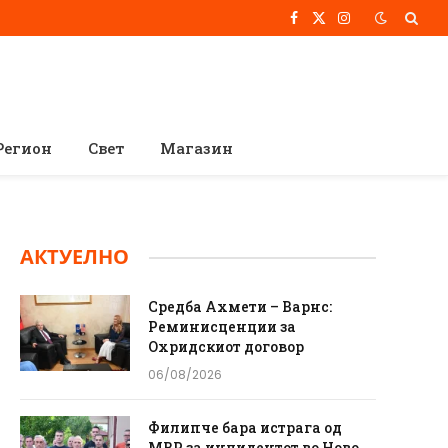
Facebook
X
Instagram
(Twitter)
Регион
Свет
Магазин
АКТУЕЛНО
Средба Ахмети – Варнс:
Реминисценции за
Охридскиот договор
06/08/2026
Филипче бара истрага од
МВР за инцидентот во Ново