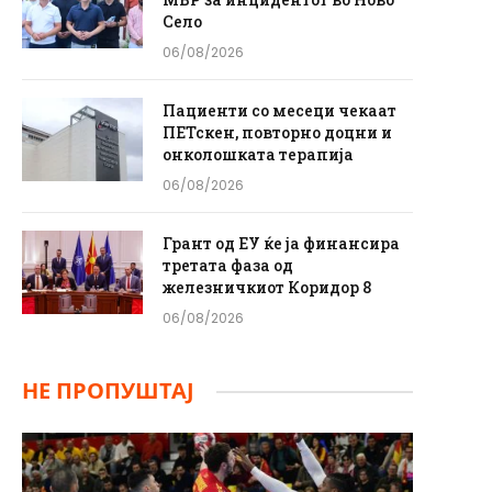
Село
06/08/2026
Пациенти со месеци чекаат
ПЕТскен, повторно доцни и
онколошката терапија
06/08/2026
Грант од ЕУ ќе ја финансира
третата фаза од
железничкиот Коридор 8
06/08/2026
НЕ ПРОПУШТАЈ