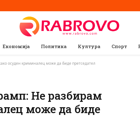
Економија
Политика
Култура
Спорт
како осуден криминалец може да биде претседател
рамп: Не разбирам
алец може да биде