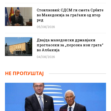
Стоилковиќ: СДСМ ги смета Србите
во Македонија за граѓани од втор
ред
05/08/2026
Двајца македонски државјани
прогласени за „персона нон грата“
во Албанија
04/08/2026
НЕ ПРОПУШТАЈ