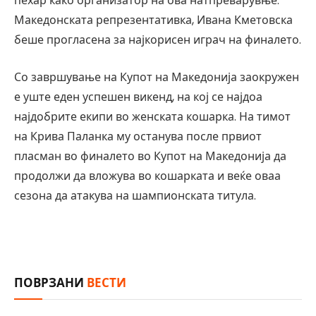
пехар како организатор на ова натпреварувње.
Македонската репрезентативка, Ивана Кметовска
беше прогласена за најкорисен играч на финалето.
Со завршување на Купот на Македонија заокружен
е уште еден успешен викенд, на кој се најдоа
најдобрите екипи во женската кошарка. На тимот
на Крива Паланка му останува после првиот
пласман во финалето во Купот на Македонија да
продолжи да вложува во кошарката и веќе оваа
сезона да атакува на шампионската титула.
ПОВРЗАНИ
ВЕСТИ