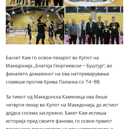
Баскет Кам го освои пехарот во Купот на
Македонија „Благоја Георгиевски – Буштур“, во
финалето домаќинот на ова натпреварување
славеше против Крива Паланка со 74-68.
За тимот од Македонска Каменица ова беше
четврти пехар во Купот на Македонија, до истиот
дојдоа сосема заслужено. Бакет Кам испиша
историја пред своите фанови, го освои првиот