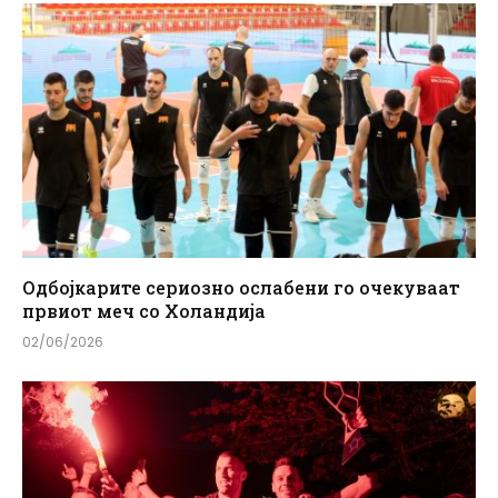
Одбојкарите сериозно ослабени го очекуваат
првиот меч со Холандија
02/06/2026