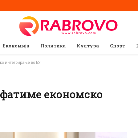
Економија
Политика
Култура
Спорт
ко интегрирање во ЕУ
ифатиме економско