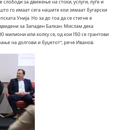
е слободи за движење на стоки, услуги, луѓе и
што го имаат сега нашите кои земаат бугарски
ската Унија. Но за до тоа да се стигне е
едвидени за Западен Балкан. Мислам дека
00 милиони или колку се, од кои 150 се грантови
рање на долгови и буџетот“, рече Иванов.