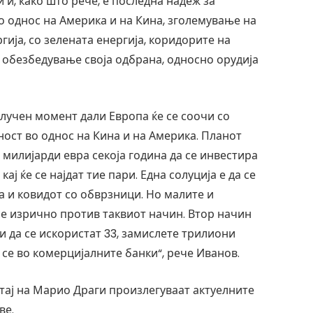
 и, како што рече, е последна надеж за
о однос на Америка и на Кина, зголемување на
гија, со зелената енергија, коридорите на
 обезбедување своја одбрана, односно орудија
 клучен момент дали Европа ќе се соочи со
јност во однос на Кина и на Америка. Планот
 милијарди евра секоја година да се инвестира
ј ќе се најдат тие пари. Една солуција е да се
 и ковидот со обврзници. Но малите и
е изрично против таквиот начин. Втор начин
ви да се искористат 33, замислете трилиони
се во комерцијалните банки“, рече Иванов.
штај на Марио Драги произлегуваат актуелните
ве.