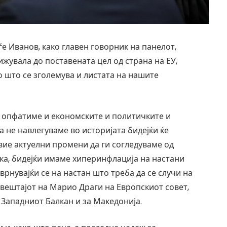
 Иванов, како главен говорник на панелот,
ижувала до поставената цел од страна на ЕУ,
со што се зголемува и листата на нашите
и опфатиме и економските и политичките и
 не навлегуваме во историјата бидејќи ќе
овие актуелни промени да ги согледуваме од
ка, бидејќи имаме хиперинфлација на настани
сврнувајќи се на настан што треба да се случи на
звештајот на Марио Драги на Европскиот совет,
а Западниот Балкан и за Македонија.