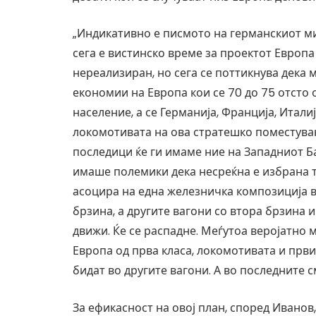
„Индикативно е писмото на германскиот ми
сега е вистинско време за проектот Европа 
нереализиран, но сега се поттикнува дека 
економии на Европа кои се 70 до 75 отсто 
население, а се Германија, Франција, Итали
локомотивата на ова стратешко поместувањ
последици ќе ги имаме ние на Западниот Ба
имаше полемики дека несреќна е избрана т
асоцира на една железничка композиција в
брзина, а другите вагони со втора брзина 
движи. Ќе се распадне. Меѓутоа веројатно 
Европа од прва класа, локомотивата и првит
бидат во другите вагони. А во последните 
За ефикасност на овој план, според Иванов