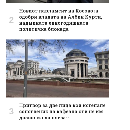
Новиот парламент на Косово ја
одобри владата на Албин Курти,
надмината едногодишната
политичка блокада
Притвор за две лица кои истепале
сопственик на кафеана оти не им
дозволил да влезат