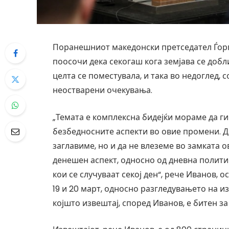
Поранешниот македонски претседател Ѓорѓе
поосочи дека секогаш кога земјава се добл
целта се поместувала, и така во недоглед, 
неостварени очекувања.
„Темата е комплексна бидејќи мораме да г
безбедносните аспекти во овие промени. Да
заглавиме, но и да не влеземе во замката 
денешен аспект, односно од дневна полити
кои се случуваат секој ден“, рече Иванов, о
19 и 20 март, односно разгледувањето на и
којшто извештај, според Иванов, е битен з