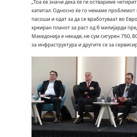
„Тоа ќе значи дека ќе ги оствариме четирит
капитал. Односно ќе го немаме проблемот 
пасоши и одат за да се вработуваат во Европ
креиран планот за раст од 6 милијарди пр
Македонија е некаде, не сум сигурен 750, 8
за инфраструктура и другите се за сервиси