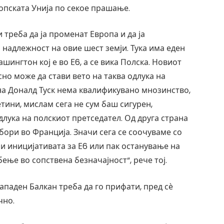
ропската Унија по секое прашање.
 треба да ја променат Европа и да ја
о надлежност на овие шест земји. Тука има еден
шингтон кој е во Е6, а се вика Полска. Новиот
сно може да стави вето на таква одлука на
на Доналд Туск нема квалификувано мнозинство,
петини, мислам сега не сум баш сигурен,
длука на полскиот претседател. Од друга страна
збори во Франција. Значи сега се соочуваме со
ли иницијативата за Е6 или пак останување на
бење во сопствена безначајност“, рече тој.
Западен Балкан треба да го прифати, пред сѐ
чно.