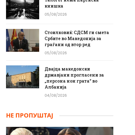
книшка
05/08/2026
Стоилковиќ: СДСМ ги смета
Србите во Македонија за
граѓани од втор ред
05/08/2026
Двајца македонски
државјани прогласени за
„персона нон грата“ во
Албанија
04/08/2026
НЕ ПРОПУШТАЈ