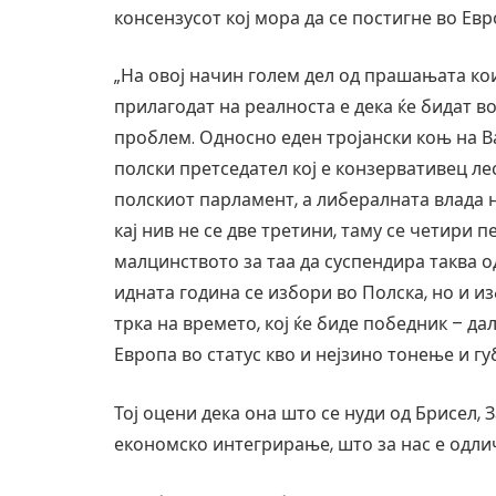
консензусот кој мора да се постигне во Ев
„На овој начин голем дел од прашањата кои
прилагодат на реалноста е дека ќе бидат в
проблем. Односно еден тројански коњ на Ва
полски претседател кој е конзервативец ле
полскиот парламент, а либералната влада 
кај нив не се две третини, таму се четири 
малцинството за таа да суспендира таква о
идната година се избори во Полска, но и и
трка на времето, кој ќе биде победник – да
Европа во статус кво и нејзино тонење и гу
Тој оцени дека она што се нуди од Брисел, 
економско интегрирање, што за нас е одли