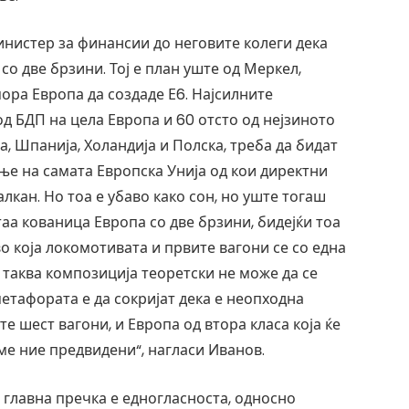
нистер за финансии до неговите колеги дека
со две брзини. Тој е план уште од Меркел,
мора Европа да создаде Е6. Најсилните
од БДП на цела Европа и 60 отсто од нејзиното
ја, Шпанија, Холандија и Полска, треба да бидат
е на самата Европска Унија од кои директни
лкан. Но тоа е убаво како сон, но уште тогаш
аа кованица Европа со две брзини, бидејќи тоа
о која локомотивата и првите вагони се со една
и таква композиција теоретски не може да се
метафората е да сокријат дека е неопходна
е шест вагони, и Европа од втора класа која ќе
сме ние предвидени“, нагласи Иванов.
, главна пречка е едногласноста, односно