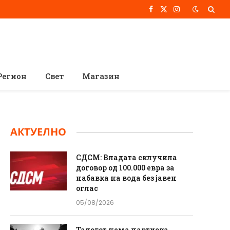
Facebook
X
Instagram
(Twitter)
Регион
Свет
Магазин
АКТУЕЛНО
СДСМ: Владата склучила
договор од 100.000 евра за
набавка на вода без јавен
оглас
05/08/2026
Талогот нема партиска