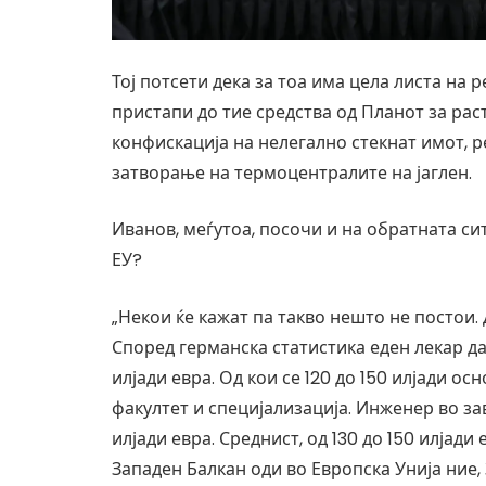
Тој потсети дека за тоа има цела листа на 
пристапи до тие средства од Планот за рас
конфискација на нелегално стекнат имот, р
затворање на термоцентралите на јаглен.
Иванов, меѓутоа, посочи и на обратната си
ЕУ?
„Некои ќе кажат па такво нешто не постои. 
Според германска статистика еден лекар да
илјади евра. Од кои се 120 до 150 илјади о
факултет и специјализација. Инженер во зав
илјади евра. Среднист, од 130 до 150 илјади
Западен Балкан оди во Европска Унија ние, 