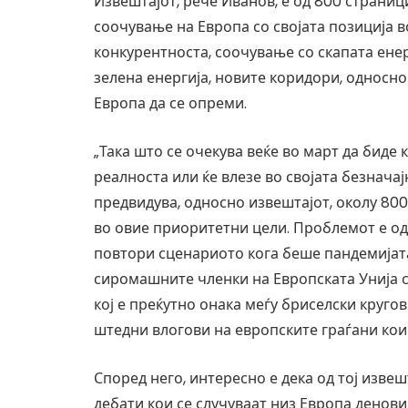
Извештајот, рече Иванов, е од 800 страници
соочување на Европа со својата позиција в
конкурентноста, соочување со скапата енер
зелена енергија, новите коридори, односно
Европа да се опреми.
„Така што се очекува веќе во март да биде
реалноста или ќе влезе во својата безнача
предвидува, односно извештајот, околу 800
во овие приоритетни цели. Проблемот е од ка
повтори сценариото кога беше пандемијата
сиромашните членки на Европската Унија с
кој е преќутно онака меѓу бриселски круго
штедни влогови на европските граѓани кои 
Според него, интересно е дека од тој изве
дебати кои се случуваат низ Европа денови