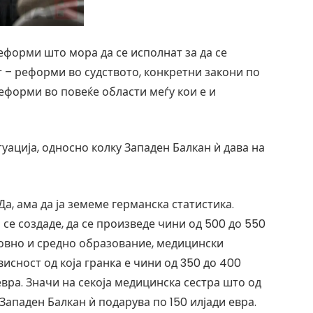
реформи што мора да се исполнат за да се
т – реформи во судството, конкретни закони по
еформи во повеќе области меѓу кои е и
туација, односно колку Западен Балкан ѝ дава на
Да, ама да ја земеме германска статистика.
 се создаде, да се произведе чини од 500 до 550
сновно и средно образование, медицински
исност од која гранка е чини од 350 до 400
 евра. Значи на секоја медицинска сестра што од
Западен Балкан ѝ подарува по 150 илјади евра.