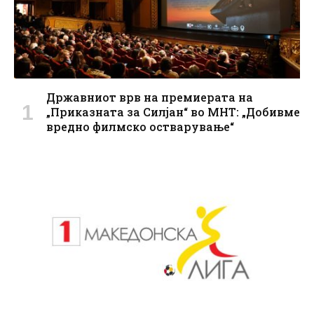
Државниот врв на премиерата на
„Приказната за Силјан“ во МНТ: „Добивме
вредно филмско остварување“