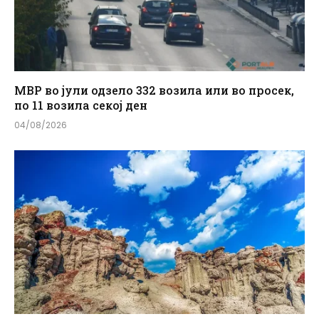
МВР во јули одзело 332 возила или во просек,
по 11 возила секој ден
04/08/2026