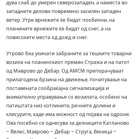
дува слаб до умерен северозападен, а наместа во
западните делови повремено засилен западен
ветер. Утре врнежите ќе бидат пообилни, на
планините врнежите ќе бидат од снег, а на
повисоките места од дожд и снег.
Утрово беа укинати забраните за тешките товарни
возила на планинскиот премин Стража и на патот
од Маврово до Дебар. Од АМСМ препорачуваат
прилагодена брзина на движење, почитување на
поставената сообраќајна сигнализација и
внимателно управување со возилата, особено на
патиштата низ котлините, речните долини и
клисурите, каде има можност од појава на одрони.
Ова посебно се однесува за делниците Катланово
– Велес, Маврово – Дебар – Струга, Виница –