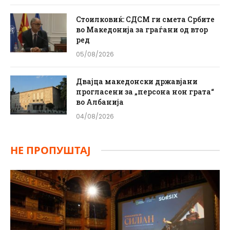
Стоилковиќ: СДСМ ги смета Србите
во Македонија за граѓани од втор
ред
05/08/2026
Двајца македонски државјани
прогласени за „персона нон грата“
во Албанија
04/08/2026
НЕ ПРОПУШТАЈ