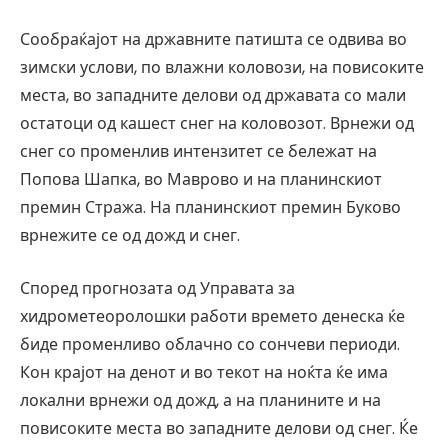
Сообраќајот на државните патишта се одвива во
зимски услови, по влажни коловози, на повисоките
места, во западните делови од државата со мали
остатоци од кашест снег на коловозот. Врнежи од
снег со променлив интензитет се бележат на
Попова Шапка, во Маврово и на планинскиот
премин Стража. На планинскиот премин Буково
врнежите се од дожд и снег.
Според прогнозата од Управата за
хидрометеоролошки работи времето денеска ќе
биде променливо облачно со сончеви периоди.
Кон крајот на денот и во текот на ноќта ќе има
локални врнежи од дожд, а на планините и на
повисоките места во западните делови од снег. Ќе