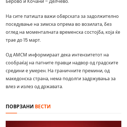
Берово и Кочани – Делчево.
На сите патишта важи обврската за задолжително
поседување на зимска опрема во возилата, без
оглед на моменталната временска состојба, која ќе
трае до 15 март.
Од АМСМ информираат дека интензитетот на
сообраќај на патните правци надвор од градските
средини е умерен. На граничните премини, од
македонска страна, нема подолги задржувања за
влез и излез од државата.
ПОВРЗАНИ
ВЕСТИ