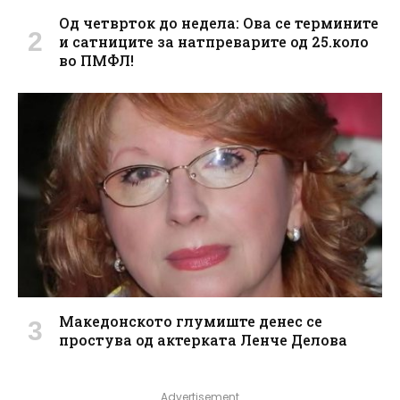
Од четврток до недела: Ова се термините
и сатниците за натпреварите од 25.коло
во ПМФЛ!
Македонското глумиште денес се
простува од актерката Ленче Делова
Advertisement