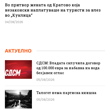
Во притвор жената од Кратово која
незаконски наплатуваше на туристи за влез
во „Куклица“
04/08/2026
АКТУЕЛНО
СДСМ: Владата склучила договор
од 100.000 евра за набавка на вода
без јавен оглас
05/08/2026
Талогот нема партиска книшка
05/08/2026