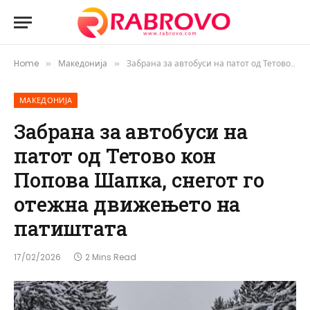
Home
Македонија
Забрана за автобуси на патот од Тетово кон Попова Шапка, снегот го отeжна движењето на патиштата
»
»
МАКЕДОНИЈА
Забрана за автобуси на
патот од Тетово кон
Попова Шапка, снегот го
отeжна движењето на
патиштата
17/02/2026
2 Mins Read