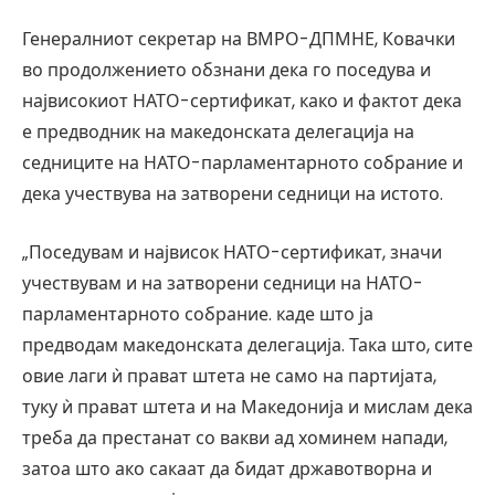
Генералниот секретар на ВМРО-ДПМНЕ, Ковачки
во продолжението обзнани дека го поседува и
највисокиот НАТО-сертификат, како и фактот дека
е предводник на македонската делегација на
седниците на НАТО-парламентарното собрание и
дека учествува на затворени седници на истото.
„Поседувам и највисок НАТО-сертификат, значи
учествувам и на затворени седници на НАТО-
парламентарното собрание. каде што ја
предводам македонската делегација. Така што, сите
овие лаги ѝ прават штета не само на партијата,
туку ѝ прават штета и на Македонија и мислам дека
треба да престанат со вакви ад хоминем напади,
затоа што ако сакаат да бидат државотворна и