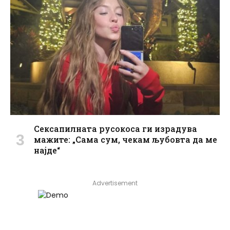
Сексапилната русокоса ги израдува
мажите: „Сама сум, чекам љубовта да ме
најде“
Advertisement