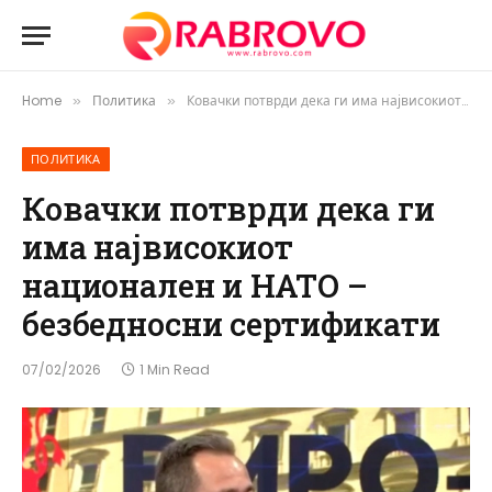
Home
Политика
Ковачки потврди дека ги има највисокиот национален и НАТО – безбедносни сертификати
»
»
ПОЛИТИКА
Ковачки потврди дека ги
има највисокиот
национален и НАТО –
безбедносни сертификати
07/02/2026
1 Min Read