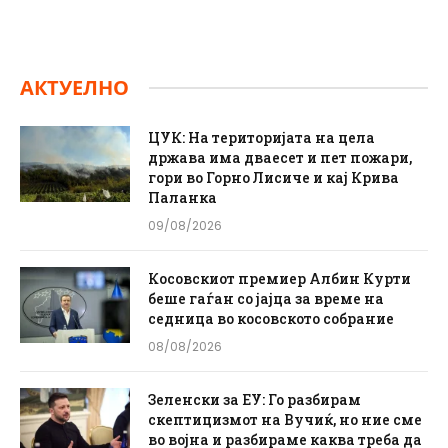
АКТУЕЛНО
ЦУК: На територијата на цела
држава има дваесет и пет пожари,
гори во Горно Лисиче и кај Крива
Паланка
09/08/2026
Косовскиот премиер Албин Курти
беше гаѓан со јајца за време на
седница во косовското собрание
08/08/2026
Зеленски за ЕУ: Го разбирам
скептицизмот на Вучиќ, но ние сме
во војна и разбираме каква треба да