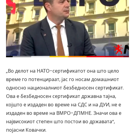
„Во делот на НАТО-сертификатот она што цело
време го потенцираат, јас го носам домашниот
односно националниот безбедносен сертификат.
Ова е безбедносен сертификат државна тајна,
којшто е издаден во време на СДС и на ДУИ, не е
издаден во време на ВМРО-ДПМНЕ. Значи ова е
највисокиот степен што постои во државата“,
појасни Ковачки.