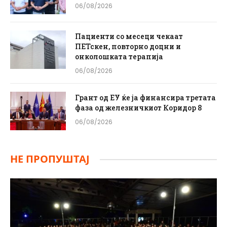
06/08/2026
Пациенти со месеци чекаат
ПЕТскен, повторно доцни и
онколошката терапија
06/08/2026
Грант од ЕУ ќе ја финансира третата
фаза од железничкиот Коридор 8
06/08/2026
НЕ ПРОПУШТАЈ