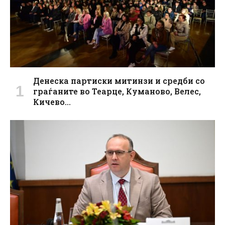
Денеска партиски митинзи и средби со
граѓаните во Теарце, Куманово, Велес,
Кичево…