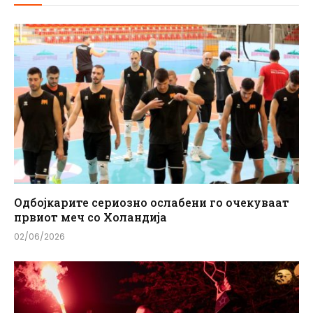
Одбојкарите сериозно ослабени го очекуваат
првиот меч со Холандија
02/06/2026