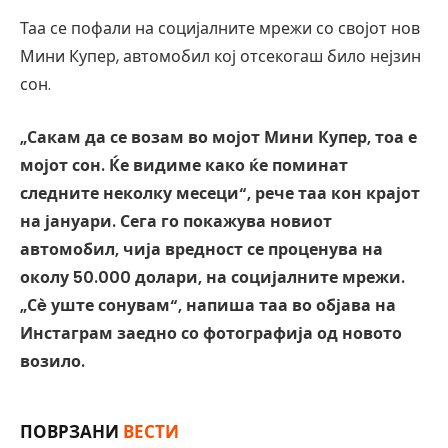
Таа се пофали на социјалните мрежи со својот нов
Мини Купер, автомобил кој отсекогаш било нејзин
сон.
„Сакам да се возам во мојот Мини Купер, тоа е
мојот сон. Ќе видиме како ќе поминат
следните неколку месеци“, рече таа кон крајот
на јануари. Сега го покажува новиот
автомобил, чија вредност се проценува на
околу 50.000 долари, на социјалните мрежи.
„Сè уште сонувам“, напиша таа во објава на
Инстаграм заедно со фотографија од новото
возило.
ПОВРЗАНИ
ВЕСТИ