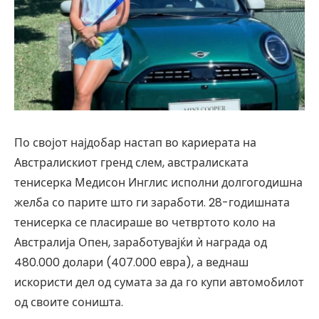
По својот најдобар настап во кариерата на
Австралискиот гренд слем, австралиската
тенисерка Медисон Инглис исполни долгогодишна
желба со парите што ги заработи. 28-годишната
тенисерка се пласираше во четвртото коло на
Австралија Опен, заработувајќи ѝ награда од
480.000 долари (407.000 евра), а веднаш
искористи дел од сумата за да го купи автомобилот
од своите соништа.