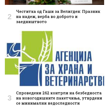
Честитка од Гаши за Велигден: Празник
на надеж, верба во доброто и
заедништвото
Спроведени 262 контрли на безбедноста
на новогодишните пакетчиња, утврдени
се минимални недоследности