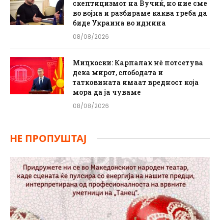
скептицизмот на Вучиќ, но ние сме
во војна и разбираме каква треба да
биде Украина во иднина
08/08/2026
Мицкоски: Карпалак нè потсетува
дека мирот, слободата и
татковината имаат вредност која
мора да ја чуваме
08/08/2026
НЕ ПРОПУШТАЈ