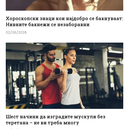
Хороскопски знаци кои најдобро се бакнуваат:
Нивните бакнежи се незаборавни
02/06/2026
Шест начини да изградите мускули без
теретана – не ви треба многу