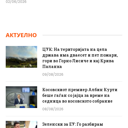
02/06/2026
АКТУЕЛНО
ЦУК: На територијата на цела
држава има дваесет и пет пожари,
гори во Горно Лисиче и кај Крива
Паланка
09/08/2026
Косовскиот премиер Албин Курти
беше гаѓан со јајца за време на
седница во косовското собрание
08/08/2026
Зеленски за ЕУ: Го разбирам