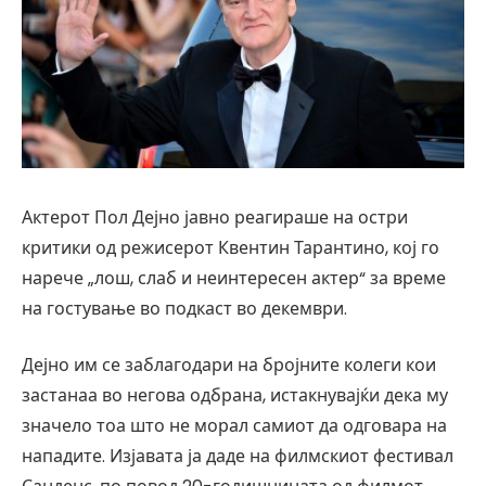
Актерот Пол Дејно јавно реагираше на остри
критики од режисерот Квентин Тарантино, кој го
нарече „лош, слаб и неинтересен актер“ за време
на гостување во подкаст во декември.
Дејно им се заблагодари на бројните колеги кои
застанаа во негова одбрана, истакнувајќи дека му
значело тоа што не морал самиот да одговара на
нападите. Изјавата ја даде на филмскиот фестивал