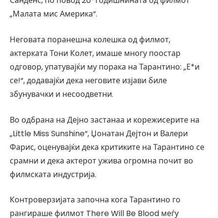
Санденс, по повод 20-годишнината од филмот
„Малата мис Америка“.
Неговата поранешна колешка од филмот,
актерката Тони Колет, имаше многу поостар
одговор, упатувајќи му порака на Тарантино: „Е*и
се!“, додавајќи дека неговите изјави биле
збунувачки и несоодветни.
Во одбрана на Дејно застанаа и корежисерите на
„Little Miss Sunshine“, Џонатан Дејтон и Валери
Фарис, оценувајќи дека критиките на Тарантино се
срамни и дека актерот ужива огромна почит во
филмската индустрија.
Контроверзијата започна кога Тарантино го
рангираше филмот There Will Be Blood меѓу