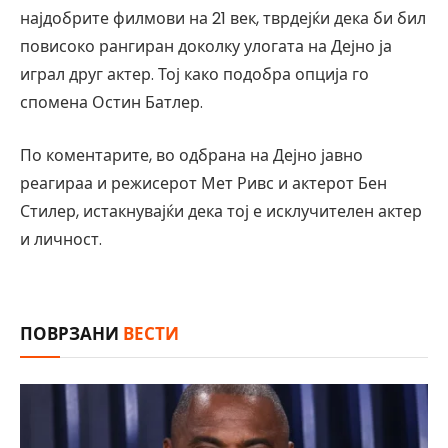
најдобрите филмови на 21 век, тврдејќи дека би бил
повисоко рангиран доколку улогата на Дејно ја
играл друг актер. Тој како подобра опција го
спомена Остин Батлер.
По коментарите, во одбрана на Дејно јавно
реагираа и режисерот Мет Ривс и актерот Бен
Стилер, истакнувајќи дека тој е исклучителен актер
и личност.
ПОВРЗАНИ
ВЕСТИ