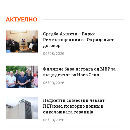
АКТУЕЛНО
Средба Ахмети – Варнс:
Реминисценции за Охридскиот
договор
06/08/2026
Филипче бара истрага од МВР за
инцидентот во Ново Село
06/08/2026
Пациенти со месеци чекаат
ПЕТскен, повторно доцни и
онколошката терапија
06/08/2026