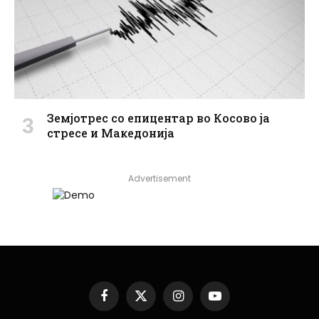
Земјотрес со епицентар во Косово ја
стресе и Македонија
Advertisement
Facebook
X
Instagram
YouTube
(Twitter)