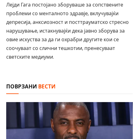
Лејди Гага постојано зборуваше за сопствените
проблеми со менталното здравје, вклучувајќи
депресија, анксиозност и посттрауматско стресно
нарушување, истакнувајќи дека јавно зборува за
овие искуства за да ги охрабри другите кои се
соочуваат со слични тешкотии, пренесуваат
светските медиуми.
ПОВРЗАНИ
ВЕСТИ