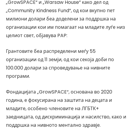
„GrowSPACE“ и „Warsaw House“ како дел од
„Community Kindness Fund“, од кои вкупно пет
милиони долари беа доделени за поддршка на
организации кои им помагаат на младите луѓе низ
целиот свет, објавува PAP:
Грантовите беа распределени меѓу 55
организации од 11 земји, од кои секоја доби по
100.000 долари за спроведување на нивните
програми.
Фондацијата „GrowSPACE“, основана во 2020
година, е фокусирана на заштита на децата и
младите, особено членовите на ЛГБТК+
заедницата, од дискриминација и насилство, како и
поддршка на нивното ментално здравје.