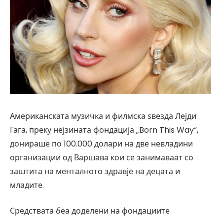
Американската музичка и филмска ѕвезда Лејди
Гага, преку нејзината фондација „Born This Way“,
донираше по 100.000 долари на две невладини
организации од Варшава кои се занимаваат со
заштита на менталното здравје на децата и
младите.
Средствата беа доделени на фондациите