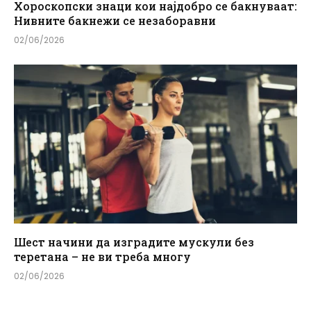
Хороскопски знаци кои најдобро се бакнуваат:
Нивните бакнежи се незаборавни
02/06/2026
Шест начини да изградите мускули без
теретана – не ви треба многу
02/06/2026