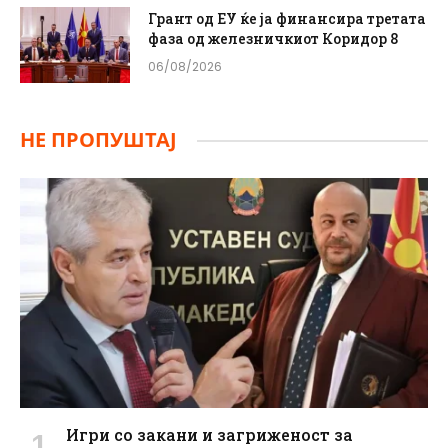
Грант од ЕУ ќе ја финансира третата
фаза од железничкиот Коридор 8
06/08/2026
НЕ ПРОПУШТАЈ
Игри со закани и загриженост за