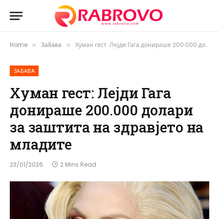
Home
Забава
Хуман гест: Лејди Гага донираше 200.000 долари за заштита на здравјето на младите
»
»
ЗАБАВА
Хуман гест: Лејди Гага
донираше 200.000 долари
за заштита на здравјето на
младите
23/01/2026
2 Mins Read