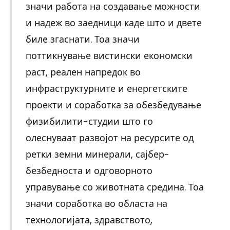
значи работа на создавање можности
и надеж во заедници каде што и двете
биле згаснати. Тоа значи
поттикнување вистински економски
раст, реален напредок во
инфраструктурните и енергетските
проекти и соработка за обезбедување
физибилити-студии што го
олеснуваат развојот на ресурсите од
ретки земни минерали, сајбер-
безбедноста и одговорното
управување со животната средина. Тоа
значи соработка во областа на
технологијата, здравството,