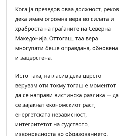
Кога ја презедов оваа должност, реков
дека имам огромна вера во силата и
храброста на граѓаните на Северна
Македонија. Оттогаш, таа вера
многупати беше оправдана, обновена
и зацврстена.
Исто така, нагласив дека цврсто
верувам оти токму тогаш е моментот
да се направи вистинска разлика — да
се зајакнат економскиот раст,
енергетската независност,
интегритетот на судството,
извонредноста во образованието,