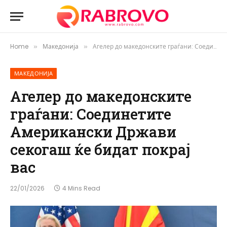
Home
Македонија
Агелер до македонските граѓани: Соединетите Американски Држави секогаш ќе бидат покрај вас
»
»
МАКЕДОНИЈА
Агелер до македонските
граѓани: Соединетите
Американски Држави
секогаш ќе бидат покрај
вас
22/01/2026
4 Mins Read