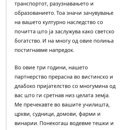
транспортот, разузнавањето и
образованието. Тоа значи зачувување
на вашето културно наследство со
почитта што ја заслужува како светско
богатство. И на многу од овие полиња
постигнавме напредок.
Во овие три години, нашето
партнерство прерасна во вистинско и
длабоко пријателство со многумина од
вас што ги сретнав низ целата земја.
Ме пречекавте во вашите училишта,
цркви, судници, домови, фарми и
винарии. Понекогаш водевме тешки и