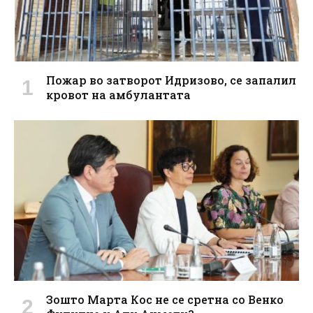
Пожар во затворот Идризово, се запалил
кровот на амбулантата
Зошто Maрта Кос не се сретна со Венко