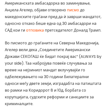
Американската амбасадорка во заминување,
Анџела Агелер, објави отворено
писмо
до
македонските граѓани пред да ѝ заврши мандатот,
односно откако беше една од 30 амбасадори на
САД кои ги
отповика
претседателот Доналд Трамп.
Во писмото до граѓаните на Северна Македонија,
Агелер вели дека „Соединетите Американски
Држави СЕКОГАШ ќе бидат покрај вас“ (ALWAYS by
your side). Таа набројува повеќе случувања за
време на нејзиниот мандат вклучувајќи го
одбележувањето на 30 години билатерални
односи меѓу двете земји, изградабта на патиштата
во рамки на Коридорот 8 и 10д, борбата со
корупцијата, судските реформи и санкциите за
криминалците.