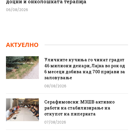
доцни и онколошката терапија
06/08/2026
АКТУЕЛНО
Уличните кучиња го чинат градот
46 милиони денари, Лајка во рок од
6 месеци добива над 700 пријави за
заловување
08/08/2026
Серафимовски: МЗШВ активно
работи на стабилизирање на
откупот на пиперката
07/08/2026