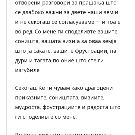
отворени разговори за прашања што
се длабоко важни за двете наши земји
и не секогаш се согласувавме — и тоа е
во ред. Со мене ги споделивте вашите
соништа, вашата визија за оваа земја
што ја сакате, вашите фрустрации, па
дури и тагата по оние што сте ги
изгубиле.
Секогаш ќе ги чувам како драгоцени
приказните, соништата, визиите,
мудроста, фрустрациите и радоста што
ги споделивте со мене.
Во оваа земја има нешто магично —