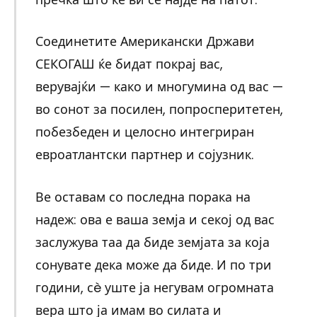
Соединетите Американски Држави
СЕКОГАШ ќе бидат покрај вас,
верувајќи — како и многумина од вас —
во сонот за посилен, попросперитетен,
побезбеден и целосно интегриран
евроатлантски партнер и сојузник.
Ве оставам со последна порака на
надеж: ова е ваша земја и секој од вас
заслужува таа да биде земјата за која
сонувате дека може да биде. И по три
години, сè уште ја негувам огромната
вера што ја имам во силата и