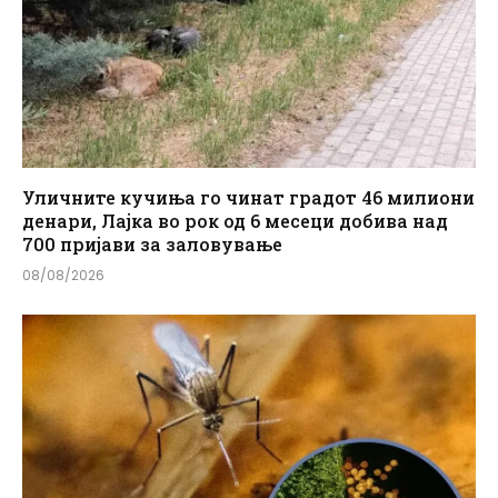
Уличните кучиња го чинат градот 46 милиони
денари, Лајка во рок од 6 месеци добива над
700 пријави за заловување
08/08/2026