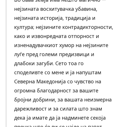
нејзината восхитувачка убавина,
нејзината историја, традиција и
култура; нејзините контрадикторности,
како и извонредната отпорност и
изненадувачкиот хумор на нејзините
луѓе пред големи предизвици и
длабоки загуби. Сето тоа го
споделивте со мене и ја напуштам
Северна Македонија со чувство на
огромна благодарност за вашите
бројни добрини, за вашата неизмерна
дарежливост и за силата што знам
дека ја имате да ја надминете секоја
пречка што ќе ви се најде на патот.