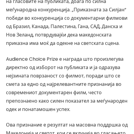
на гласовите на публиката, доаѓа по силна
меѓународна конкуренција. „Приказната за Силјан“
победи во конкуренција со документарни филмови
од Бразил, Канада, Палестина, Гана, САД, Данска и
Нов Зеланд, потврдувајќи дека македонската
приказна има моќ да одекне на светската сцена.
Audience Choice Prize е награда што произлегува
директно од изборот на публиката и ја одразува
нејзината поврзаност со филмот, поради што се
смета за едно од најрелевантните признанија во
современиот документарен филм, често
препознаено како силен показател за меѓународен
одек и понатамошен успех.
Ова признание е резултат на масовна поддршка од
Македонија и светот, кои се вклучија во гласањето