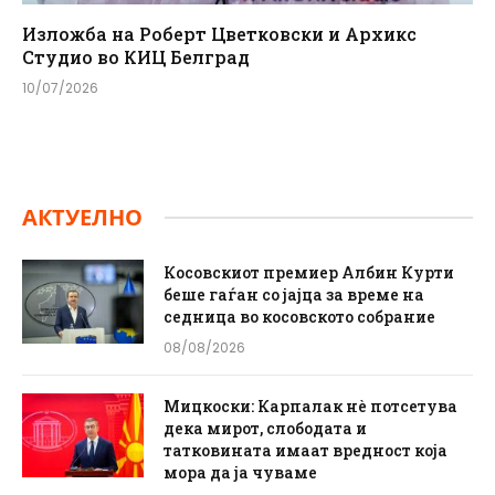
Изложба на Роберт Цветковски и Архикс
Студио во КИЦ Белград
10/07/2026
АКТУЕЛНО
Косовскиот премиер Албин Курти
беше гаѓан со јајца за време на
седница во косовското собрание
08/08/2026
Мицкоски: Карпалак нè потсетува
дека мирот, слободата и
татковината имаат вредност која
мора да ја чуваме