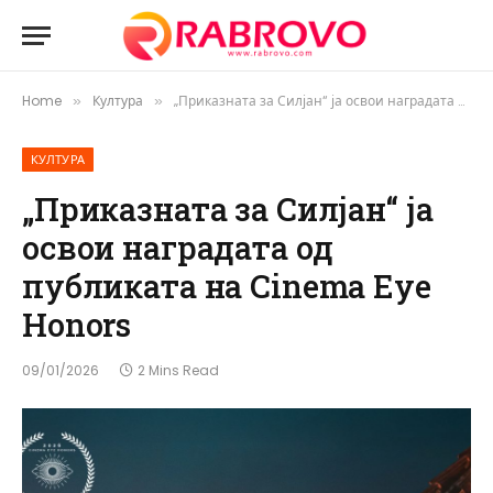
Home
Култура
„Приказната за Силјан“ ја освои наградата од публиката на Cinema Eye Honors
»
»
КУЛТУРА
„Приказната за Силјан“ ја
освои наградата од
публиката на Cinema Eye
Honors
09/01/2026
2 Mins Read