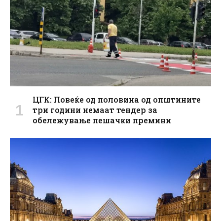
ЦГК: Повеќе од половина од општините
три години немаат тендер за
обележување пешачки премини