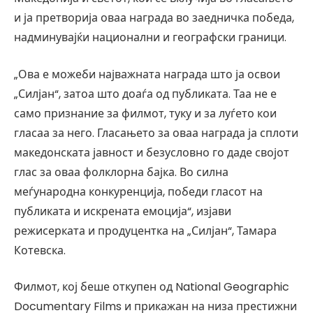
и ја претворија оваа награда во заедничка победа,
надминувајќи национални и географски граници.
„Ова е можеби најважната награда што ја освои
„Силјан“, затоа што доаѓа од публиката. Таа не е
само признание за филмот, туку и за луѓето кои
гласаа за него. Гласањето за оваа награда ја сплоти
македонската јавност и безусловно го даде својот
глас за оваа фолклорна бајка. Во силна
меѓународна конкуренција, победи гласот на
публиката и искрената емоција“, изјави
режисерката и продуцентка на „Силјан“, Тамара
Котевска.
Филмот, кој беше откупен од National Geographic
Documentary Films и прикажан на низа престижни