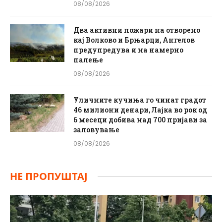
08/08/2026
Два активни пожари на отворено
кај Волково и Брњарци, Ангелов
предупредува и на намерно
палење
08/08/2026
Уличните кучиња го чинат градот
46 милиони денари, Лајка во рок од
6 месеци добива над 700 пријави за
заловување
08/08/2026
НЕ ПРОПУШТАЈ