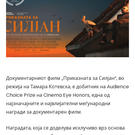
Документарниот филм „Приказната за Силјан“, во
режија на Тамара Котевска, е добитник на Audience
Choice Prize на Cinema Eye Honors, една од
најзначајните и највлијателни меѓународни
награди за документарен филм.
Наградата, која се доделува исклучиво врз основа