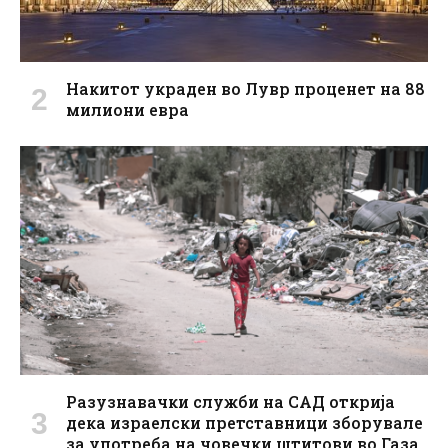
Накитот украден во Лувр проценет на 88
милиони евра
Разузнавачки служби на САД открија
дека израелски претставници зборувале
за употреба на човечки штитови во Газа