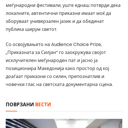
меѓународни фестивали, уште еднаш потврди дека
локалните, автентични приказни имаат моќ да
зборуваат универзален јазик и да обединат
публика ширум светот.
Со освојувањето на Audience Choice Prize,
„Приказната за Силјан“ го заокружува својот
исклучителен меѓународен пат и јасно ја
позиционира Македонија како простор од кој
доаѓаат приказни со силен, препознатлив и
човечки глас на светската документарна сцена.
ПОВРЗАНИ
ВЕСТИ