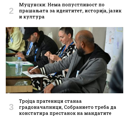
Муцунски: Нема попустливост по
прашањата за идентитет, историја, јазик
и култура
Тројца пратеници станаа
градоначалници, Собранието треба да
констатира престанок на мандатите