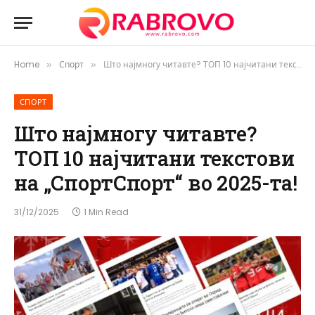
Home
Спорт
Што најмногу читавте? ТОП 10 најчитани текстови на „СпортСпорт“ во 2025-та!
»
»
СПОРТ
Што најмногу читавте?
ТОП 10 најчитани текстови
на „СпортСпорт“ во 2025-та!
31/12/2025
1 Min Read