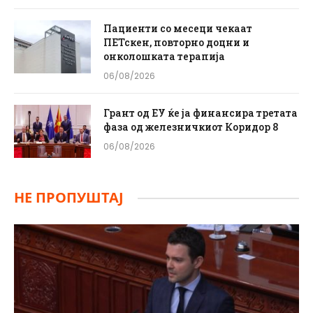
Пациенти со месеци чекаат
ПЕТскен, повторно доцни и
онколошката терапија
06/08/2026
Грант од ЕУ ќе ја финансира третата
фаза од железничкиот Коридор 8
06/08/2026
НЕ ПРОПУШТАЈ