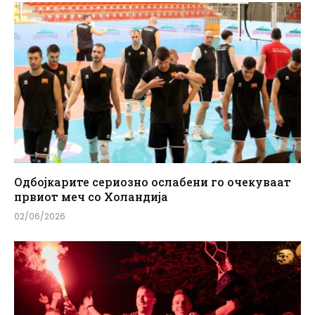
Одбојкарите сериозно ослабени го очекуваат
првиот меч со Холандија
02/06/2026