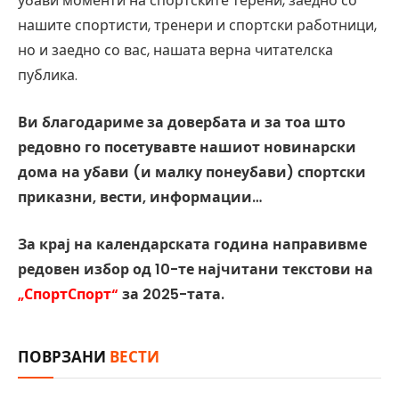
убави моменти на спортските терени, заедно со
нашите спортисти, тренери и спортски работници,
но и заедно со вас, нашата верна читателска
публика.
Ви благодариме за довербата и за тоа што
редовно го посетувавте нашиот новинарски
дома на убави (и малку понеубави) спортски
приказни, вести, информации…
За крај на календарската година направивме
редовен избор од 10-те најчитани текстови на
„СпортСпорт“
за 2025-тата.
ПОВРЗАНИ
ВЕСТИ