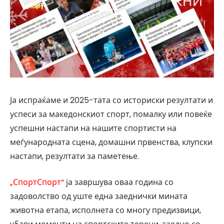
Ја испраќаме и 2025-тата со историски резултати и
успеси за македонскиот спорт, помалку или повеќе
успешни настапи на нашите спортисти на
меѓународната сцена, домашни првенства, клупски
настапи, резултати за паметење.
„СпортСпорт“
ја завршува оваа година со
задоволство од уште една заеднички мината
животна етапа, исполнета со многу предизвици,