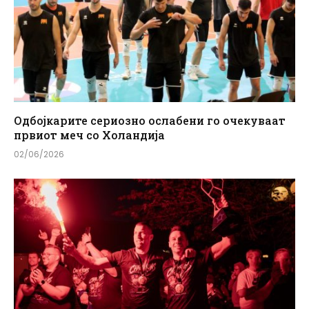
Одбојкарите сериозно ослабени го очекуваат
првиот меч со Холандија
02/06/2026