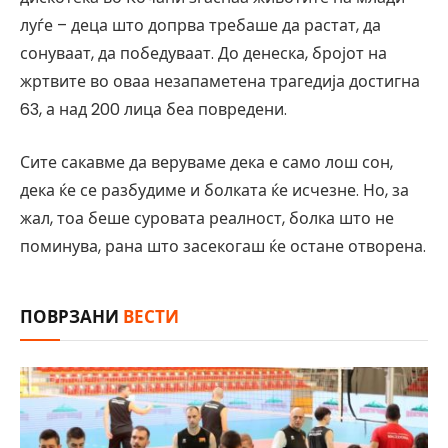
луѓе – деца што допрва требаше да растат, да
сонуваат, да победуваат. До денеска, бројот на
жртвите во оваа незапаметена трагедија достигна
63, а над 200 лица беа повредени.
Сите сакавме да веруваме дека е само лош сон,
дека ќе се разбудиме и болката ќе исчезне. Но, за
жал, тоа беше суровата реалност, болка што не
поминува, рана што засекогаш ќе остане отворена.
ПОВРЗАНИ
ВЕСТИ