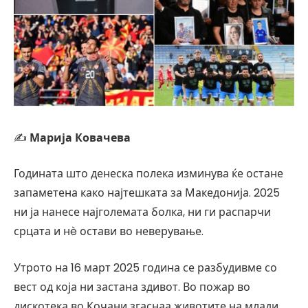
✍
Марија Ковачева
Годината што денеска полека изминува ќе остане
запаметена како најтешката за Македонија. 2025
ни ја нанесе најголемата болка, ни ги распарчи
срцата и нè остави во неверување.
Утрото на 16 март 2025 година се разбудивме со
вест од која ни застана здивот. Во пожар во
дискотека во Кочани згаснаа животите на млади