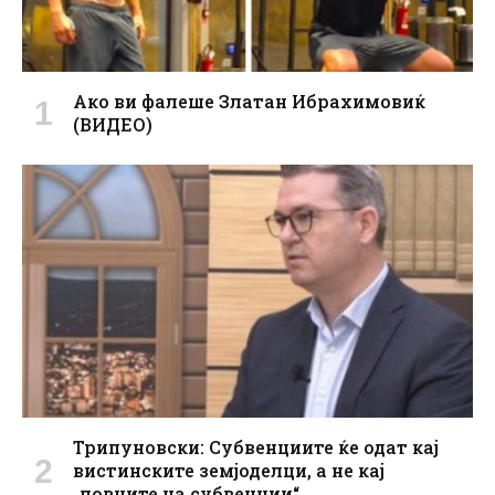
Ако ви фалеше Златан Ибрахимовиќ
(ВИДЕО)
Трипуновски: Субвенциите ќе одат кај
вистинските земјоделци, а не кај
„ловците на субвенции“