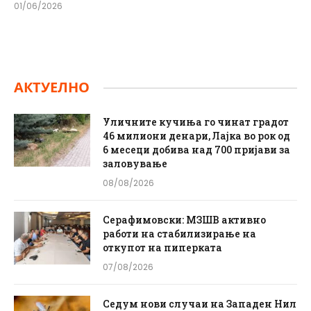
01/06/2026
АКТУЕЛНО
Уличните кучиња го чинат градот
46 милиони денари, Лајка во рок од
6 месеци добива над 700 пријави за
заловување
08/08/2026
Серафимовски: МЗШВ активно
работи на стабилизирање на
откупот на пиперката
07/08/2026
Седум нови случаи на Западен Нил