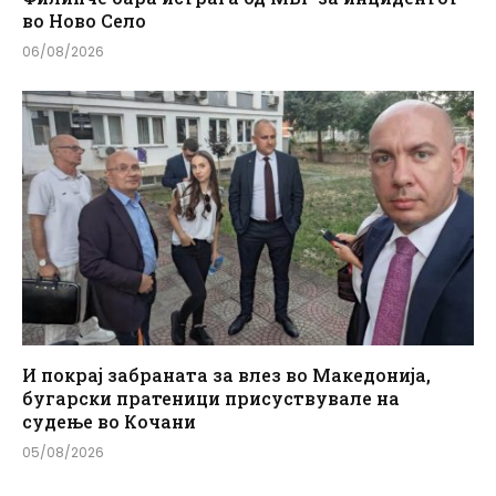
во Ново Село
06/08/2026
И покрај забраната за влез во Македонија,
бугарски пратеници присуствувале на
судење во Кочани
05/08/2026