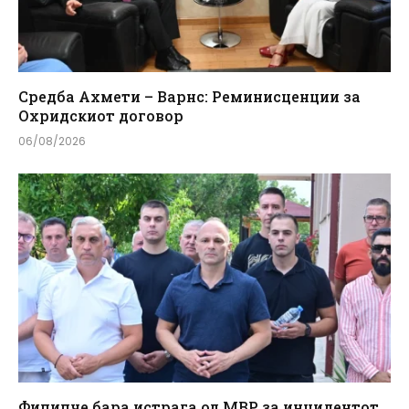
Средба Ахмети – Варнс: Реминисценции за
Охридскиот договор
06/08/2026
Филипче бара истрага од МВР за инцидентот