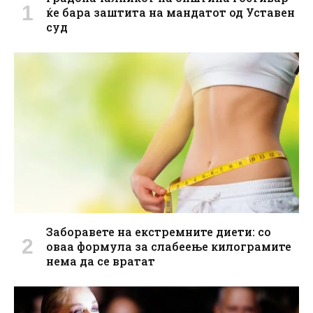
ќе бара заштита на мандатот од Уставен
суд
Заборавете на екстремните диети: со
оваа формула за слабеење килограмите
нема да се вратат