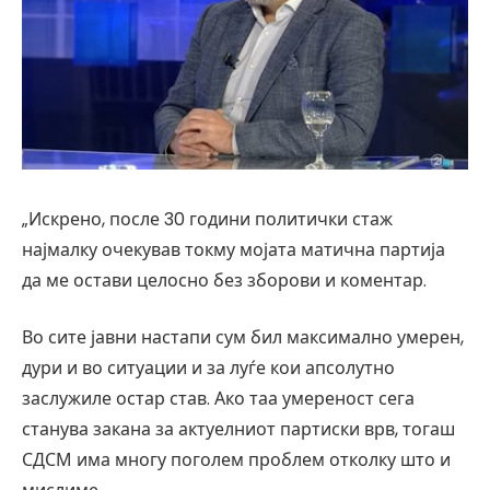
„Искрено, после 30 години политички стаж
најмалку очекував токму мојата матична партија
да ме остави целосно без зборови и коментар.
Во сите јавни настапи сум бил максимално умерен,
дури и во ситуации и за луѓе кои апсолутно
заслужиле остар став. Ако таа умереност сега
станува закана за актуелниот партиски врв, тогаш
СДСМ има многу поголем проблем отколку што и