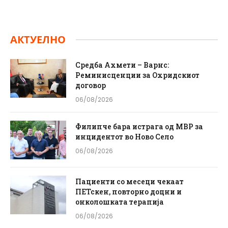
АКТУЕЛНО
Средба Ахмети – Варнс:
Реминисценции за Охридскиот
договор
06/08/2026
Филипче бара истрага од МВР за
инцидентот во Ново Село
06/08/2026
Пациенти со месеци чекаат
ПЕТскен, повторно доцни и
онколошката терапија
06/08/2026