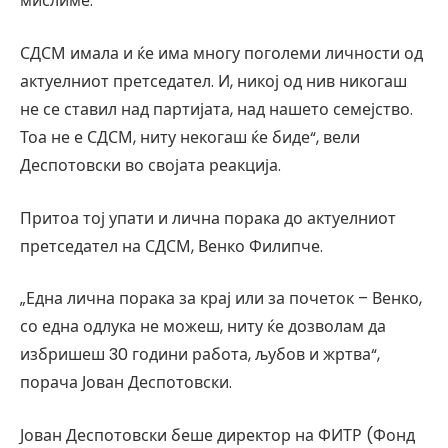
мислиме.
СДСМ имала и ќе има многу поголеми личности од
актуелниот претседател. И, никој од нив никогаш
не се ставил над партијата, над нашето семејство.
Тоа не е СДСМ, ниту некогаш ќе биде“, вели
Деспотовски во својата реакција.
Притоа тој упати и лична порака до актуелниот
претседател на СДСМ, Венко Филипче.
„Една лична порака за крај или за почеток – Венко,
со една одлука не можеш, ниту ќе дозволам да
избришеш 30 години работа, љубов и жртва“,
порача Јован Деспотовски.
Јован Деспотовски беше директор на ФИТР (Фонд