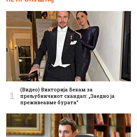
(Видео) Викторија Бекам за
прељубничкиот скандал: „Заедно ја
преживеавме бурата“