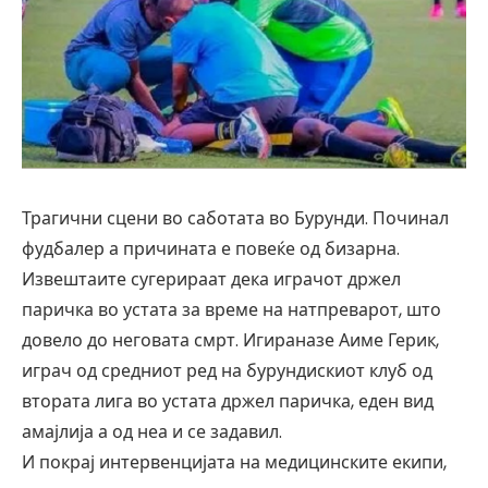
Трагични сцени во саботата во Бурунди. Починал
фудбалер а причината е повеќе од бизарна.
Извештаите сугерираат дека играчот држел
паричка во устата за време на натпреварот, што
довело до неговата смрт. Игираназе Аиме Герик,
играч од средниот ред на бурундискиот клуб од
втората лига во устата држел паричка, еден вид
амајлија а од неа и се задавил.
И покрај интервенцијата на медицинските екипи,