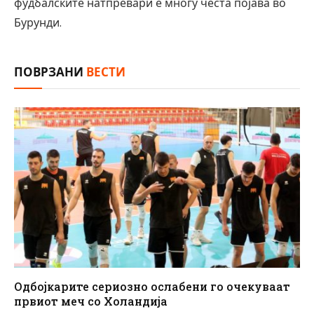
фудбалските натпревари е многу честа појава во
Бурунди.
ПОВРЗАНИ
ВЕСТИ
Одбојкарите сериозно ослабени го очекуваат
првиот меч со Холандија