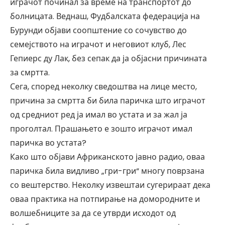
играчот починал за време на транспортот до
болницата. Веднаш, Фудбалската федерација на
Бурунди објави соопштение со сочувство до
семејството на играчот и неговиот клуб, Лес
Гепиерс ду Лак, без сепак да ја објасни причината
за смртта.
Сега, според неколку сведоштва на лице место,
причина за смртта би била паричка што играчот
од средниот ред ја имал во устата и за жал ја
проголтал. Прашањето е зошто играчот имал
паричка во устата?
Како што објави Африканското јавно радио, оваа
паричка била видливо „гри-гри“ многу поврзана
со вештерство. Неколку извештаи сугерираат дека
оваа практика на потпирање на домородните и
волшебниците за да се утврди исходот од