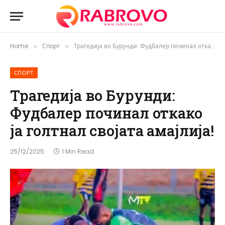
Home
Спорт
Трагедија во Бурунди: Фудбалер починал откако ја голтнал својата амајлија!
»
»
СПОРТ
Трагедија во Бурунди:
Фудбалер починал откако
ја голтнал својата амајлија!
25/12/2025
1 Min Read