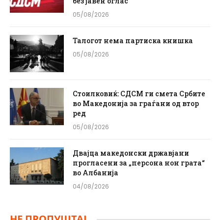
без јавен оглас
05/08/2026
Талогот нема партиска книшка
05/08/2026
Стоилковиќ: СДСМ ги смета Србите
во Македонија за граѓани од втор
ред
05/08/2026
Двајца македонски државјани
прогласени за „персона нон грата“
во Албанија
04/08/2026
НЕ ПРОПУШТАЈ