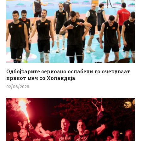
Одбојкарите сериозно ослабени го очекуваат
првиот меч со Холандија
02/06/2026