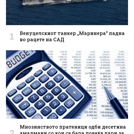
Венуцелскиот танкер „Маринера“ падна
во рацете на САД
Мнозинството пратеници одби десетина
амадмани со кои се бара повеќе пари за