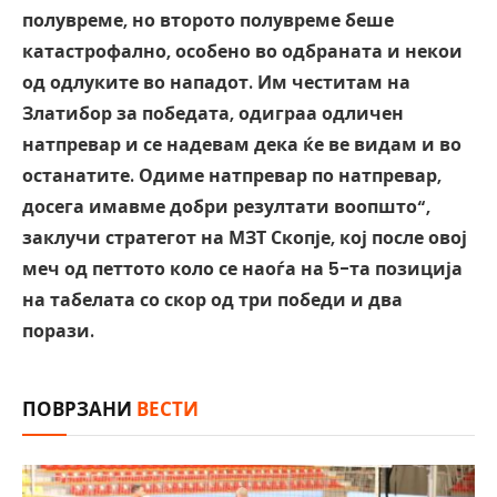
полувреме, но второто полувреме беше
катастрофално, особено во одбраната и некои
од одлуките во нападот. Им честитам на
Златибор за победата, одиграа одличен
натпревар и се надевам дека ќе ве видам и во
останатите. Одиме натпревар по натпревар,
досега имавме добри резултати воопшто“,
заклучи стратегот на МЗТ Скопје, кој после овој
меч од петтото коло се наоѓа на 5-та позиција
на табелата со скор од три победи и два
порази.
ПОВРЗАНИ
ВЕСТИ