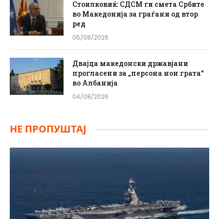
Стоилковиќ: СДСМ ги смета Србите
во Македонија за граѓани од втор
ред
05/08/2026
Двајца македонски државјани
прогласени за „персона нон грата“
во Албанија
04/08/2026
НЕ ПРОПУШТАЈ