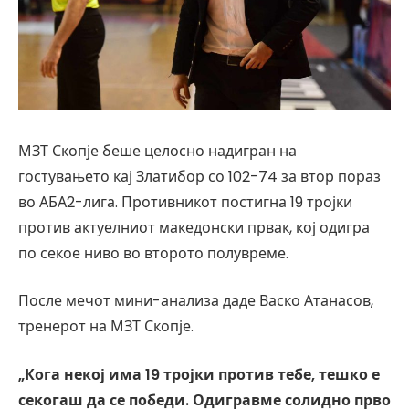
МЗТ Скопје беше целосно надигран на
гостувањето кај Златибор со 102-74 за втор пораз
во АБА2-лига. Противникот постигна 19 тројки
против актуелниот македонски првак, кој одигра
по секое ниво во второто полувреме.
После мечот мини-анализа даде Васко Атанасов,
тренерот на МЗТ Скопје.
„Кога некој има 19 тројки против тебе, тешко е
секогаш да се победи. Одигравме солидно прво