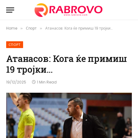
Home
Спорт
Атанасов: Кога ќе примиш 19 тројки…
»
»
СПОРТ
Атанасов: Кога ќе примиш
19 тројки…
19/12/2025
1 Min Read