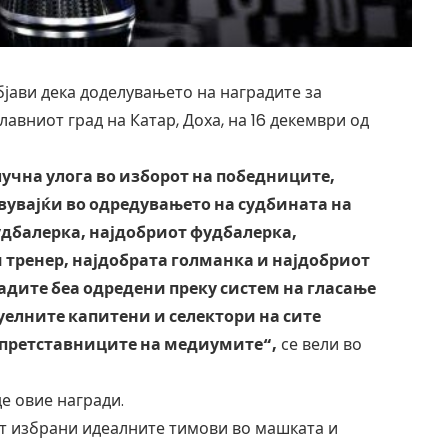
јави дека доделувањето на наградите за
лавниот град на Катар, Доха, на 16 декември од
учна улога во изборот на победниците,
вувајќи во одредувањето на судбината на
удбалерка, најдобриот фудбалерка,
 тренер, најдобрата голманка и најдобриот
дите беа одредени преку систем на гласање
уелните капитени и селектори на сите
претставниците на медиумите“,
се вели во
е овие награди.
ат избрани идеалните тимови во машката и