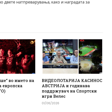
во двете натпреварувања, како и наградата за
ше“ во името на
ВИДЕОЛОТАРИЈА КАСИНОС
а европска
АВСТРИЈА и годинава
ТО)
поддржувач на Спортски
игри Велес
01/06/2026