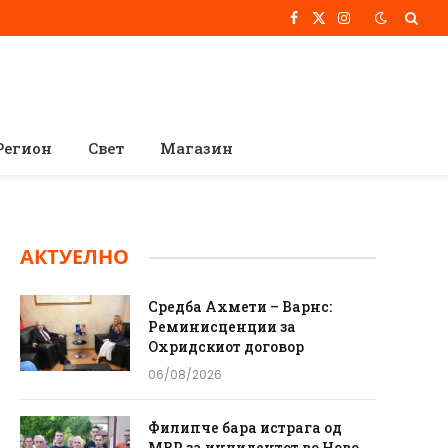
Facebook
X
Instagram
(Twitter)
Регион
Свет
Магазин
АКТУЕЛНО
Средба Ахмети – Варнс:
Реминисценции за
Охридскиот договор
06/08/2026
Филипче бара истрага од
МВР за инцидентот во Ново