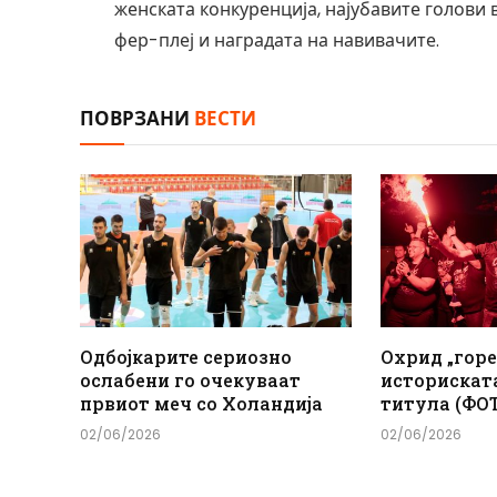
женската конкуренција, најубавите голови 
фер-плеј и наградата на навивачите.
ПОВРЗАНИ
ВЕСТИ
Одбојкарите сериозно
Охрид „горе
ослабени го очекуваат
историскат
првиот меч со Холандија
титула (ФО
02/06/2026
02/06/2026