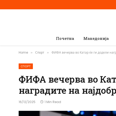
Почетна
Македонија
Home
Спорт
ФИФА вечерва во Катар ќе ги додели нагр
»
»
СПОРТ
ФИФА вечерва во Кат
наградите на најдобр
16/12/2025
1 Min Read