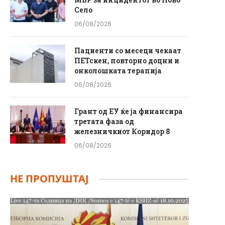
Село
06/08/2026
Пациенти со месеци чекаат
ПЕТскен, повторно доцни и
онколошката терапија
06/08/2026
Грант од ЕУ ќе ја финансира
третата фаза од
железничкиот Коридор 8
06/08/2026
НЕ ПРОПУШТАЈ