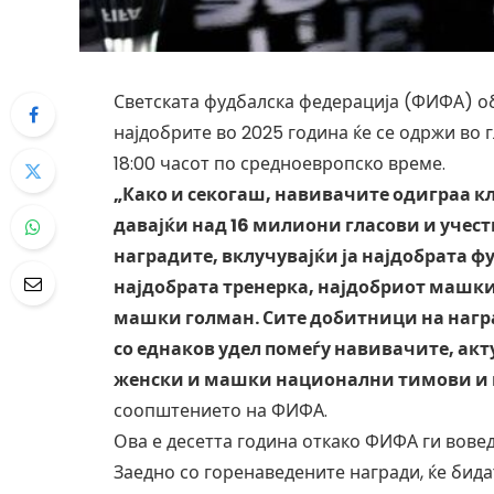
Светската фудбалска федерација (ФИФА) об
најдобрите во 2025 година ќе се одржи во г
18:00 часот по средноевропско време.
„Како и секогаш, навивачите одиграа кл
давајќи над 16 милиони гласови и учест
наградите, вклучувајќи ја најдобрата ф
најдобрата тренерка, најдобриот машки
машки голман. Сите добитници на награ
со еднаков удел помеѓу навивачите, акт
женски и машки национални тимови и 
соопштението на ФИФА.
Ова е десетта година откако ФИФА ги вовед
Заедно со горенаведените награди, ќе бид