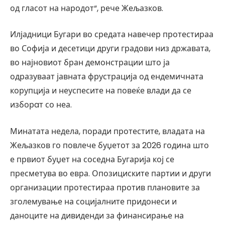
од гласот на народот“, рече Жељазков.
Илјадници Бугари во средата навечер протестираа
во Софија и десетици други градови низ државата,
во најновиот бран демонстрации што ја
одразуваат јавната фрустрација од ендемичната
корупција и неуспесите на повеќе влади да се
изборaт со неа.
Минатата недела, поради протестите, владата на
Жељазков го повлече буџетот за 2026 година што
е првиот буџет на соседна Бугарија кој се
пресметува во евра. Опозициските партии и други
организации протестираа против плановите за
зголемување на социјалните придонеси и
даноците на дивиденди за финансирање на