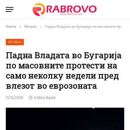
Home
Регион
Падна Владата во Бугарија по масовните протести на само неколку недели пред влезот во еврозоната
»
»
РЕГИОН
Падна Владата во Бугарија
по масовните протести на
само неколку недели пред
влезот во еврозоната
11/12/2025
4 Mins Read