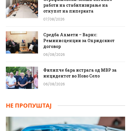
работи на стабилизирање на
откупот на пиперката
07/08/2026
Средба Ахмети – Варнс:
Реминисценции за Охридскиот
договор
06/08/2026
Филипче бара истрага од МВР за
инцидентот во Ново Село
06/08/2026
НЕ ПРОПУШТАЈ