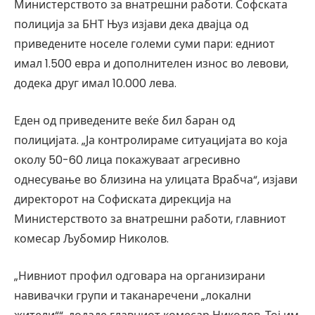
Министерството за внатрешни работи. Софската
полиција за БНТ Њуз изјави дека двајца од
приведените носеле големи суми пари: едниот
имал 1.500 евра и дополнителен износ во левови,
додека друг имал 10.000 лева.
Еден од приведените веќе бил баран од
полицијата. „Ја контролираме ситуацијата во која
околу 50-60 лица покажуваат агресивно
однесување во близина на улицата Врабча“, изјави
директорот на Софиската дирекција на
Министерството за внатрешни работи, главниот
комесар Љубомир Николов.
„Нивниот профил одговара на организирани
навивачки групи и таканаречени „локални