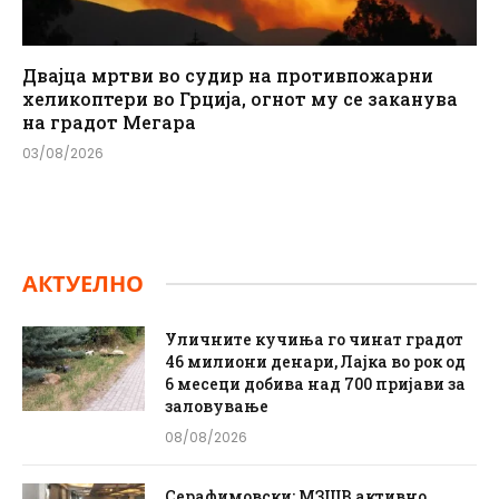
Двајца мртви во судир на противпожарни
хеликоптери во Грција, огнот му се заканува
на градот Мегара
03/08/2026
АКТУЕЛНО
Уличните кучиња го чинат градот
46 милиони денари, Лајка во рок од
6 месеци добива над 700 пријави за
заловување
08/08/2026
Серафимовски: МЗШВ активно