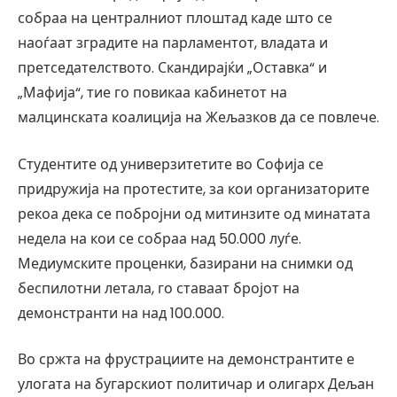
собраа на централниот плоштад каде што се
наоѓаат зградите на парламентот, владата и
претседателството. Скандирајќи „Оставка“ и
„Мафија“, тие го повикаа кабинетот на
малцинската коалиција на Жељазков да се повлече.
Студентите од универзитетите во Софија се
придружија на протестите, за кои организаторите
рекоа дека се побројни од митинзите од минатата
недела на кои се собраа над 50.000 луѓе.
Медиумските проценки, базирани на снимки од
беспилотни летала, го ставаат бројот на
демонстранти на над 100.000.
Во сржта на фрустрациите на демонстрантите е
улогата на бугарскиот политичар и олигарх Дељан