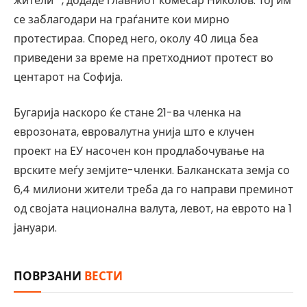
жители““, додаде главниот комесар Николов. Тој им
се заблагодари на граѓаните кои мирно
протестираа. Според него, околу 40 лица беа
приведени за време на претходниот протест во
центарот на Софија.
Бугарија наскоро ќе стане 21-ва членка на
еврозоната, евровалутна унија што е клучен
проект на ЕУ насочен кон продлабочување на
врските меѓу земјите-членки. Балканската земја со
6,4 милиони жители треба да го направи преминот
од својата национална валута, левот, на еврото на 1
јануари.
ПОВРЗАНИ
ВЕСТИ