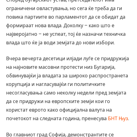
ограничени овластувања, но сега ќе треба да ги
повика партиите во парламентот да се обидат да
формираат нова влада. Доколку – како што е
најверојатно – не успеат, тој ќе назначи техничка
влада што ќе ја води земјата до нови избори.
Вчера вечерта десетици илјади луѓе се придружија
на најновите масовни протести низ Бугарија,
обвинувајќи ја владата за широко распространета
корупција и нагласувајќи ги политичките
несогласувања само неколку недели пред земјата
да се придружи на европските земји кои го
користат еврото како официјална валута на
почетокот на следната година, пренесува
БНТ Њуз
.
Во главниот град Софија, демонстрантите се