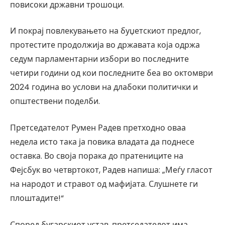
повисоки државни трошоци.
И покрај повлекувањето на буџетскиот предлог,
протестите продолжија во државата која одржа
седум парламентарни избори во последните
четири години од кои последните беа во октомври
2024 година во услови на длабоки политички и
општествени поделби.
Претседателот Румен Радев претходно оваа
недела исто така ја повика владата да поднесе
оставка. Во своја порака до пратениците на
Фејсбук во четвртокот, Радев напиша: „Меѓу гласот
на народот и стравот од мафијата. Слушнете ги
плоштадите!“
Според бугарскиот устав, претседателот има