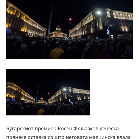
Бугарскиот премиер Росен Жељазков денеска
поднесе оставка со што неговата малцинска влада