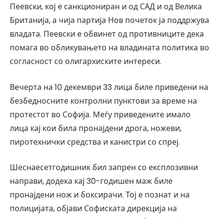
Пеевски, кој е санкциониран и од САД и од Велика
Британија, а чија партија Нов почеток ја поддржува
владата. Пеевски е обвинет од противниците дека
помага во обликувањето на владината политика во
согласност со олигархиските интереси.
Вечерта на 10 декември 33 лица биле приведени на
безбедносните контролни пунктови за време на
протестот во Софија. Меѓу приведените имало
лица кај кои била пронајдени дрога, ножеви,
пиротехнички средства и канистри со спреј.
Шеснаесетгодишник бил запрен со експлозивни
направи, додека кај 30-годишен маж биле
пронајдени нож и боксирачи. Тој е познат и на
полицијата, објави Софиската дирекција на