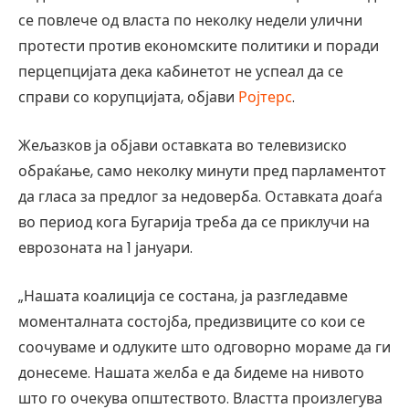
се повлече од власта по неколку недели улични
протести против економските политики и поради
перцепцијата дека кабинетот не успеал да се
справи со корупцијата, објави
Ројтерс
.
Жељазков ја објави оставката во телевизиско
обраќање, само неколку минути пред парламентот
да гласа за предлог за недоверба. Оставката доаѓа
во период кога Бугарија треба да се приклучи на
еврозоната на 1 јануари.
„Нашата коалиција се состана, ја разгледавме
моменталната состојба, предизвиците со кои се
соочуваме и одлуките што одговорно мораме да ги
донесеме. Нашата желба е да бидеме на нивото
што го очекува општеството. Властта произлегува