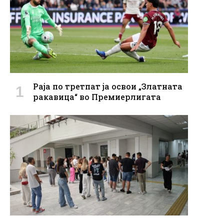
Раја по третпат ја освои „Златната
ракавица“ во Премиерлигата