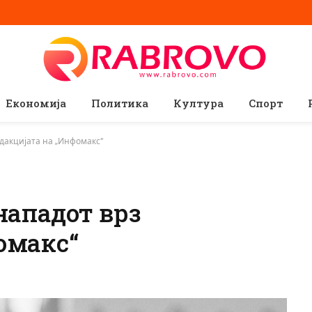
Економија
Политика
Култура
Спорт
едакцијата на „Инфомакс“
нападот врз
омакс“