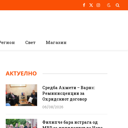
Facebook
X
Instagram
(Twitter)
Регион
Свет
Магазин
АКТУЕЛНО
Средба Ахмети – Варнс:
Реминисценции за
Охридскиот договор
06/08/2026
Филипче бара истрага од
МВР за инцидентот во Ново