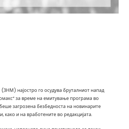
(ЗНМ) најостро го осудува бруталниот напад
фомакс“ за време на емитување програма во
о беше загрозена безбедноста на новинарите
 како и на вработените во редакцијата.