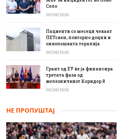
Село
06/08/2026
Пациенти со месеци чекаат
ПЕТскен, повторно доцни и
онколошката терапија
06/08/2026
Грант од ЕУ ќе ја финансира
третата фаза од
железничкиот Коридор 8
06/08/2026
НЕ ПРОПУШТАЈ