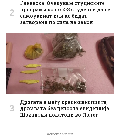
Јаневска: Очекувам студиските
програми со по 2-3 студенти да се
самоукинат или ќе бидат
затворени по сила на закон
Дрогата e меѓу средношколците,
државата без целосна евиденција:
Шокантни податоци во Полог
Advertisement