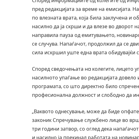
Според информациите од колегите од Инфо
пред редакцијата за време на емисијата. Н
по влезната врата, која била заклучена и 
насилно да ја скрши и да влезе во дворот н
направила пауза од емитувањето, новина
се случува. Напаѓачот, продолжил да се дви
сила искршил уште една врата обидувајќи се
Според сведочењата нa колегите, лицето уп
насилното упаѓање во редакцијата довело
програмата, со што директно било спречен
професионална должност и слободно да и
„Ваквото однесување, може да биде опфате
законик Спречување службено лице во врш
три години затвор, со оглед дека напаѓачо
и насилно ја прекинал работата на новинар