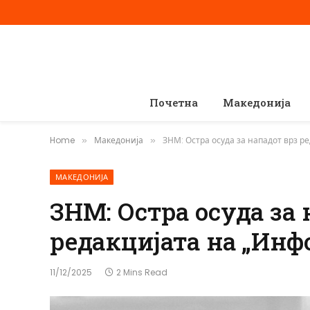
Почетна
Македонија
Home
Македонија
ЗНМ: Остра осуда за нападот врз р
»
»
МАКЕДОНИЈА
ЗНМ: Остра осуда за 
редакцијата на „Инф
11/12/2025
2 Mins Read