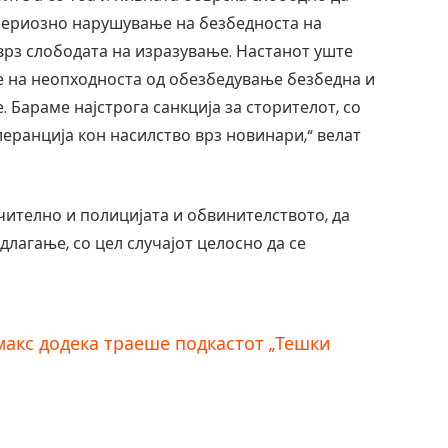
сериозно нарушување на безбедноста на
рз слободата на изразување. Настанот уште
те на неопходноста од обезбедување безбедна и
 Бараме најстрога санкција за сторителот, со
еранција кон насилство врз новинари,“ велат
чително и полицијата и обвинителството, да
лагање, со цел случајот целосно да се
макс додека траеше подкастот „Тешки