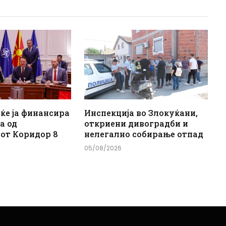
 ќе ја финансира
Инспекција во Злокуќани,
а од
откриени дивоградби и
от Коридор 8
нелегално собирање отпад
05/08/2026