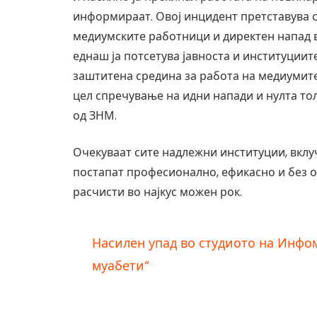
информираат. Овој инцидент претставува 
медиумските работници и директен напад в
еднаш ја потсетува јавноста и институции
заштитена средина за работа на медиумите.
цел спречување на идни напади и нулта тол
од ЗНМ.
Очекуваат сите надлежни институции, вклу
постапат професионално, ефикасно и без од
расчисти во најкус можен рок.
Насилен упад во студиото на Инфо
муабети“