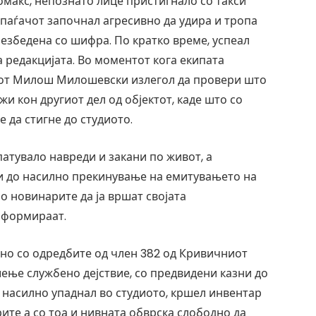
макс, непознато лице пристигнало со такси
апаѓачот започнал агресивно да удира и тропа
обезбедена со шифра. По кратко време, успеал
а редакцијата. Во моментот кога екипата
рот Милош Милошевски излегол да провери што
жи кон другиот дел од објектот, каде што со
 да стигне до студиото.
атувало навреди и закани по живот, а
 и до насилно прекинување на емитувањето на
о новинарите да ја вршат својата
нформираат.
но со одредбите од член 382 од Кривичниот
ење службено дејствие, со предвидени казни до
т насилно упаднал во студиото, кршел инвентар
ите а со тоа и нивната обврска слободно да