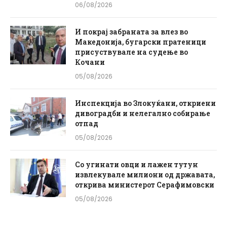
06/08/2026
И покрај забраната за влез во
Македонија, бугарски пратеници
присуствувале на судење во
Кочани
05/08/2026
Инспекција во Злокуќани, откриени
дивоградби и нелегално собирање
отпад
05/08/2026
Со угинати овци и лажен тутун
извлекувале милиони од државата,
открива министерот Серафимовски
05/08/2026