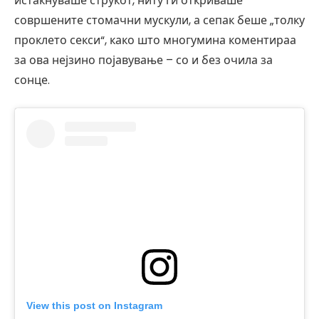
истакнуваше струкот, ниту ги откриваше
совршените стомачни мускули, а сепак беше „толку
проклето секси“, како што многумина коментираа
за ова нејзино појавување – со и без очила за
сонце.
View this post on Instagram