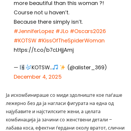
more beautiful than this woman ?!
Course not u haven’t.
Because there simply isn’t.
#JenniferLopez
#JLo
#Oscars2026
#KOTSW
#KissOfTheSpiderWoman
https://t.co/b7cLHjjAmj
—
KOTSW…
(@alister_369)
December 4, 2025
Ја искомбинираше со миди здолниште кое паѓаше
лежерно без да ја нагласи фигурата на една од
најубавите и најстилските жени, а целата
комбинација ја зачини со женствени детали –
лабава коса, ефектни ѓердани околу вратот, слични