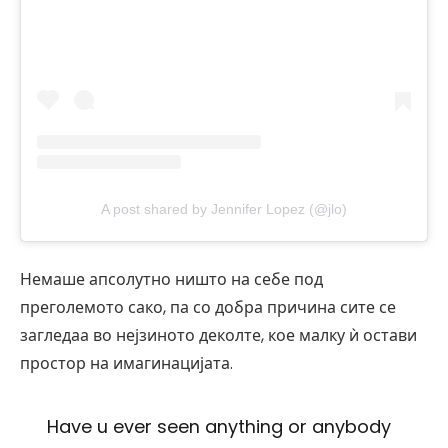
A post shared by Jennifer Lopez (@jlo)
Немаше апсолутно ништо на себе под
преголемото сако, па со добра причина сите се
загледаа во нејзиното деколте, кое малку ѝ остави
простор на имагинацијата.
Have u ever seen anything or anybody