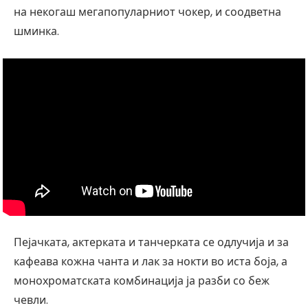
на некогаш мегапопуларниот чокер, и соодветна
шминка.
Пејачката, актерката и танчерката се одлучија и за
кафеава кожна чанта и лак за нокти во иста боја, а
монохроматската комбинација ја разби со беж
чевли.