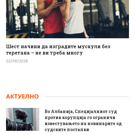
Шест начини да изградите мускули без
теретана – не ви треба многу
02/06/2026
АКТУЕЛНО
Во Албанија, Специјалниот суд
против корупција го ограничи
известувањето на новинарите од
судските постапки