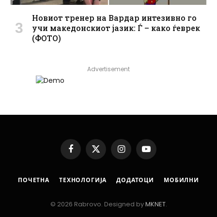
Новиот тренер на Вардар интезивно го
учи македонскиот јазик: Ѓ – како ѓеврек
(ФОТО)
Advertisement
Facebook
X
Instagram
YouTube
(Twitter)
ПОЧЕТНА
ТЕХНОЛОГИЈА
ДОДАТОЦИ
МОБИЛНИ
© 2026 Rabrovo. Designed by
MKNET
.