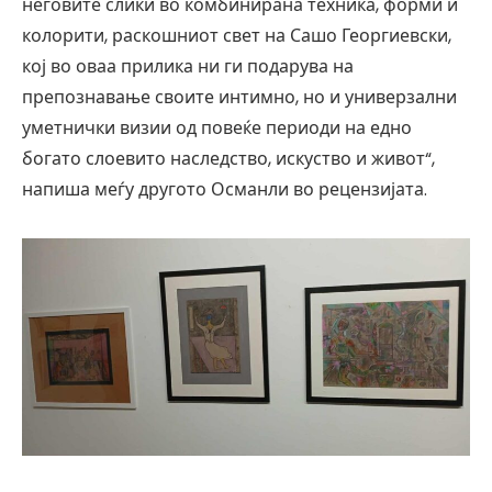
неговите слики во комбинирана техника, форми и
колорити, раскошниот свет на Сашо Георгиевски,
кој во оваа прилика ни ги подарува на
препознавање своите интимно, но и универзални
уметнички визии од повеќе периоди на едно
богато слоевито наследство, искуство и живот“,
напиша меѓу другото Османли во рецензијата.