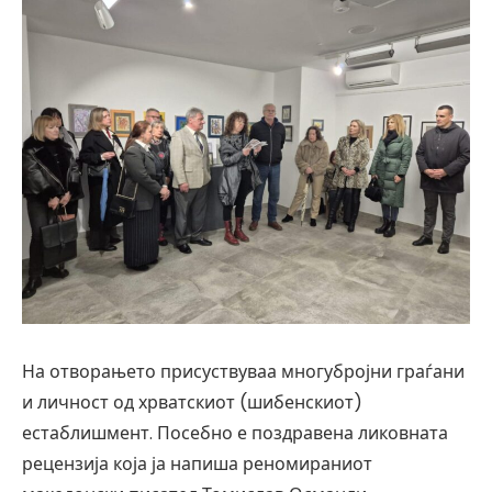
На отворањето присуствуваа многубројни граѓани
и личност од хрватскиот (шибенскиот)
естаблишмент. Посебно е поздравена ликовната
рецензија која ја напиша реномираниот