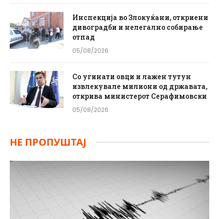
Инспекција во Злокуќани, откриени
дивоградби и нелегално собирање
отпад
05/08/2026
Со угинати овци и лажен тутун
извлекувале милиони од државата,
открива министерот Серафимовски
05/08/2026
НЕ ПРОПУШТАЈ