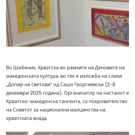
Во Шибеник, Хрватска во рамките на Деновите на
македонската култура, во тек е изложба на слики
„Допир на светови“ од Сашо Георгиевски (2-8
декември 2025 година). Организатор на настанот е
Хрватско-македонска тангента, со покровителство
на Советот за национални малцинства на
хрватската влада.