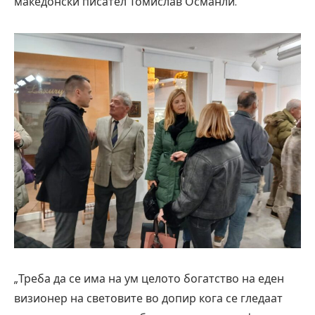
македонски писател Томислав Османли.
„Треба да се има на ум целото богатство на еден
визионер на световите во допир кога се гледаат