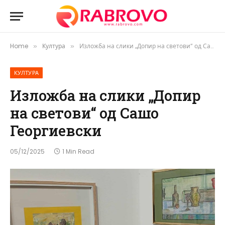
Home
Култура
Изложба на слики „Допир на светови“ од Сашо Георгиевски
»
»
КУЛТУРА
Изложба на слики „Допир
на светови“ од Сашо
Георгиевски
05/12/2025
1 Min Read