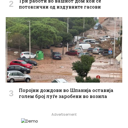
Три работи во вашиот дом кои се
потоксични од издувните гасови
Поројни дождови во Шпанија оставија
голем број луѓе заробени во возила
Advertisement