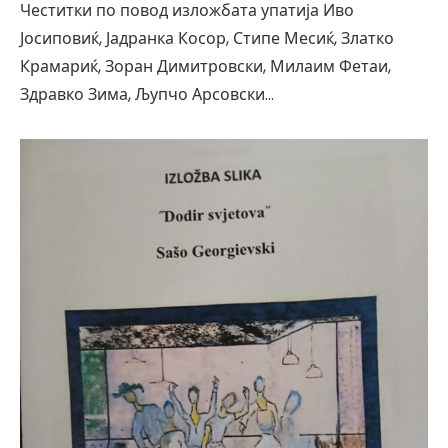
Честитки по повод изложбата упатија Иво
Јосиповиќ, Јадранка Косор, Стипе Месиќ, Златко
Крамариќ, Зоран Димитровски, Милаим Фетаи,
Здравко Зима, Љупчо Арсовски…