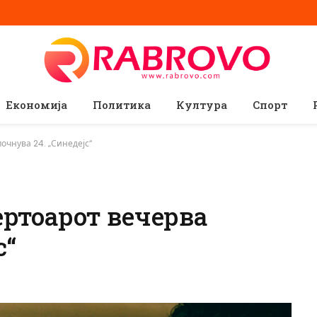
Економија
Политика
Култура
Спорт
очнува 24. „Синедејс“
ертоарот вечерва
с“