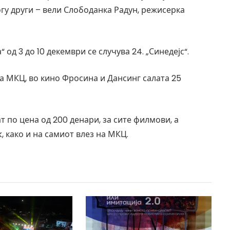
гу други – вели Слободанка Радун, режисерка
 од 3 до 10 декември се случува 24. „Синедејс“.
а МКЦ, во кино Фросина и Дансинг салата 25
 по цена од 200 денари, за сите филмови, а
k, како и на самиот влез на МКЦ.