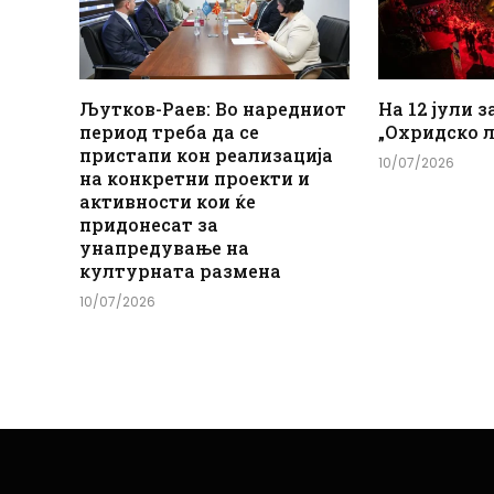
Љутков-Раев: Во наредниот
На 12 јули з
период треба да се
„Охридско л
пристапи кон реализација
10/07/2026
на конкретни проекти и
активности кои ќе
придонесат за
унапредување на
културната размена
10/07/2026