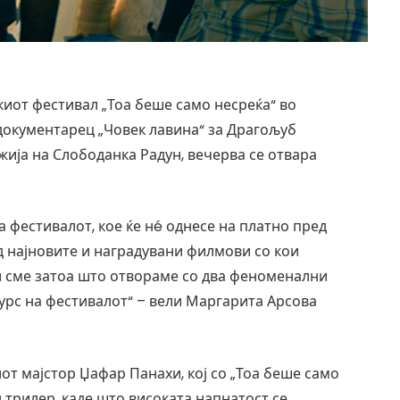
киот фестивал „Тоа беше само несреќа“ во
документарец „Човек лавина“ за Драгољуб
ежија на Слободанка Радун, вечерва се отвара
 фестивалот, кое ќе нé однесе на платно пред
д најновите и наградувани филмови со кои
и сме затоа што отвораме со два феноменални
курс на фестивалот“ – вели Маргарита Арсова
т мајстор Џафар Панахи, кој со „Тоа беше само
 трилер, каде што високата напнатост се