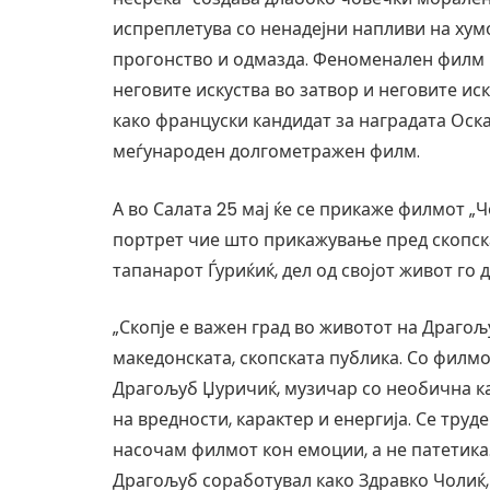
испреплетува со ненадејни напливи на хум
прогонство и одмазда. Феноменален филм к
неговите искуства во затвор и неговите ис
како француски кандидат за наградата Оска
меѓународен долгометражен филм.
А во Салата 25 мај ќе се прикаже филмот „
портрет чие што прикажување пред скопска
тапанарот Ѓуриќиќ, дел од својот живот го 
„Скопје е важен град во животот на Драгољ
македонската, скопската публика. Со филмо
Драгољуб Џуричиќ, музичар со необична ка
на вредности, карактер и енергија. Се труд
насочам филмот кон емоции, а не патетика.
Драгољуб соработувал како Здравко Чолиќ,