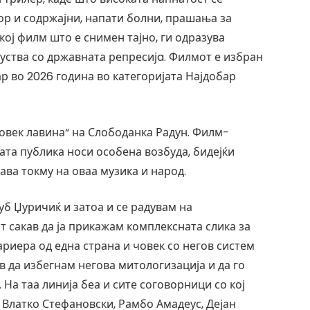
ор и содржајни, напати болни, прашања за
ој филм што е снимен тајно, ги одразува
куства со државната репресијa. Филмот е избран
р во 2026 година во категоријата Најдобар
Човек лавина“ на Слободанка Радун. Филм-
та публика носи особена возбуда, бидејќи
дава токму на оваа музика и народ.
уб Џуричиќ и затоа и се радувам на
т сакав да ја прикажам комплексната слика за
риера од една страна и човек со негов систем
ев да избегнам негова митологизација и да го
 На таа линија беа и сите соговорници со кој
 Влатко Стефановски, Рамбо Амадеус, Дејан