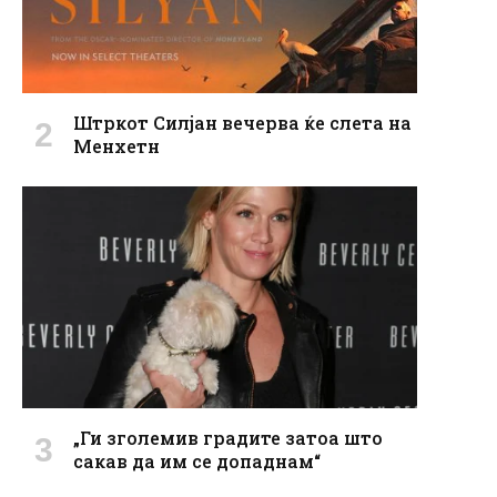
Штркот Силјан вечерва ќе слета на
Менхетн
„Ги зголемив градите затоа што
сакав да им се допаднам“