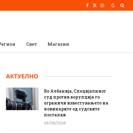
Facebook
X
Instagram
(Twitter)
Регион
Свет
Магазин
АКТУЕЛНО
Во Албанија, Специјалниот
суд против корупција го
ограничи известувањето на
новинарите од судските
постапки
06/08/2026