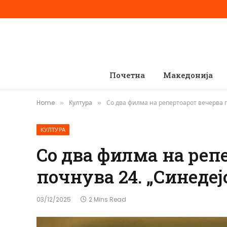
Почетна
Македонија
Home
Култура
Со два филма на репертоарот вечерва п
»
»
КУЛТУРА
Со два филма на реп
почнува 24. „Синедеј
03/12/2025
2 Mins Read