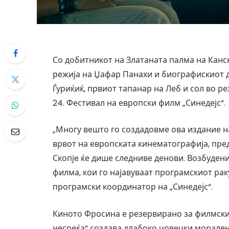
Со добитникот на Златаната палма на Канс
режија на Џафар Панахи и биографискиот 
Ѓуриќиќ, првиот тапанар на Леб и сол во р
24. Фестивал на европски филм „Синедејс“.
„Многу вешто го создадовме ова издание на
врвот на европската кинематографија, пре
Скопје ќе дише следниве денови. Возбуден
филма, кои го најавуваат програмскиот ра
програмски координатор на „Синедејс“.
Киното Фросина е резервирано за филмскио
несреќа“ создава длабоко човечки морален