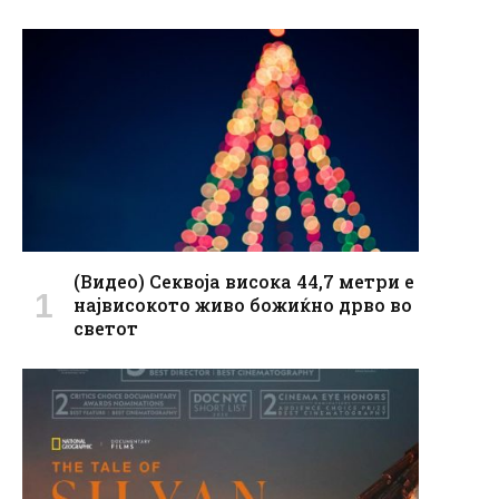
(Видео) Секвоја висока 44,7 метри е
највисокото живо божиќно дрво во
светот