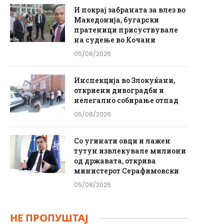
И покрај забраната за влез во
Македонија, бугарски
пратеници присуствувале
на судење во Кочани
05/08/2026
Инспекција во Злокуќани,
откриени дивоградби и
нелегално собирање отпад
05/08/2026
Со угинати овци и лажен
тутун извлекувале милиони
од државата, открива
министерот Серафимовски
05/08/2026
НЕ ПРОПУШТАЈ