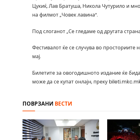
Цукиќ, Лав Братуша, Никола Чутурило и мно
на филмот „Човек лавина“.
Под слоганот „Се гледаме од другата страна“
Фестивалот ќе се случува во просториите н
мај.
Билетите за овогодишното издание ќе бидат
може да се купат онлајн, преку bileti.mkc.m
ПОВРЗАНИ
ВЕСТИ