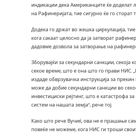
индикации дека Американците ќе доделат ли
на Рафинеријата, тие сигурно ќе го сторат т
Додека го држат во жешка циркулација, тие 
кога сакаат целосно да ја затворат рафинер
дадовме дозвола за затворање на рафинериј
Зборувајќи за секундарни санкции, секоја 
секое време, што е она што го прави НИС. 
издаде обврзувачка инструкција за прекин
може да добие секундарни санкции во секо
инвестициски рејтинг, што е катастрофа 
систем на нашата земја“, рече тој.
Како што рече Вучиќ, ова не е прашање само
повеќе не можеме, кога НИС ги троши свои