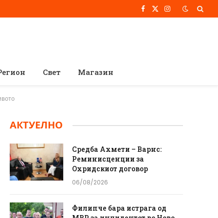
Facebook
X
Instagram
(Twitter)
Регион
Свет
Магазин
ивото
АКТУЕЛНО
Средба Ахмети – Варнс:
Реминисценции за
Охридскиот договор
06/08/2026
Филипче бара истрага од
МВР за инцидентот во Ново