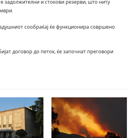
те задолжителни и стокови резерви, што ниту
ември.
 воздушниот сообраќај ќе функционира совршено
обијат договор до петок, ќе започнат преговори