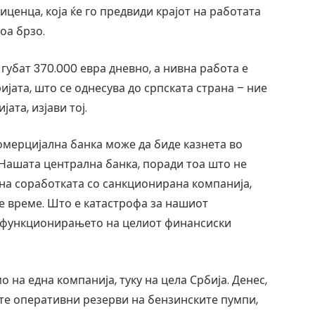
ценца, која ќе го предвиди крајот на работата
оа брзо.
губат 370.000 евра дневно, а нивна работа е
ијата, што се однесува до српската страна – ние
ата, изјави тој.
комерцијална банка може да биде казнета во
„Нашата централна банка, поради тоа што не
 на соработката со санкционирана компанија,
е време. Што е катастрофа за нашиот
за функционирањето на целиот финансиски
 на една компанија, туку на цела Србија. Денес,
те оперативни резерви на бензинските пумпи,