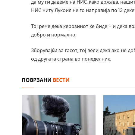
да му ги дадеме на НИС, како држава, наши
НИС ниту Лукоил не го направија по 13 дек
Тој рече дека керозинот ќе биде – и дека
добро и нормално.
Зборувајќи за гасот, тој вели дека ако не д
од другата страна во понеделник.
ПОВРЗАНИ
ВЕСТИ