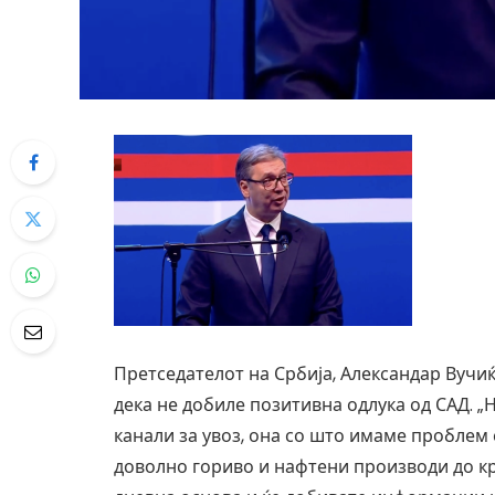
Претседателот на Србија, Александар Вучиќ
дека не добиле позитивна одлука од САД. 
канали за увоз, она со што имаме проблем е
доволно гориво и нафтени производи до кр