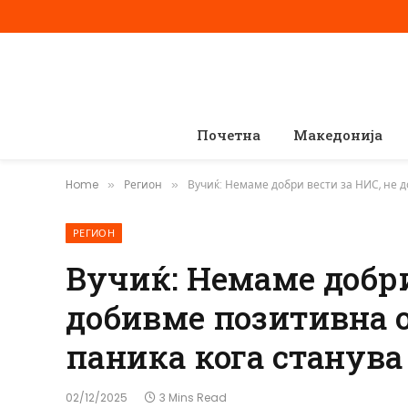
Почетна
Македонија
Home
Регион
Вучиќ: Немаме добри вести за НИС, не д
»
»
РЕГИОН
Вучиќ: Немаме добри
добивме позитивна о
паника кога станува 
02/12/2025
3 Mins Read