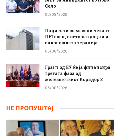
Село
06/08/2026
Пациенти со месеци чекаат
ПЕТскен, повторно доцни и
онколошката терапија
06/08/2026
Грант од ЕУ ќе ја финансира
третата фаза од
железничкиот Коридор 8
06/08/2026
НЕ ПРОПУШТАЈ