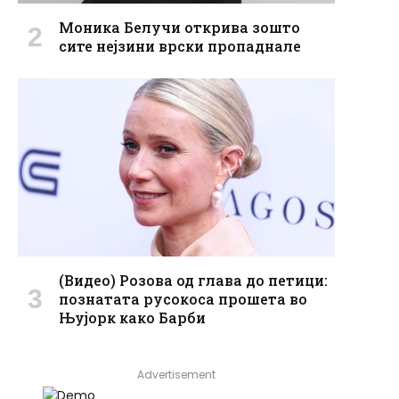
Моника Белучи открива зошто
сите нејзини врски пропаднале
(Видео) Розова од глава до петици:
познатата русокоса прошета во
Њујорк како Барби
Advertisement