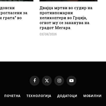
едонски
Двајца мртви во судир на
прогласени за
противпожарни
н грата“ во
хеликоптери во Грција,
огнот му се заканува на
градот Мегара
03/08/2026
Facebook
X
Instagram
YouTube
(Twitter)
ПОЧЕТНА
ТЕХНОЛОГИЈА
ДОДАТОЦИ
МОБИЛНИ