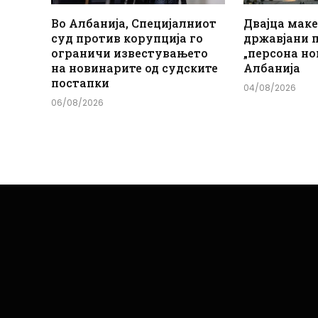
Во Албанија, Специјалниот
Двајца мак
суд против корупција го
државјани 
ограничи известувањето
„персона но
на новинарите од судските
Албанија
постапки
04/08/2026
06/08/2026