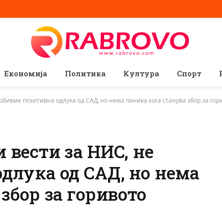
Економија
Политика
Култура
Спорт
обивме позитивна одлука од САД, но нема паника кога станува збор за гор
 вести за НИС, не
длука од САД, но нема
збор за горивото