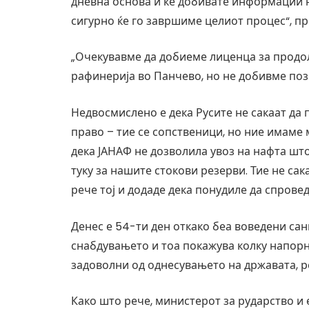
дневна основа и ќе добивате информации на 
сигурно ќе го завршиме целиот процес“, п
„Очекувавме да добиеме лиценца за продо
рафинерија во Панчево, но не добивме пози
Недвосмислено е дека Русите не сакаат да п
право – тие се сопственици, но ние имаме м
дека ЈАНАФ не дозволила увоз на нафта шт
туку за нашите стокови резерви. Тие не сак
рече тој и додаде дека понудиле да спрове
Денес е 54-ти ден откако беа воведени сан
снабдувањето и тоа покажува колку напорн
задоволни од однесувањето на државата, ре
Како што рече, министерот за рударство и