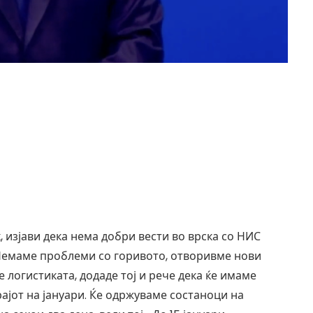
, изјави дека нема добри вести во врска со НИС
„Немаме проблеми со горивото, отворивме нови
 логистиката, додаде тој и рече дека ќе имаме
ајот на јануари. Ќе одржуваме состаноци на