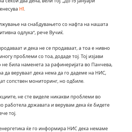
секои два дена, вели тој. „До 15 јануари
ренесува
Н1
.
лжување на снабдувањето со нафта на нашата
тивна одлука“, рече Вучиќ.
родаваат и дека не се продаваат, а тоа е нивно
ногу проблеми со тоа, додаде тој. Тој изјави
о не била наменета за рафинеријата во Панчева,
аа да веруваат дека нема да го дадеме на НИС,
дат сопствен мониторинг, но одбиле.
кциите, не сте виделе никакви проблеми во
о работела државата и верувам дека ќе бидете
че тој.
 енергетика ќе го информира НИС дека немаме