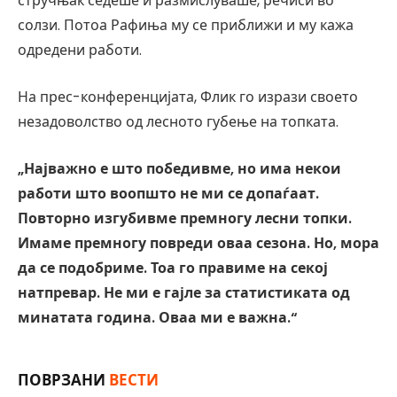
стручњак седеше и размислуваше, речиси во
солзи. Потоа Рафиња му се приближи и му кажа
одредени работи.
На прес-конференцијата, Флик го изрази своето
незадоволство од лесното губење на топката.
„Најважно е што победивме, но има некои
работи што воопшто не ми се допаѓаат.
Повторно изгубивме премногу лесни топки.
Имаме премногу повреди оваа сезона. Но, мора
да се подобриме. Тоа го правиме на секој
натпревар. Не ми е гајле за статистиката од
минатата година. Оваа ми е важна.“
ПОВРЗАНИ
ВЕСТИ