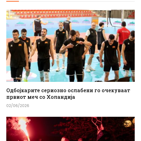
Одбојкарите сериозно ослабени го очекуваат
првиот меч со Холандија
02/06/2026