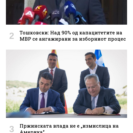
Тошковски: Над 90% од капацитетите на
МВР се ангажирани за изборниот процес
Пржинската влада не е „измислица на
Америка“