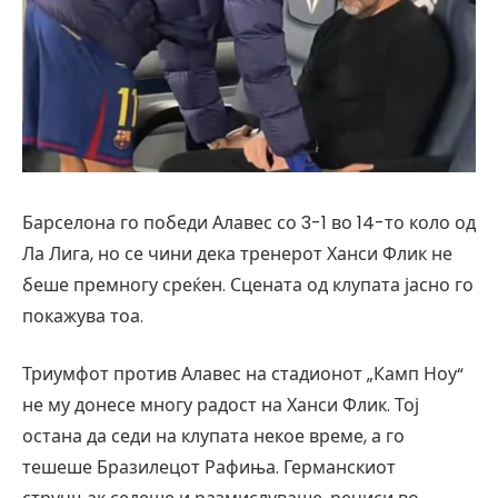
Барселона го победи Алавес со 3-1 во 14-то коло од
Ла Лига, но се чини дека тренерот Ханси Флик не
беше премногу среќен. Сцената од клупата јасно го
покажува тоа.
Триумфот против Алавес на стадионот „Камп Ноу“
не му донесе многу радост на Ханси Флик. Тој
остана да седи на клупата некое време, а го
тешеше Бразилецот Рафиња. Германскиот