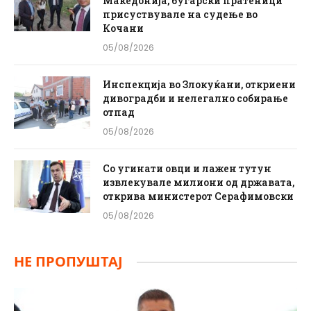
Македонија, бугарски пратеници
присуствувале на судење во
Кочани
05/08/2026
Инспекција во Злокуќани, откриени
дивоградби и нелегално собирање
отпад
05/08/2026
Со угинати овци и лажен тутун
извлекувале милиони од државата,
открива министерот Серафимовски
05/08/2026
НЕ ПРОПУШТАЈ