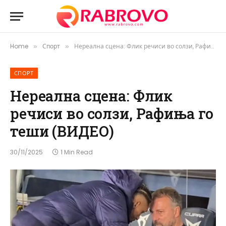
Home
Спорт
Нереална сцена: Флик речиси во солзи, Рафиња го теши (ВИДЕО)
»
»
СПОРТ
Нереална сцена: Флик
речиси во солзи, Рафиња го
теши (ВИДЕО)
30/11/2025
1 Min Read