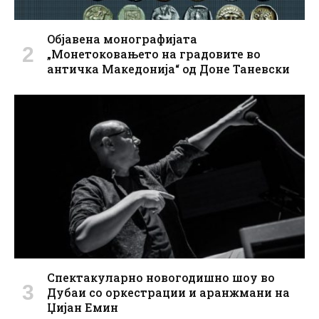
Oбјавена монографијата
„Монетоковањето на градовите во
античка Македонија“ од Доне Таневски
Спектакуларно новогодишно шоу во
Дубаи со оркестрации и аранжмани на
Џијан Емин