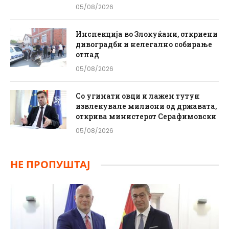
05/08/2026
Инспекција во Злокуќани, откриени
дивоградби и нелегално собирање
отпад
05/08/2026
Со угинати овци и лажен тутун
извлекувале милиони од државата,
открива министерот Серафимовски
05/08/2026
НЕ ПРОПУШТАЈ