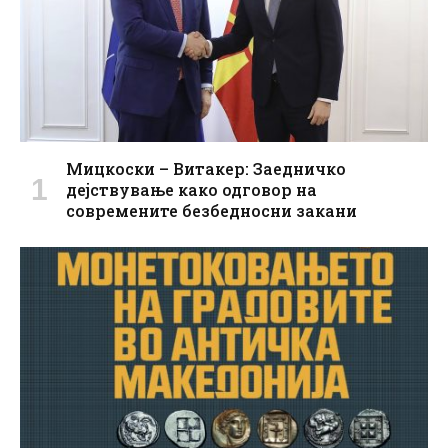
Мицкоски – Витакер: Заедничко
дејствување како одговор на
современите безбедносни закани