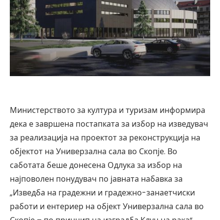
Министерството за култура и туризам информира
дека е завршена постапката за избор на изведувач
за реализација на проектот за реконструкција на
објектот на Универзална сала во Скопје. Во
саботата беше донесена Одлука за избор на
најповолен понудувач по јавната набавка за
„Изведба на градежни и градежно-занаетчиски
работи и ентериер на објект Универзална сала во