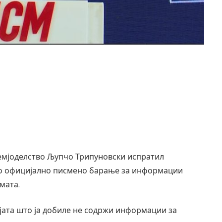
земјоделство Љупчо Трипуновски испратил
то официјално писмено барање за информации
мата.
јата што ја добиле не содржи информации за