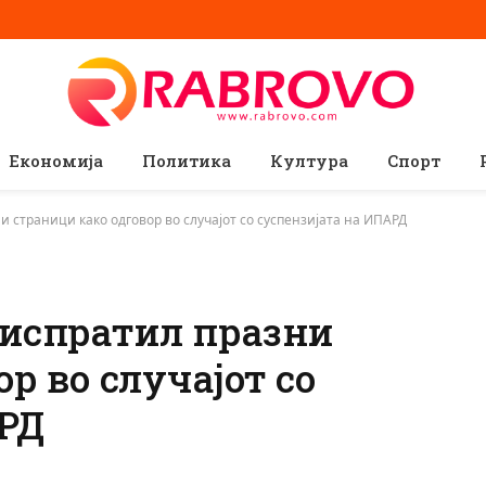
Економија
Политика
Култура
Спорт
 страници како одговор во случајот со суспензијата на ИПАРД
испратил празни
р во случајот со
АРД