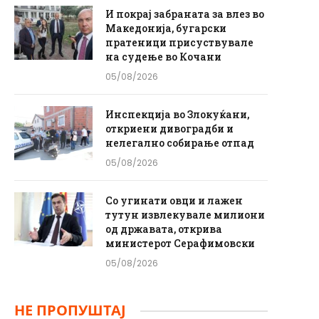
И покрај забраната за влез во
Македонија, бугарски
пратеници присуствувале
на судење во Кочани
05/08/2026
Инспекција во Злокуќани,
откриени дивоградби и
нелегално собирање отпад
05/08/2026
Со угинати овци и лажен
тутун извлекувале милиони
од државата, открива
министерот Серафимовски
05/08/2026
НЕ ПРОПУШТАЈ