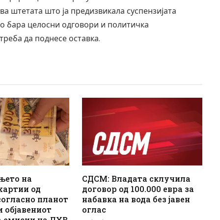
ва штетата што ја предизвикала суспензијата
но бара целосни одговори и политичка
треба да поднесе оставка.
њето на
СДСМ: Владата склучила
хартии од
договор од 100.000 евра за
согласно планот
набавка на вода без јавен
и објавениот
оглас
а емисии на ДХВ