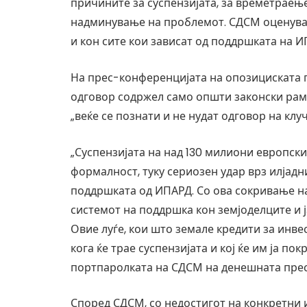
причините за суспензијата, за времетраење
надминување на проблемот. СДСМ оценува 
и кон сите кои зависат од поддршката на И
На прес-конференцијата на опозициската 
одговор содржел само општи законски рамки
„веќе се познати и не нудат одговор на кл
„Суспензијата на над 130 милиони европск
формалност, туку сериозен удар врз илјад
поддршката од ИПАРД. Со ова сокривање н
системот на поддршка кон земјоделците и 
Овие луѓе, кои што земале кредити за инве
кога ќе трае суспензијата и кој ќе им ја по
портпаролката на СДСМ на денешната пре
Според СДСМ, со недостигот на конкретни 