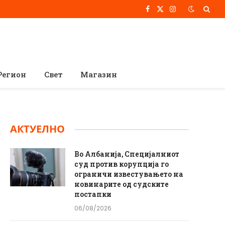
Facebook
X
Instagram
(Twitter)
Регион
Свет
Магазин
АКТУЕЛНО
Во Албанија, Специјалниот
суд против корупција го
ограничи известувањето на
новинарите од судските
постапки
06/08/2026