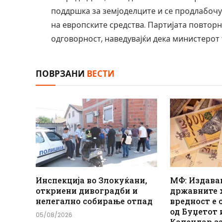
поддршка за земјоделците и се продлабочу
на европските средства. Партијата повтор
одговорност, наведувајќи дека министерот 
ПОВРЗАНИ
ВЕСТИ
Инспекција во Злокуќани,
МФ: Издава
откриени дивоградби и
државните 
нелегално собирање отпад
вредност е 
од Буџетот 
05/08/2026
Календар з