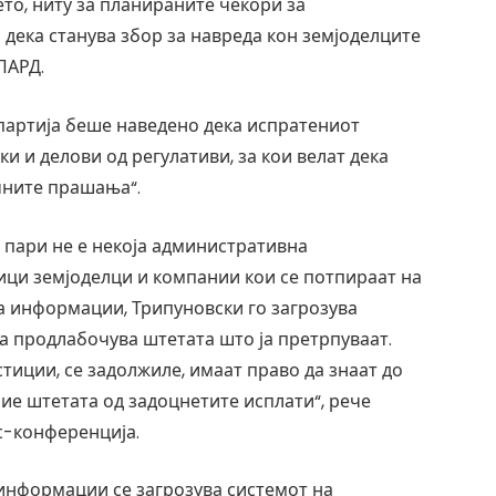
то, ниту за планираните чекори за
дека станува збор за навреда кон земјоделците
ПАРД.
партија беше наведено дека испратениот
 и делови од регулативи, за кои велат дека
учните прашања“.
и пари не е некоја административна
ници земјоделци и компании кои се потпираат на
а информации, Трипуновски го загрозува
ја продлабочува штетата што ја претрпуваат.
стиции, се задолжиле, имаат право да знаат до
крие штетата од задоцнетите исплати“, рече
с-конференција.
информации се загрозува системот на