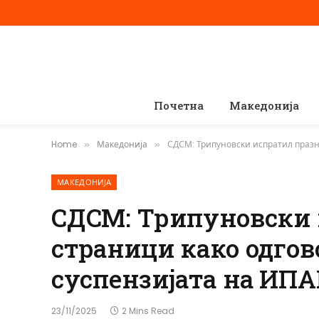
Почетна
Македонија
Home
Македонија
СДСМ: Трипуновски испратил празни
»
»
МАКЕДОНИЈА
СДСМ: Трипуновски 
страници како одгово
суспензијата на ИП
23/11/2025
2 Mins Read