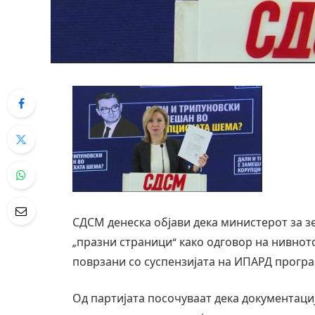
СДСМ денеска објави дека министерот за 
„празни страници“ како одговор на нивно
поврзани со суспензијата на ИПАРД програ
Од партијата посочуваат дека документаци