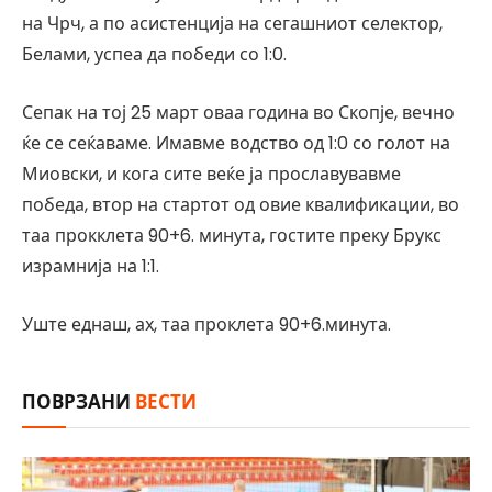
на Чрч, а по асистенција на сегашниот селектор,
Белами, успеа да победи со 1:0.
Сепак на тој 25 март оваа година во Скопје, вечно
ќе се сеќаваме. Имавме водство од 1:0 со голот на
Миовски, и кога сите веќе ја прославувавме
победа, втор на стартот од овие квалификации, во
таа прокклета 90+6. минута, гостите преку Брукс
израмнија на 1:1.
Уште еднаш, ах, таа проклета 90+6.минута.
ПОВРЗАНИ
ВЕСТИ