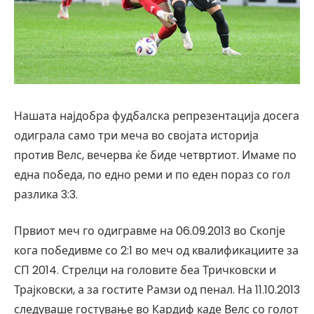
Нашата најдобра фудбалска репрезентација досега
одиграла само три меча во својата историја
против Велс, вечерва ќе биде четвртиот. Имаме по
една победа, по едно реми и по еден пораз со гол
разлика 3:3.
Првиот меч го одигравме на 06.09.2013 во Скопје
кога победивме со 2:1 во меч од квалификациите за
СП 2014. Стрелци на головите беа Тричковски и
Трајковски, а за гостите Рамзи од пенал. На 11.10.2013
следуваше гостување во Кардиф каде Велс со голот