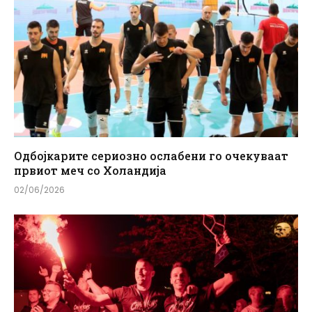
Одбојкарите сериозно ослабени го очекуваат
првиот меч со Холандија
02/06/2026