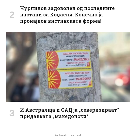
Чурлинов задоволен од последните
настапи за Коџаели: Конечно ја
пронајдов вистинската форма!
И Австралија и САД ја „северизираат“
придавката „македонски“
Advertisement