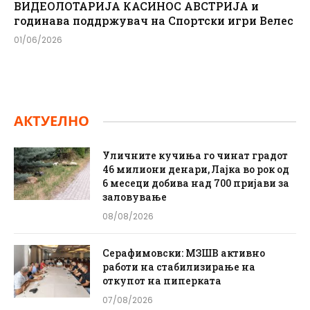
ВИДЕОЛОТАРИЈА КАСИНОС АВСТРИЈА и
годинава поддржувач на Спортски игри Велес
01/06/2026
АКТУЕЛНО
Уличните кучиња го чинат градот
46 милиони денари, Лајка во рок од
6 месеци добива над 700 пријави за
заловување
08/08/2026
Серафимовски: МЗШВ активно
работи на стабилизирање на
откупот на пиперката
07/08/2026