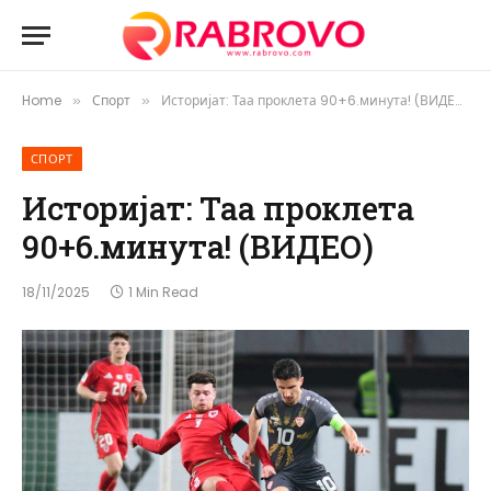
Home
Спорт
Историјат: Таа проклета 90+6.минута! (ВИДЕО)
»
»
СПОРТ
Историјат: Таа проклета
90+6.минута! (ВИДЕО)
18/11/2025
1 Min Read